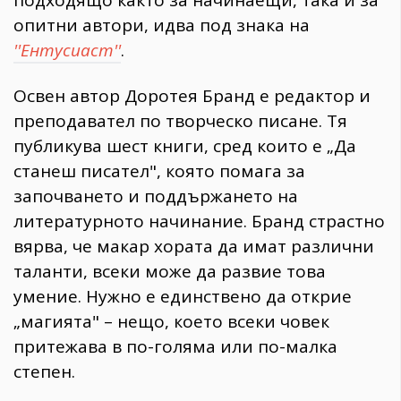
подходящо както за начинаещи, така и за
опитни автори, идва под знака на
''Ентусиаст''
.
Освен автор Доротея Бранд е редактор и
преподавател по творческо писане. Тя
публикува шест книги, сред които е „Да
станеш писател", която помага за
започването и поддържането на
литературното начинание. Бранд страстно
вярва, че макар хората да имат различни
таланти, всеки може да развие това
умение. Нужно е единствено да открие
„магията" – нещо, което всеки човек
притежава в по-голяма или по-малка
степен.