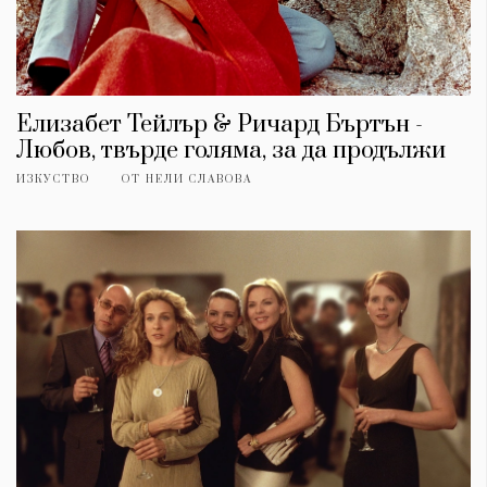
Елизабет Тейлър & Ричард Бъртън -
Любов, твърде голяма, за да продължи
ИЗКУСТВО
ОТ
НЕЛИ СЛАВОВА