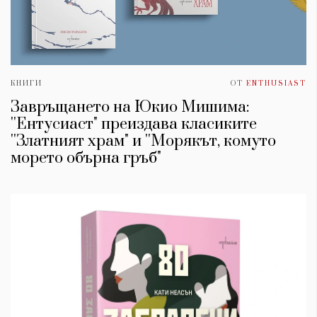
КНИГИ
ОТ
ENTHUSIAST
Завръщането на Юкио Мишима:
''Ентусиаст" преиздава класиките
''Златният храм" и ''Морякът, комуто
морето обърна гръб"