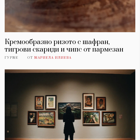
Кремообразно ризото с шафран,
тигрови скариди и чипс от пармезан
ГУРМЕ
ОТ
МАРИЕЛА ИЛИЕВА