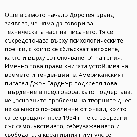
Още в самото начало Доротея Бранд
заявява, че няма да говори за
техническата част на писането. Тя се
съсредоточава върху психологическите
пречки, с които се сблъскват авторите,
както и върху „отключването" на гения.
Именно това прави книгата устойчива на
времето и тенденциите. Американският
писател Джон Гарднър подкрепя това
твърдение в предговора, като подчертава,
че „основните проблеми на творците днес
не са много по-различни от онези, които
са се срещали през 1934 г. Те са свързани
със самочувствието, себеуважението и
свободата, а креативният импулс се