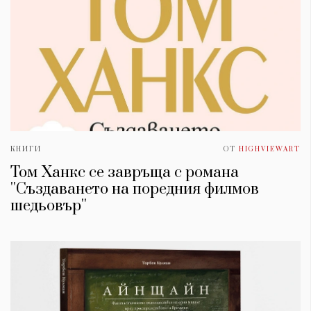
КНИГИ
ОТ
HIGHVIEWART
Том Ханкс се завръща с романа
''Създаването на поредния филмов
шедьовър''