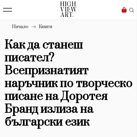
139
Бизнес
1633
Мода
Начало
Книги
16
Dialogue
Как да станеш
Изкуство
писател?
4340
Всепризнатият
Красота
наръчник по творческо
777
писане на Доротея
Дизайн
Бранд излиза на
1272
български език
1188
Книги