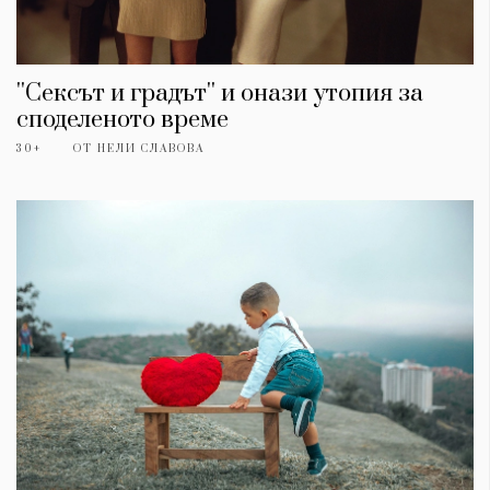
''Сексът и градът'' и онази утопия за
споделеното време
30+
ОТ
НЕЛИ СЛАВОВА
КАТЕГОРИИ
ЗА НАС
Wine&Dine
Условия за
Подкасти
ползване
Мода
За нас
Dialogue
Реклама
Изкуство
Политика за