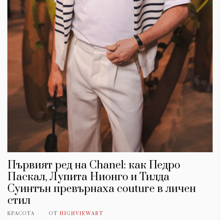
Първият ред на Chanel: как Педро
Паскал, Лупита Нионго и Тилда
Суинтън превърнаха couture в личен
стил
КРАСОТА
ОТ
HIGHVIEWART