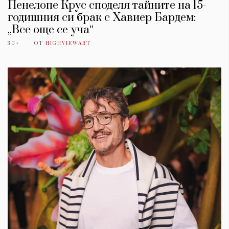
Пенелопе Крус споделя тайните на 15-
годишния си брак с Хавиер Бардем:
„Все още се уча“
30+
ОТ
HIGHVIEWART