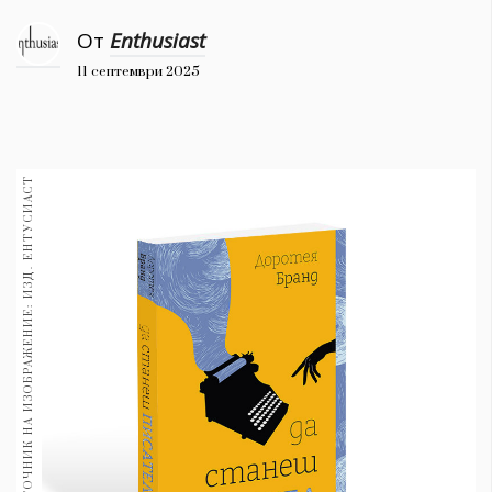
1970
30+
От
Enthusiast
1710
Гурме
11 септември 2025
Пътувай
237
ИЗТОЧНИК НА ИЗОБРАЖЕНИЕ: ИЗД. ЕНТУСИАСТ
389
Здраве
Gentlemen
382
Wellness
1817
ПОСЛЕДВАЙТЕ
НИ