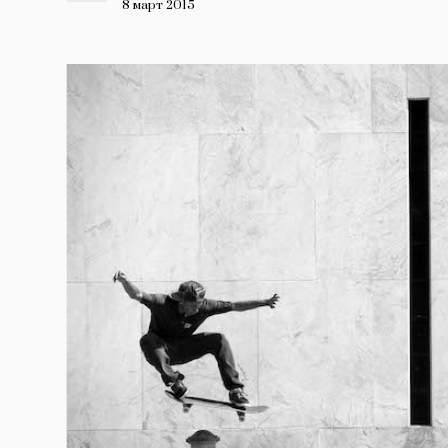
Гурме
8 март 2015
237
Пътувай
389
Здраве
Gentlemen
382
1817
Wellness
ПОСЛЕДВАЙТЕ
НИ