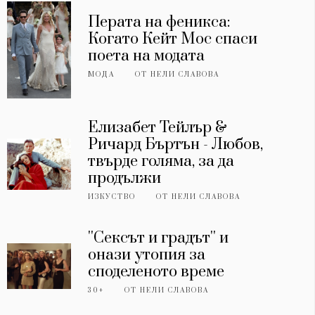
Перата на феникса:
Когато Кейт Мос спаси
поета на модата
МОДА
ОТ
НЕЛИ СЛАВОВА
Елизабет Тейлър &
Ричард Бъртън - Любов,
твърде голяма, за да
продължи
ИЗКУСТВО
ОТ
НЕЛИ СЛАВОВА
''Сексът и градът'' и
онази утопия за
споделеното време
30+
ОТ
НЕЛИ СЛАВОВА