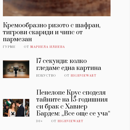
Кремообразно ризото с шафран,
тигрови скариди и чипс от
пармезан
ГУРМЕ
ОТ
МАРИЕЛА ИЛИЕВА
17 секунди: колко
гледаме една картина
ИЗКУСТВО
ОТ
HIGHVIEWART
Пенелопе Крус споделя
тайните на 15-годишния
си брак с Хавиер
Бардем: „Все още се уча“
30+
ОТ
HIGHVIEWART