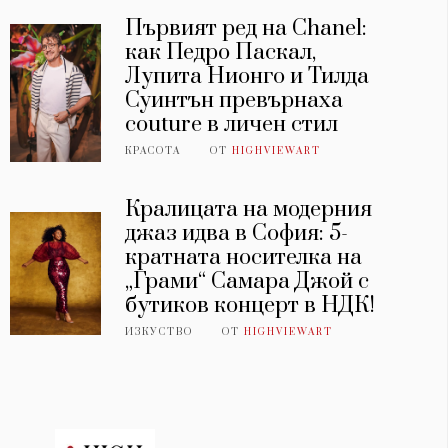
Първият ред на Chanel:
как Педро Паскал,
Лупита Нионго и Тилда
Суинтън превърнаха
couture в личен стил
КРАСОТА
ОТ
HIGHVIEWART
Кралицата на модерния
джаз идва в София: 5-
кратната носителка на
„Грами“ Самара Джой с
бутиков концерт в НДК!
ИЗКУСТВО
ОТ
HIGHVIEWART