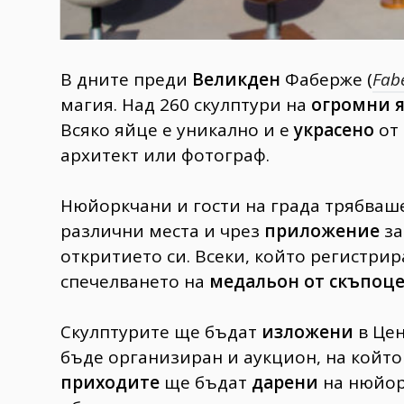
В дните преди
Великден
Фаберже (
Fab
магия. Над 260 скулптури на
огромни 
Всяко яйце е уникално и е
украсено
от 
архитект или фотограф.
Нюйоркчани и гости на града трябваше
различни места и чрез
приложение
за
откритието си. Всеки, който регистри
спечелването на
медальон от скъпоц
Скулптурите ще бъдат
изложени
в Цен
бъде организиран и аукцион, на който
приходите
ще бъдат
дарени
на нюйор