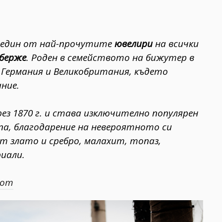
) е един от най-прочутите
ювелири
на всички
аберже
. Роден в семейството на бижутер в
 Германия и Великобритания, където
ние.
з 1870 г. и става изключително популярен
па, благодарение на невероятното си
т злато и сребро, малахит, топаз,
иали.
com