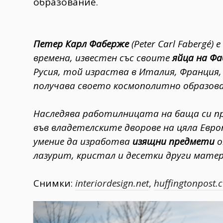
образование.
Петер Карл Фаберже
(Peter Carl Fabergé
времена, известен със своите
яйца на Ф
Русия, той израства в Италия, Франция,
получава своето космополитно образова
Наследява работилницата на баща си пре
във владетелските дворове на цяла Евро
умение да изработва
изящни предмети
о
лазурит, кристал и десетки други матер
Снимки:
interiordesign.net
,
huffingtonpost.