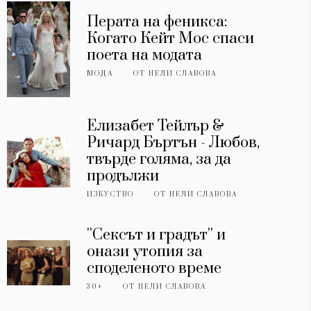
Перата на феникса:
Когато Кейт Мос спаси
поета на модата
МОДА
ОТ
НЕЛИ СЛАВОВА
Елизабет Тейлър &
Ричард Бъртън - Любов,
твърде голяма, за да
продължи
ИЗКУСТВО
ОТ
НЕЛИ СЛАВОВА
''Сексът и градът'' и
онази утопия за
споделеното време
30+
ОТ
НЕЛИ СЛАВОВА