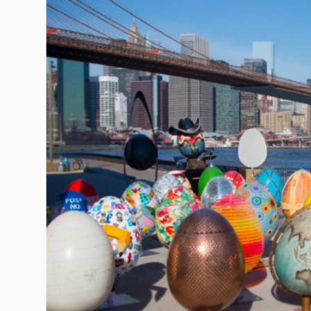
Гурме
237
Пътувай
389
Здраве
Gentlemen
382
1817
Wellness
ПОСЛЕДВАЙТЕ
НИ