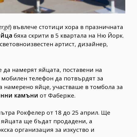
ergé
) въвлече стотици хора в празничната
яйца
бяха скрити в 5 квартала на Ню Йорк.
световноизвестен артист, дизайнер,
 да намерят яйцата, поставени на
 мобилен телефон да потвърдят за
ра намерено яйце, участваше в томбола за
енни камъни
от Фаберже.
ътра Рокфелер от 18 до 25 април. Ще
 яйцата ще бъдат продадени, а
кска организация за изкуство и