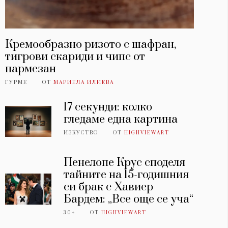
Кремообразно ризото с шафран,
тигрови скариди и чипс от
пармезан
ГУРМЕ
ОТ
МАРИЕЛА ИЛИЕВА
17 секунди: колко
гледаме една картина
ИЗКУСТВО
ОТ
HIGHVIEWART
Пенелопе Крус споделя
тайните на 15-годишния
си брак с Хавиер
Бардем: „Все още се уча“
30+
ОТ
HIGHVIEWART