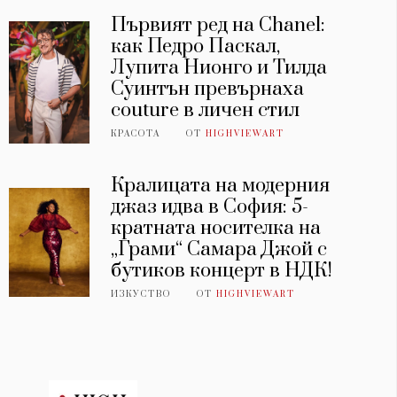
Първият ред на Chanel:
как Педро Паскал,
Лупита Нионго и Тилда
Суинтън превърнаха
couture в личен стил
КРАСОТА
ОТ
HIGHVIEWART
Кралицата на модерния
джаз идва в София: 5-
кратната носителка на
„Грами“ Самара Джой с
бутиков концерт в НДК!
ИЗКУСТВО
ОТ
HIGHVIEWART