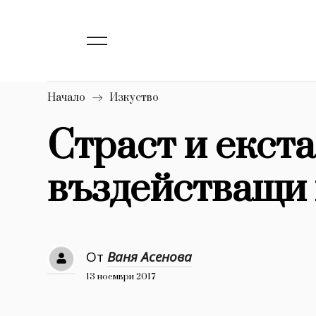
139
Бизнес
1633
Мода
16
Dialogue
Начало
Изкуство
Изкуство
Страст и екста
4339
въздействащи
777
Красота
1272
Дизайн
1188
Книги
От
Ваня Асенова
1970
30+
13 ноември 2017
1709