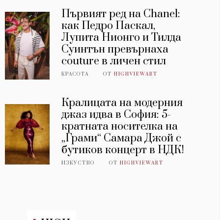
Първият ред на Chanel:
как Педро Паскал,
Лупита Нионго и Тилда
Суинтън превърнаха
couture в личен стил
КРАСОТА
ОТ
HIGHVIEWART
Кралицата на модерния
джаз идва в София: 5-
кратната носителка на
„Грами“ Самара Джой с
бутиков концерт в НДК!
ИЗКУСТВО
ОТ
HIGHVIEWART