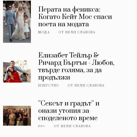
Перата на феникса:
Когато Кейт Мос спаси
поета на модата
МОДА
ОТ
НЕЛИ СЛАВОВА
Елизабет Тейлър &
Ричард Бъртън - Любов,
твърде голяма, за да
продължи
ИЗКУСТВО
ОТ
НЕЛИ СЛАВОВА
''Сексът и градът'' и
онази утопия за
споделеното време
30+
ОТ
НЕЛИ СЛАВОВА