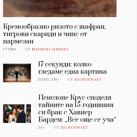
Кремообразно ризото с шафран,
тигрови скариди и чипс от
пармезан
ГУРМЕ
ОТ
МАРИЕЛА ИЛИЕВА
17 секунди: колко
гледаме една картина
ИЗКУСТВО
ОТ
HIGHVIEWART
Пенелопе Крус споделя
тайните на 15-годишния
си брак с Хавиер
Бардем: „Все още се уча“
30+
ОТ
HIGHVIEWART