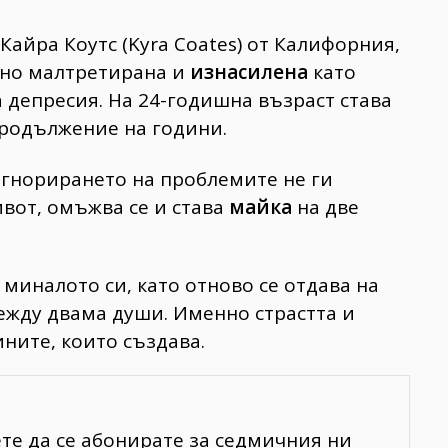
айра Коутс (Kyra Coates) от Калифорния,
ално малтретирана и
изнасилена
като
а депресия. На 24-годишна възраст става
продължение на години.
 игнорирането на проблемите не ги
вот, омъжва се и става
майка
на две
 миналото си, като отново се отдава на
ежду двама души. Именно страстта и
ините, които създава.
ете да се абонирате за седмичния ни