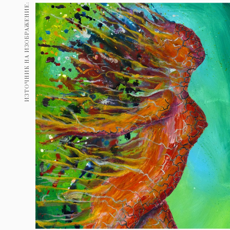
Гурме
ИЗТОЧНИК НА ИЗОБРАЖЕНИЕ:
237
Пътувай
389
Здраве
Gentlemen
382
1816
Wellness
ПОСЛЕДВАЙТЕ
НИ