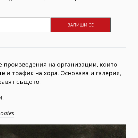
е произведения на организации, които
ие
и трафик на хора. Основава и галерия,
равят същото.
и.
oates