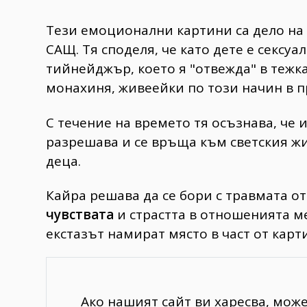
Тези емоционални картини са дело на К
САЩ. Тя споделя, че като дете е сексу
тийнейджър, което я "отвежда" в тежк
монахиня, живеейки по този начин в 
С течение на времето тя осъзнава, че
разрешава и се връща към светския жи
деца.
Кайра решава да се бори с травмата от
чувствата
и страстта в отношенията м
екстазът намират място в част от карт
Ако нашият сайт ви харесва, мож