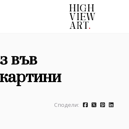
з във
 картини
Сподели: