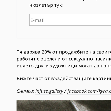
нюзлетър тук:
Тя дарява 20% от продажбите на своит
работят с оцелели от
сексуално насил
където други художници могат да нап
Вижте част от въздействащите картин
Снимки:
infuse.gallery
/
facebook.com/kyra.c