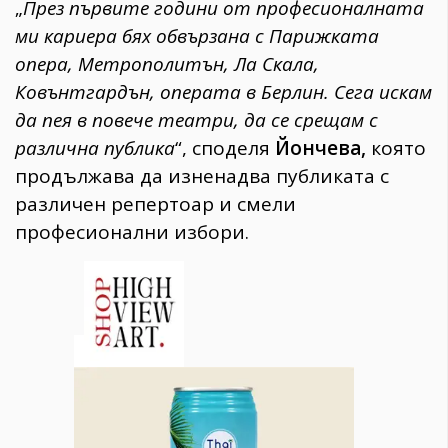
„
През първите години от професионалната
ми кариера бях обвързана с Парижката
опера, Метрополитън, Ла Скала,
Ковънтгардън, операта в Берлин. Сега искам
да пея в повече театри, да се срещам с
различна публика
“, споделя
Йончева,
която
продължава да изненадва публиката с
различен репертоар и смели
професионални избори.