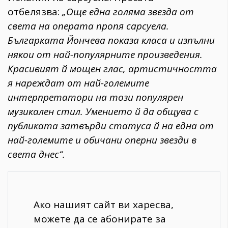
отбелязва:
„Още една голяма звезда от
света на операта пропя сарсуела.
Българката Йончева показа класа и изпълни
някои от най-популярните произведения.
Красивият й мощен глас, артистичността
я нареждат от най-големите
интерпретатори на този популярен
музикален стил. Умението й да общува с
публиката затвърди статуса й на една от
най-големите и обичани оперни звезди в
света днес“.
Ако нашият сайт ви харесва,
можете да се абонирате за