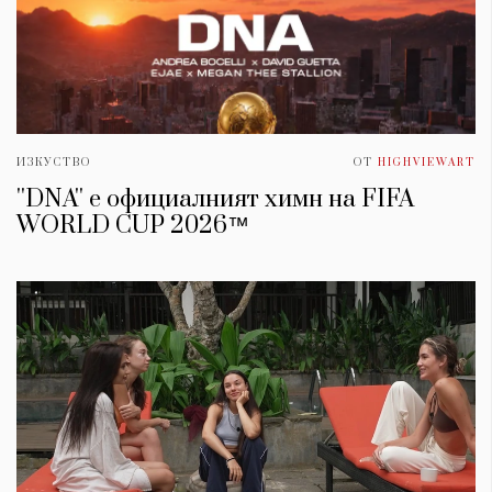
ИЗКУСТВО
ОТ
HIGHVIEWART
''DNA'' е официалният химн на FIFA
WORLD CUP 2026™