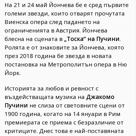
На 21 и 24 май Йончева бе е сред първите
големи звезди, които отварят прочутата
Виенска опера след падането на
ограниченията в Австрия. Йончева
блесна на сцената в
„Тоска“ на Пучини
.
Ролята е от знаковите за Йончева, която
през 2018 година бе звезда в новата
постановка на Метрополитън опера в Ню
Йорк.
Историята за любов и ревност с
въздействащата музика на
Джакомо
Пучини
не слиза от световните сцени от
1900 година, когато на 14 януари в Рим
премиерата се приема с безразличие от
критиците. Днес това е най-поставяната