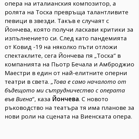
опера на италианския композитор, а
ролята на Тоска превръща талантливите
певици в звезди. Такъв е случаят с
Йончева, която получи ласкави критики за
изпълнението си. След като пандемията
от Ковид -19 на няколко пъти отложи
спектаклите, сега Йончева пя „Тоска“ в
компанията на Пьотр Бечала и Амброджио
Маестри в един от най-елитните оперни
театри в света.
„Това е само началото от
бъдещото ми сътрудничество с операта
във Виена
“, каза
Йончева
. С новото
ръководство на театъра тя има планове за
нови роли на сцената на Виенската опера.