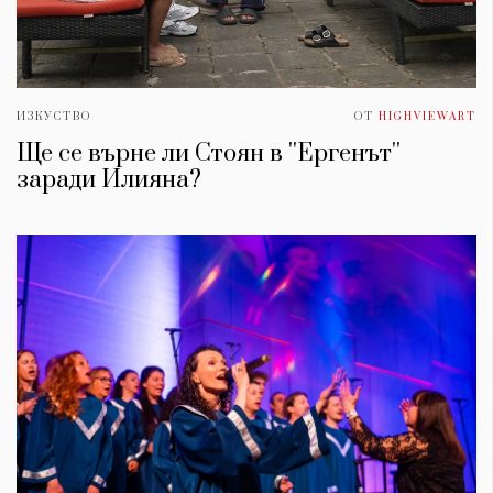
ИЗКУСТВО
ОТ
HIGHVIEWART
Ще се върне ли Стоян в ''Ергенът''
заради Илияна?