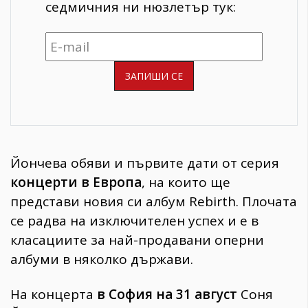
седмичния ни нюзлетър тук:
Йончева обяви и първите дати от серия
концерти в Европа
, на които ще
представи новия си албум Rebirth. Плочата
се радва на изключителен успех и е в
класациите за най-продавани оперни
албуми в няколко държави.
На концерта
в София на 31 август
Соня