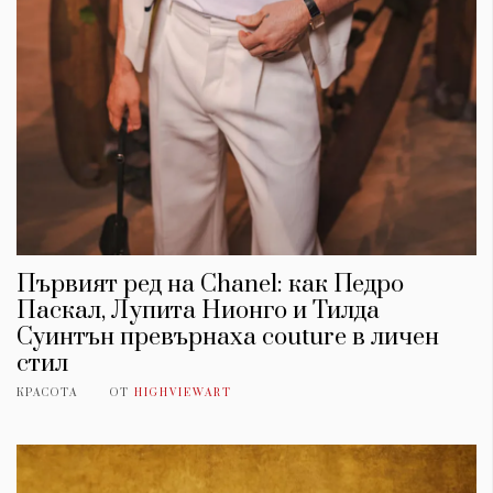
Първият ред на Chanel: как Педро
Паскал, Лупита Нионго и Тилда
Суинтън превърнаха couture в личен
стил
КРАСОТА
ОТ
HIGHVIEWART