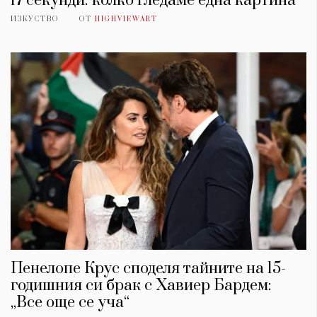
17 секунди: колко гледаме една картина
ИЗКУСТВО
ОТ
HIGHVIEWART
Пенелопе Крус споделя тайните на 15-
годишния си брак с Хавиер Бардем:
„Все още се уча“