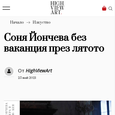
139
Бизнес
1633
Мода
Начало
Изкуство
16
Dialogue
Соня Йончева без
Изкуство
ваканция през лятото
4340
Красота
От
HighViewArt
777
25 май 2021
Дизайн
1272
1188
Книги