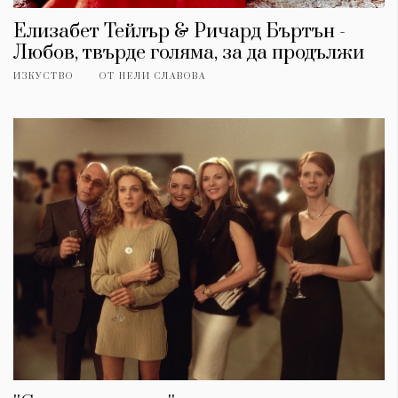
Елизабет Тейлър & Ричард Бъртън -
Любов, твърде голяма, за да продължи
ИЗКУСТВО
ОТ
НЕЛИ СЛАВОВА
КАТЕГОРИИ
ЗА НАС
Wine&Dine
Условия за
Подкасти
ползване
Мода
За нас
Dialogue
Реклама
Изкуство
Политика за