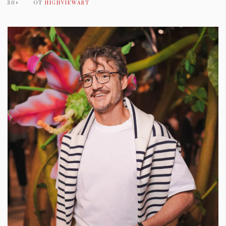
30+
ОТ
HIGHVIEWART