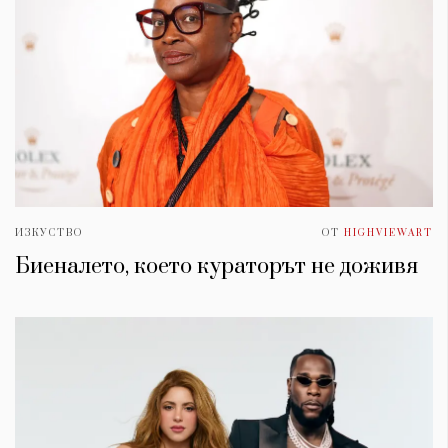
ИЗКУСТВО
ОТ
HIGHVIEWART
Биеналето, което кураторът не доживя