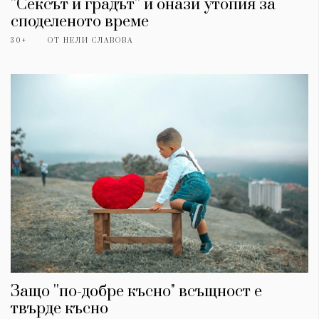
Красота
поверителност
''Сексът и градът'' и онази утопия за
Цветно
ModerenDom
споделеното време
Гурме
30+
ОТ
НЕЛИ СЛАВОВА
Пътувай
Wellness
СЛЕДВАЙТЕ НИ
Facebook
Instagram
Twitter
Pinterest
YouTube
Spotify
Soundcloud
Ако нашият сайт ви харесва, можете да се абонирате за
седмичния ни нюзлетър тук:
Защо ''по-добре късно" всъщност е
© 2026, HighViewArt | Всички права запазени
твърде късно