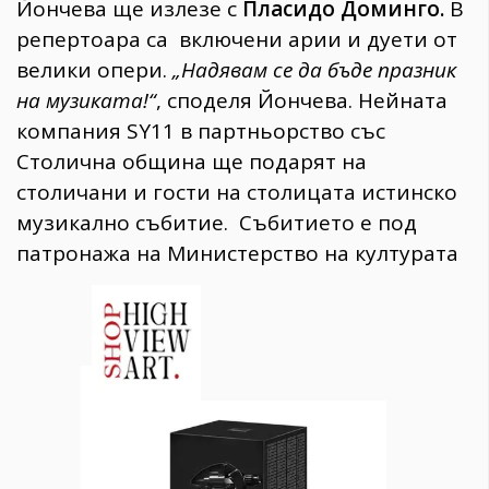
Йончева ще излезе с
Пласидо Доминго.
В
репертоара са включени арии и дуети от
велики опери.
„Надявам се да бъде празник
на музиката!“
, споделя Йончева. Нейната
компания SY11 в партньорство със
Столична община ще подарят на
столичани и гости на столицата истинско
музикално събитие. Събитието е под
патронажа на Министерство на културата