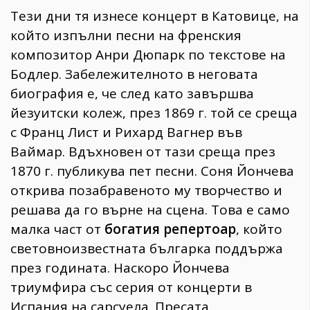
Тези дни тя изнесе концерт в Катовице, на
който изпълни песни на френския
композитор Анри Дюпарк по текстове на
Бодлер. Забележителното в неговата
биография е, че след като завършва
йезуитски колеж, през 1869 г. той се среща
с Франц Лист и Рихард Вагнер във
Ваймар. Вдъхновен от тази среща през
1870 г. публикува пет песни. Соня Йончева
открива позабравеното му творчество и
решава да го върне на сцена. Това е само
малка част от
богатия репертоар
, който
световноизвестната българка поддържа
през годината. Наскоро Йончева
триумфира със серия от концерти в
Испания на сарсуела. Пресата