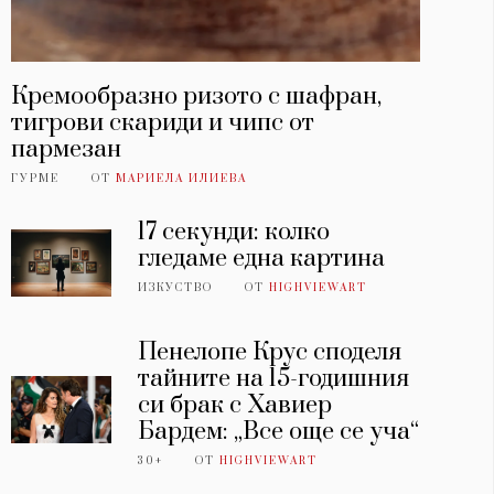
Кремообразно ризото с шафран,
тигрови скариди и чипс от
пармезан
ГУРМЕ
ОТ
МАРИЕЛА ИЛИЕВА
17 секунди: колко
гледаме една картина
ИЗКУСТВО
ОТ
HIGHVIEWART
Пенелопе Крус споделя
тайните на 15-годишния
си брак с Хавиер
Бардем: „Все още се уча“
30+
ОТ
HIGHVIEWART