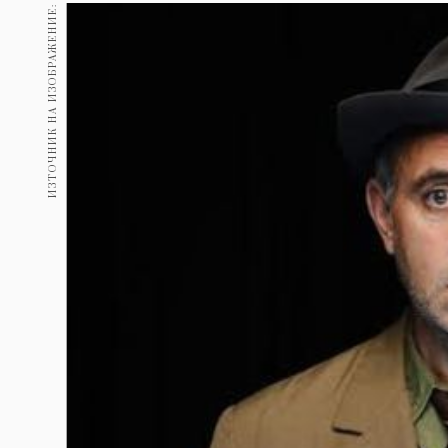
Гурме
ИЗТОЧНИК НА ИЗОБРАЖЕНИЕ:
237
Пътувай
389
Здраве
Gentlemen
382
1817
Wellness
ПОСЛЕДВАЙТЕ
НИ