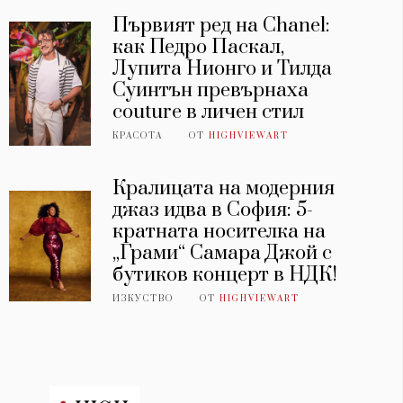
Първият ред на Chanel:
как Педро Паскал,
Лупита Нионго и Тилда
Суинтън превърнаха
couture в личен стил
КРАСОТА
ОТ
HIGHVIEWART
Кралицата на модерния
джаз идва в София: 5-
кратната носителка на
„Грами“ Самара Джой с
бутиков концерт в НДК!
ИЗКУСТВО
ОТ
HIGHVIEWART