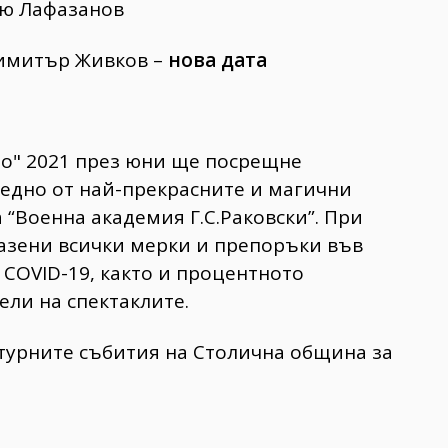
тю Лафазанов
Димитър Живков –
нова дата
о" 2021 през юни ще посрещне
 едно от най-прекрасните и магични
а “Военна академия Г.С.Раковски”. При
азени всички мерки и препоръки във
 COVID-19, както и процентното
ли на спектаклите.
лтурните събития на Столична община за