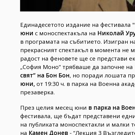
Единадесетото издание на фестивала 
юни
с моноспектакъла на
Николай Уру
в програмата на събитието. Изигран на
прекрасният спектакъл в момента не м
радост на феновете ще се представи е
„София Моно“ трябваше да започне на
свят” на Бон Бон
, но поради лошата пр
юни,
от 19:30 ч. в парка на Военна ак
презаверка.
През целия месец юни
в парка на Вое
фестивала, ще бъдат представени едн
на публиката моноспектакли и малки 
на
Камен Донев
- “Лекция 3 Възгледите