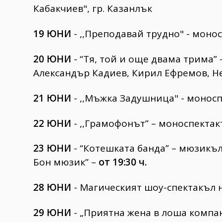
Кабакчиев", гр. Казанлък
19 ЮНИ
- ,,Преподавай трудно" - моно
20 ЮНИ
- “Тя, той и още двама трима”
Александър Кадиев, Кирил Ефремов, Н
21 ЮНИ
- ,,Мъжка Задушница" - монос
22 ЮНИ
- ,,Грамофонът” – моноспектак
23
ЮНИ
- “Котешката банда” – мюзикъл 
Бон мюзик” –
от 19:30 ч.
28 ЮНИ
- Магическият шоу-спектакъл 
29
ЮНИ
- „Приятна жена в лоша компан