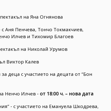
спектакъл на Яна Огнянова
 - с Аня Пенчева, Тончо Токмакчиев,
енчо Илчев и Тихомир Благоев
пектакъл на Николай Урумов
ъл Виктор Калев
за деца с участието на децата от “Бон
на Ненчо Илчев -
от 18:00 ч. – нова дата
ия“ - с участието нa Емануела Шкодрева,