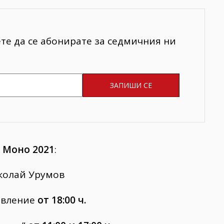
ете да се абонирате за седмичния ни
 Моно
2021
:
иколай Урумов
тавление
от 18:00 ч.