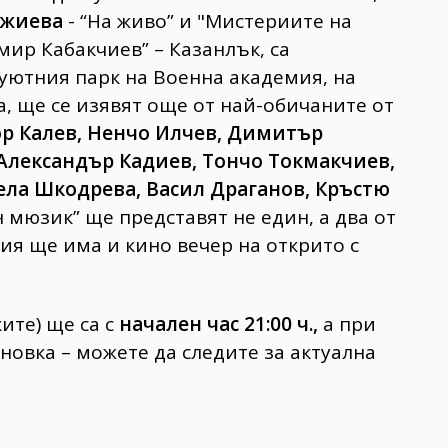
джиева
- “На живо” и "Мистериите на
ир Кабакчиев” – Казанлък, са
уютния парк на Военна академия, на
а, ще се изявят още от най-обичаните от
р Калев, Ненчо Илчев, Димитър
 Александър Кадиев, Тончо Токмакчиев,
ела Шкодрева, Васил Драганов, Кръстю
н мюзик” ще представят не един, а два от
я ще има и кино вечер на открито с
ите) ще са с
начален час
21:00 ч.,
а при
овка – можете да следите за актуална