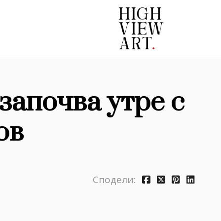
започва утре с
ов
Сподели: