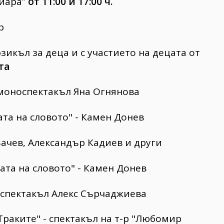
Тиара”
от 11:00 и 17:00 ч.
р
зикъл за деца и с участието на децата от
ата
 моноспектакъл Яна Огнянова
ата на словото" - Камен Донев
н Бачев, Александър Кадиев и други
ата на словото" - Камен Донев
оспектакъл Алекс Сърчаджиева
раките" - спектакъл на т-р "Любомир