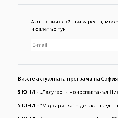
Ако нашият сайт ви харесва, мож
нюзлетър тук:
Вижте актуалната
програма
на
София
3 ЮНИ
- ,,Лалугер" - моноспектакъл Н
5 ЮНИ
– “Маргаритка” – детско предс