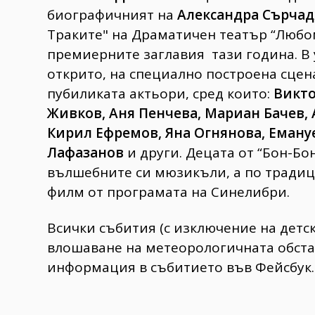
биографичният на
Александра Сърча
Траките" на Драматичен театър “Любом
премиерните заглавия тази година. В 
открито, на специално построена сцен
пубиликата актьори, сред които:
Викто
Живков, Аня Пенчева, Мариан Бачев,
Кирил Ефремов, Яна Огнянова, Еману
Лафазанов
и други. Децата от “Бон-Бо
вълшебните си мюзикъли, а по традици
филм от програмата на Синелибри.
Всички събития (с изключение на детск
влошаване на метеорологичната обстан
информация в събитието във Фейсбук.