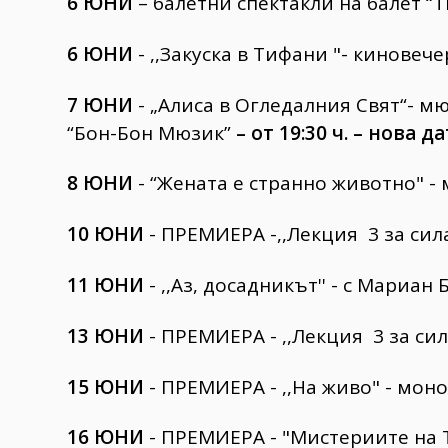
6 ЮНИ
– балетни спектакли на балет “
6 ЮНИ
- ,,Закуска в Тифани "- киновече
7 ЮНИ
- „Алиса в Огледалния Свят“- мю
“Бон-Бон Мюзик”
– от 19:30 ч. – нова д
8 ЮНИ
- “Жената е странно животно" -
10 ЮНИ
- ПРЕМИЕРА -,,Лекция 3 за сил
11 ЮНИ
- ,,Аз, досадникът'' - с Мариа
13 ЮНИ
- ПРЕМИЕРА - ,,Лекция 3 за сил
15 ЮНИ
- ПРЕМИЕРА - ,,На живо" - мон
16 ЮНИ
- ПРЕМИЕРА - "Мистериите на Т