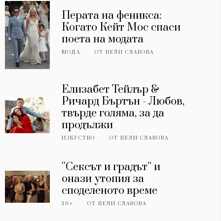
Перата на феникса:
Когато Кейт Мос спаси
поета на модата
МОДА
ОТ
НЕЛИ СЛАВОВА
Елизабет Тейлър &
Ричард Бъртън - Любов,
твърде голяма, за да
продължи
ИЗКУСТВО
ОТ
НЕЛИ СЛАВОВА
''Сексът и градът'' и
онази утопия за
споделеното време
30+
ОТ
НЕЛИ СЛАВОВА