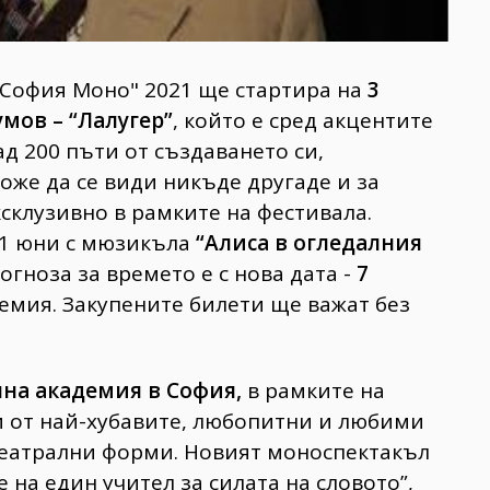
"София Моно" 2021 ще стартира на
3
мов – “Лалугер”
, който е сред акцентите
д 200 пъти oт създаването си,
оже да се види никъде другаде и за
ксклузивно в рамките на фестивала.
 1 юни с мюзикъла
“Алиса в огледалния
огноза за времето е с нова дата -
7
адемия. Закупените билети ще важат без
нна академия в София,
в рамките на
и от най-хубавите, любопитни и любими
театрални форми. Новият моноспектакъл
 на един учител за силата на словото”,