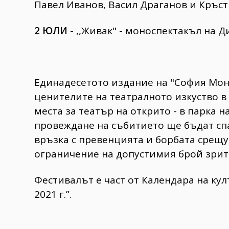
Павел Иванов, Васил Драганов и Кръс
2 ЮЛ
И
- ,,Живак" - моноспектакъл на 
Eдинадесетото издание на "София Мон
ценителите на театралното изкуство в
места за театър на открито - в парка н
провеждане на събитието ще бъдат сп
връзка с превенцията и борбата срещу
ограничение на допустимия брой зрите
Фестивалът е част от Календара на ку
2021 г.”.