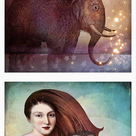
Красота
поверителност
Цветно
ModerenDom
Гурме
Пътувай
Wellness
СЛЕДВАЙТЕ НИ
Facebook
Instagram
Twitter
Pinterest
YouTube
Spotify
Soundcloud
Ако нашият сайт ви харесва, можете да се абонирате за
седмичния ни нюзлетър тук:
© 2026, HighViewArt | Всички права запазени