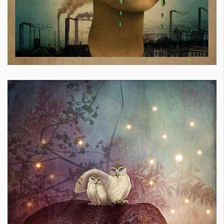
КАТЕГОРИИ
ЗА НАС
Wine&Dine
Условия за
Подкасти
ползване
Мода
За нас
Dialogue
Реклама
Изкуство
Политика за