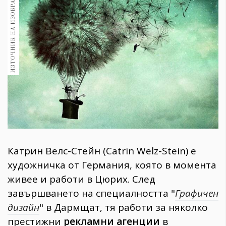
ИЗТОЧНИК НА ИЗОБРАЖЕНИЕ:
1970
30+
1710
Гурме
Пътувай
237
389
Здраве
Gentlemen
382
Катрин Велс-Стейн (Catrin Welz-Stein) e
художничка от Германия, която в момента
Wellness
живее и работи в Цюрих. След
1817
завършването на специалността "
Графичен
дизайн
" в Дармщат, тя работи за няколко
ПОСЛЕДВАЙТЕ
престижни
рекламни агенции
в
НИ