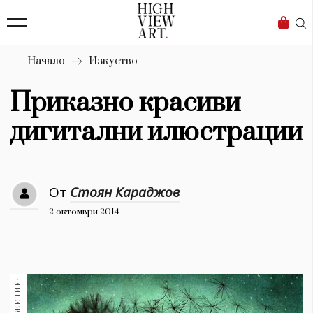
139
Бизнес
1633
Мода
Начало
Изкуство
16
Dialogue
Приказно красиви
Изкуство
дигитални илюстрации
4340
Красота
От
Стоян Караджов
777
2 октомври 2014
Дизайн
1272
1188
Книги