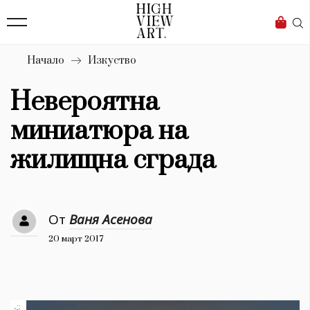
139
Бизнес
1633
Мода
Начало
Изкуство
16
Dialogue
Невероятна
Изкуство
миниатюра на
4340
жилищна сграда
Красота
777
От
Ваня Асенова
Дизайн
20 март 2017
1272
1188
Книги