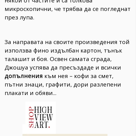
някои от частите й са толкова
микроскопични, че трябва да се погледнат
през лупа.
За направата на своите произведения той
използва фино издълбан картон, тънък
талашит и боя. Освен самата сграда,
Джошуа успява да пресъздаде и всички
допълнения
към нея – кофи за смет,
пътни знаци, графити, дори разлепени
плакати и обяви...