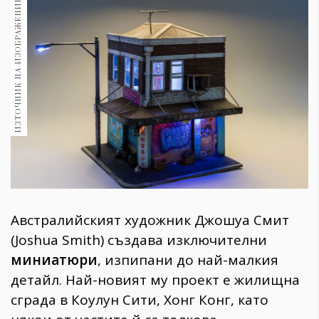
ИЗТОЧНИК НА ИЗОБРАЖЕНИЕ:
1970
30+
1710
Гурме
Пътувай
237
389
Здраве
Gentlemen
382
Австралийският художник Джошуа Смит
Wellness
(Joshua Smith) създава изключителни
1817
миниатюри
, изпипани до най-малкия
детайл. Най-новият му проект е жилищна
сграда в Коулун Сити, Хонг Конг, като
ПОСЛЕДВАЙТЕ
НИ