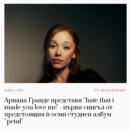
ИЗКУСТВО
ОТ
HIGHVIEWART
Ариана Гранде представя ''hate that i
made you love me" - първи сингъл от
предстоящия ѝ осми студиен албум
''petal''