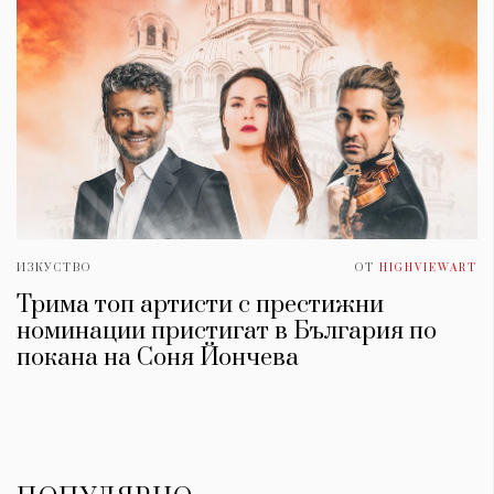
ИЗКУСТВО
ОТ
HIGHVIEWART
Трима топ артисти с престижни
номинации пристигат в България по
КАТЕГОРИИ
ЗА НАС
покана на Соня Йончева
Wine&Dine
Условия за
Подкасти
ползване
Мода
За нас
Dialogue
Реклама
Изкуство
Политика за