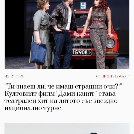
ИЗКУСТВО
ОТ
HIGHVIEWART
''Ти знаеш ли, че имаш страшни очи?!'':
Култовият филм ''Дами канят'' става
театрален хит на лятото със звездно
национално турне