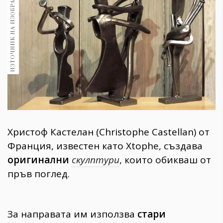
ИЗТОЧНИК НА ИЗОБРАЖЕНИЕ:
1970
30+
1710
Гурме
Пътувай
237
389
Здраве
Gentlemen
Христоф Кастелан (Christophe Castellan) от
382
Франция, известен като Xtophe, създава
оригинални
скулптури
, които обикваш от
Wellness
пръв поглед.
1817
ПОСЛЕДВАЙТЕ
За направата им използва
стари
НИ