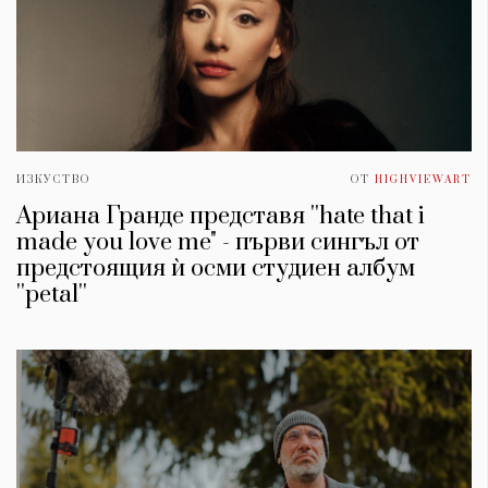
ИЗКУСТВО
ОТ
HIGHVIEWART
Ариана Гранде представя ''hate that i
made you love me" - първи сингъл от
предстоящия ѝ осми студиен албум
''petal''
КАТЕГОРИИ
ЗА НАС
Wine&Dine
Условия за
Подкасти
ползване
Мода
За нас
Dialogue
Реклама
Изкуство
Политика за