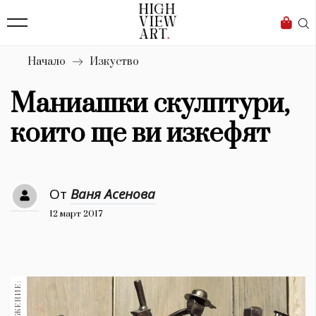
139
Бизнес
1633
Мода
Начало
Изкуство
16
Dialogue
Маниашки скулптури,
Изкуство
които ще ви изкефят
4340
Красота
От
Ваня Асенова
777
12 март 2017
Дизайн
1272
1188
Книги