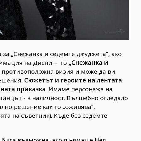
а за „Снежанка и седемте джуджета”, ако
нимация на Дисни – то
„Снежанка и
 противоположна визия и може да ви
решения.
Сюжетът и героите на лентата
тната приказка
. Имаме персонажа на
ринцът - в наличност. Вълшебно огледало
нално решение как то „оживява”,
ята на съветник). Къде без седемте
 била възможна, ако я нямаше Нея,