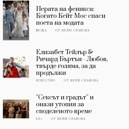
Перата на феникса:
Когато Кейт Мос спаси
поета на модата
МОДА
ОТ
НЕЛИ СЛАВОВА
Елизабет Тейлър &
Ричард Бъртън - Любов,
твърде голяма, за да
продължи
ИЗКУСТВО
ОТ
НЕЛИ СЛАВОВА
''Сексът и градът'' и
онази утопия за
споделеното време
30+
ОТ
НЕЛИ СЛАВОВА