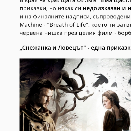
приказки, но някак си
недоизказан
и
н
и на финалните надписи, съпроводени 
Machine - "Breath of Life", което ти з
червена нишка през целия филм - борб
„Снежанка
и
Ловецът
” -
една
приказк