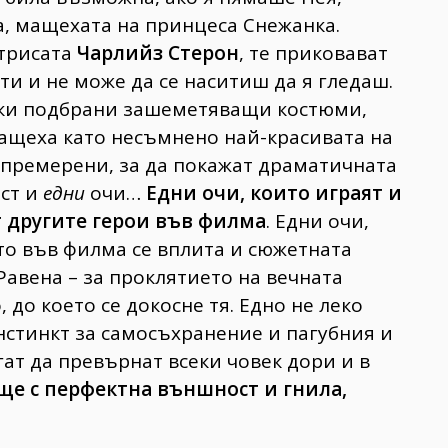
а, мащехата на принцеса Снежанка.
ктрисата
Чарлийз
Стерон
, те приковават
 ти и не може да се наситиш да я гледаш.
ски подбрани зашеметяващи костюми,
мащеха като несъмнено най-красивата на
 премерени, за да покажат драматичната
ст и
едни
очи…
Едни
очи,
които
играят
и
т
другите
герои
във
филма
. Едни очи,
ато във филма се вплита и сюжетната
Равена – за проклятието на вечната
 до което се докосне тя. Едно не леко
инстинкт за самосъхранение и пагубния и
ат да превърнат всеки човек дори и в
ище
с
перфектна
външност
и
гнила,