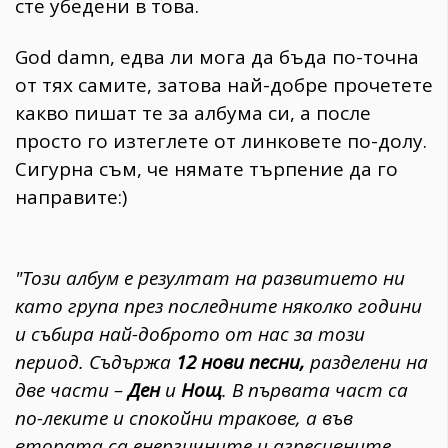
сте убедени в това.
God damn, едва ли мога да бъда по-точна
от тях самите, затова най-добре прочетете
какво пишат те за албума си, а после
просто го изтеглете от линковете по-долу.
Сигурна съм, че нямате търпение да го
направите:)
"Този албум е резултат на развитието ни
като група през последните няколко години
и събира най-доброто от нас за този
период. Съдържа
12 нови песни,
разделени на
две части –
Ден
и
Нощ
. В първата част са
по-леките и спокойни тракове, а във
втората са енергичните и агресивните.