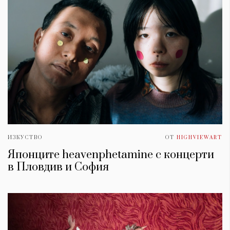
ИЗКУСТВО
ОТ
HIGHVIEWART
Японците heavenphetamine с концерти
в Пловдив и София