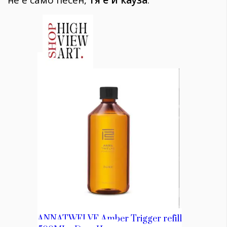
не е само песен,
тя е и кауза
.