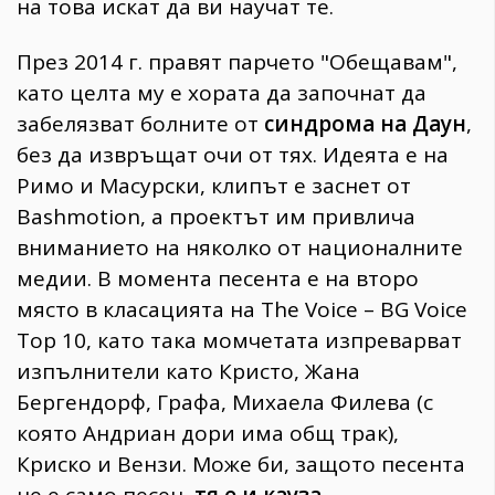
на това искат да ви научат те.
През 2014 г. правят парчето "Обещавам",
като целта му е хората да започнат да
забелязват болните от
синдрома на Даун
,
без да извръщат очи от тях. Идеята е на
Римо и Масурски, клипът е заснет от
Bashmotion, а проектът им привлича
вниманието на няколко от националните
медии. В момента песента е на второ
място в класацията на The Voice – BG Voice
Top 10, като така момчетата изпреварват
изпълнители като Кристо, Жана
Бергендорф, Графа, Михаела Филева (с
която Андриан дори има общ трак),
Криско и Вензи. Може би, защото песента