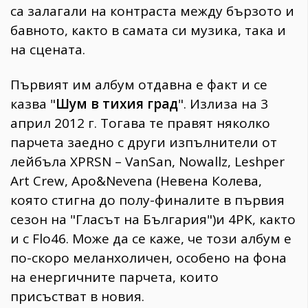
са залагали на контраста между бързото и
бавното, както в самата си музика, така и
на сцената.
Първият им албум отдавна е факт и се
казва "
Шум в тихия град
". Излиза на 3
април 2012 г. Тогава те правят няколко
парчета заедно с други изпълнители от
лейбъла XPRSN – VanSan, Nowallz, Leshper
Art Crew, Apo&Nevena (Невена Колева,
която стигна до полу-финалите в първия
сезон на "Гласът на България")и 4PK, както
и с Flo46. Може да се каже, че този албум е
по-скоро меланхоличен, особено на фона
на енергичните парчета, които
присъстват в новия.