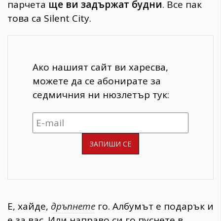
парчета
ще ви задържат будни
. Все пак
това са Silent City.
Ако нашият сайт ви харесва,
можете да се абонирате за
седмичния ни нюзлетър тук:
Е, хайде,
дръпнете
го. Албумът е подарък и
е за вас. Или направо си го пуснете в