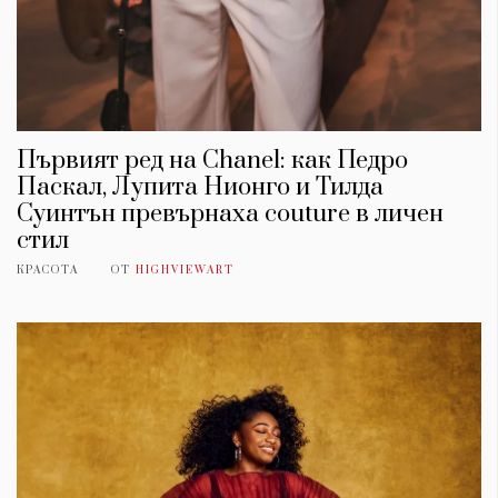
Първият ред на Chanel: как Педро
Паскал, Лупита Нионго и Тилда
Суинтън превърнаха couture в личен
стил
КРАСОТА
ОТ
HIGHVIEWART