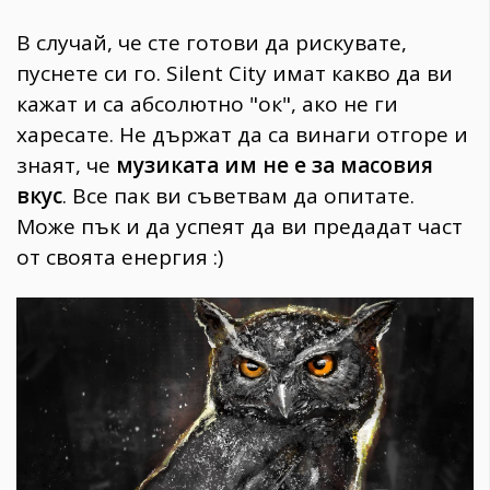
В случай, че сте готови да рискувате,
пуснете си го. Silent City имат какво да ви
кажат и са абсолютно "ок", ако не ги
харесате. Не държат да са винаги отгоре и
знаят, че
музиката им не е за масовия
вкус
. Все пак ви съветвам да опитате.
Може пък и да успеят да ви предадат част
от своята енергия :)