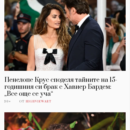
Пенелопе Крус споделя тайните на 15-
годишния си брак с Хавиер Бардем:
„Все още се уча“
30+
ОТ
HIGHVIEWART