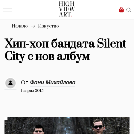
138
Бизнес
1633
Мода
Начало
Изкуство
16
Dialogue
Хип-хоп бандата Silent
Изкуство
City с нов албум
4338
Красота
От
Фани Михайлова
777
1 април 2015
Дизайн
1272
1188
Книги