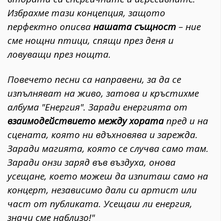
Избрахме тази концепция, защото
перфектно описва
нашата същност
– ние
сме нощни птици, спящи през деня и
ловуващи през нощта.
Повечето песни са направени, за да се
изпълняват на живо, затова и кръстихме
албума "Енергия". Заради енергията от
взаимодействието между хората
пред и на
сцената, която ни вдъхновява и зарежда.
Заради магията, която се случва само там.
Заради онзи заряд във въздуха, онова
усещане, което можеш да изпиташ само на
концерт, независимо дали си артист или
част от публиката. Усещаш ли енергия,
значи сме наблизо!"