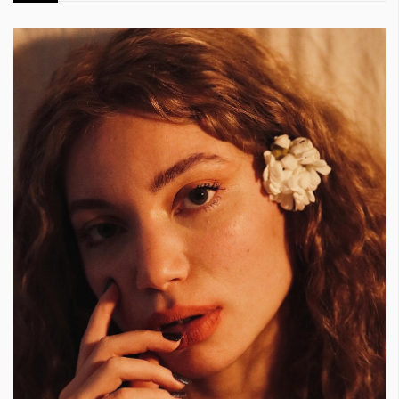
КАТЕГОРИИ
ЗА НАС
Wine&Dine
Условия за
Подкасти
ползване
Мода
За нас
Dialogue
Реклама
Изкуство
Политика за