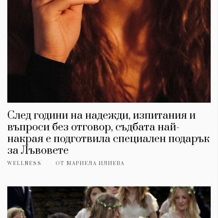
Красота
поверителност
Цветно
ModerenDom
Гурме
Пътувай
Wellness
СЛЕДВАЙТЕ НИ
Facebook
Instagram
Twitter
Pinterest
YouTube
Spotify
Soundcloud
След години на надежди, изпитания и
въпроси без отговор, съдбата най-
Ако нашият сайт ви харесва, можете да се абонирате за
накрая е подготвила специален подарък
седмичния ни нюзлетър тук:
за Лъвовете
WELLNESS
ОТ
МАРИЕЛА ИЛИЕВА
© 2026, HighViewArt | Всички права запазени