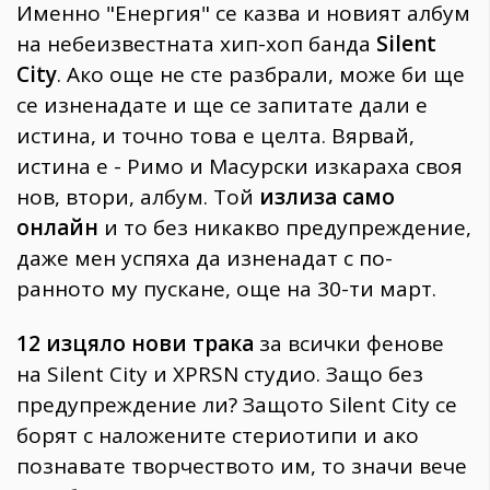
Именно "Енергия" се казва и новият албум
на небеизвестната хип-хоп банда
Silent
City
. Ако още не сте разбрали, може би ще
се изненадате и ще се запитате дали е
истина, и точно това е целта. Вярвай,
истина е - Римо и Масурски изкараха своя
нов, втори, албум. Той
излиза само
онлайн
и то без никакво предупреждение,
даже мен успяха да изненадат с по-
ранното му пускане, още на 30-ти март.
12 изцяло нови трака
за всички фенове
на Silent City и XPRSN студио. Защо без
предупреждение ли? Защото Silent City се
борят с наложените стериотипи и ако
познавате творчеството им, то значи вече