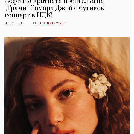
София: 5-кратната носителка на
„Грами“ Самара Джой с бутиков
концерт в НДК!
ИЗКУСТВО
ОТ
HIGHVIEWART