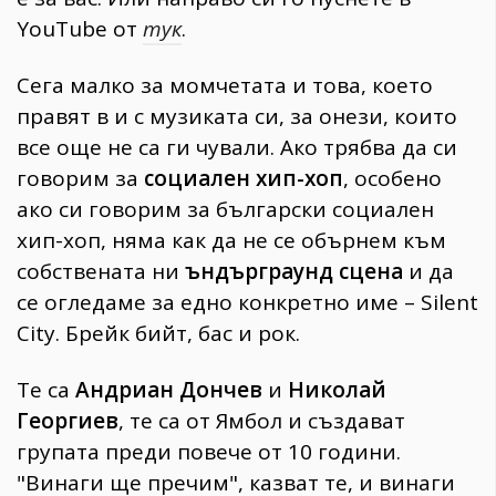
YouTube от
тук
.
Сега малко за момчетата и това, което
правят в и с музиката си, за онези, които
все още не са ги чували. Ако трябва да си
говорим за
социален хип-хоп
, особено
ако си говорим за български социален
хип-хоп, няма как да не се обърнем към
собствената ни
ъндърграунд сцена
и да
се огледаме за едно конкретно име – Silent
City. Брейк бийт, бас и рок.
Те са
Андриан Дончев
и
Николай
Георгиев
, те са от Ямбол и създават
групата преди повече от 10 години.
"Винаги ще пречим", казват те, и винаги