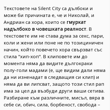
Текстовете на Silent City са дълбоки и
може би причината е, че и Николай, и
Андриан са хора, които се
гмуркат
надълбоко в човешката реалност
. В
текстовете им не става дума за секс, пари,
коли и жени или поне не по тозициничен
начин, който повечето хора свързват със
стила "хип-хоп". В клиповете им до
момента няма да видите дългокраки
полу-голи мадами (e, ще видим дали няма
да ни изненадат в следващия си клип) и
няма да ви липсват, защото този стил рап
има за цел да възбуди други ваши сетива.
Разбиране към различните, мисъл, вяра в
себе си, обич, сила, борбеност, свобода –