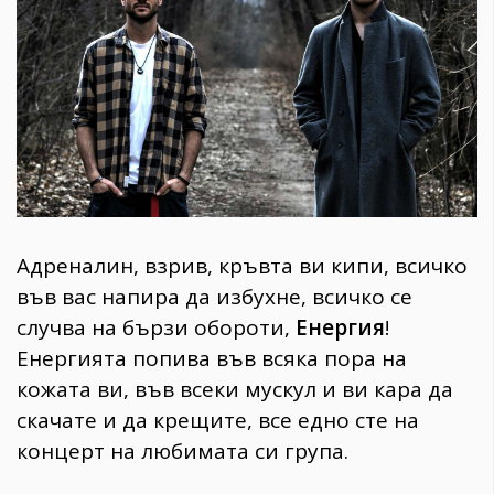
1970
30+
1709
Гурме
Пътувай
237
389
Здраве
Адреналин, взрив, кръвта ви кипи, всичко
Gentlemen
във вас напира да избухне, всичко се
381
случва на бързи обороти,
Енергия
!
Енергията попива във всяка пора на
Wellness
кожата ви, във всеки мускул и ви кара да
1815
скачате и да крещите, все едно сте на
концерт на любимата си група.
ПОСЛЕДВАЙТЕ
НИ