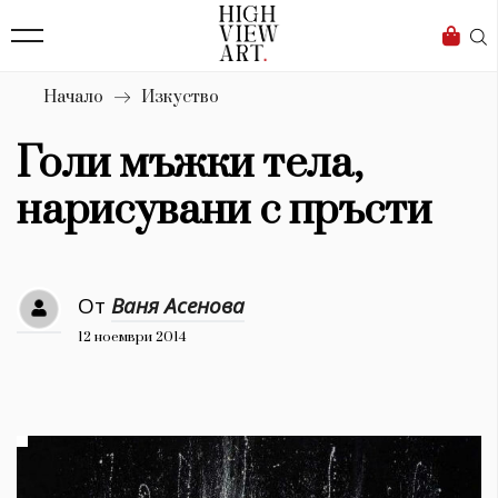
139
Бизнес
1633
Мода
Начало
Изкуство
16
Dialogue
Голи мъжки тела,
Изкуство
нарисувани с пръсти
4340
Красота
От
Ваня Асенова
777
12 ноември 2014
Дизайн
1272
1188
Книги