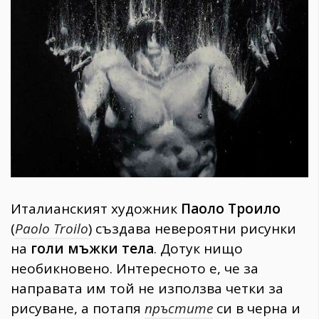
1970
30+
1710
Гурме
Пътувай
237
389
Здраве
Gentlemen
382
Италианският художник
Паоло Троило
(
Paolo Troilo
) създава невероятни рисунки
Wellness
на
голи мъжки тела
. Дотук нищо
1817
необикновено. Интересното е, че за
направата им той не използва четки за
ПОСЛЕДВАЙТЕ
рисуване, а потапя
пръстите
си в черна и
НИ