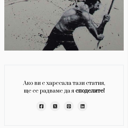
Ако ви е харесала тази статия,
КАТЕГОРИИ
ЗА НАС
ще се радваме да я
споделите!
Wine&Dine
Условия за
Подкасти
ползване
Мода
За нас
Dialogue
Реклама
Изкуство
Политика за