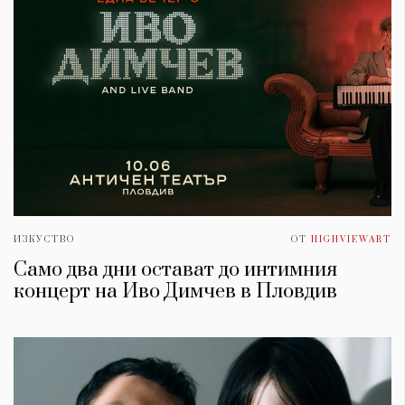
ИЗКУСТВО
ОТ
HIGHVIEWART
Само два дни остават до интимния
концерт на Иво Димчев в Пловдив