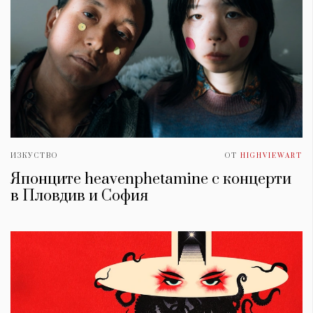
ИЗКУСТВО
ОТ
HIGHVIEWART
Японците heavenphetamine с концерти
в Пловдив и София