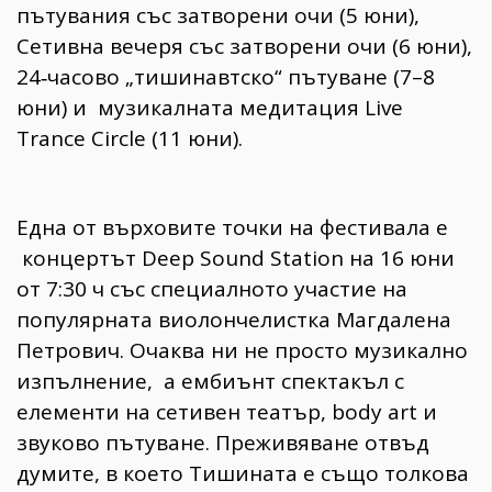
пътувания със затворени очи (5 юни),
Сетивна вечеря със затворени очи (6 юни),
24‑часово „тишинавтско“ пътуване (7–8
юни) и музикалната медитация Live
Trance Circle (11 юни).
Една от върховите точки на фестивала е
концертът Deep Sound Station на 16 юни
от 7:30 ч със специалното участие на
популярната виолончелистка Магдалена
Петрович. Очаква ни не просто музикално
изпълнение, а ембиънт спектакъл с
елементи на сетивен театър, body art и
звуково пътуване. Преживяване отвъд
думите, в което Тишината е също толкова