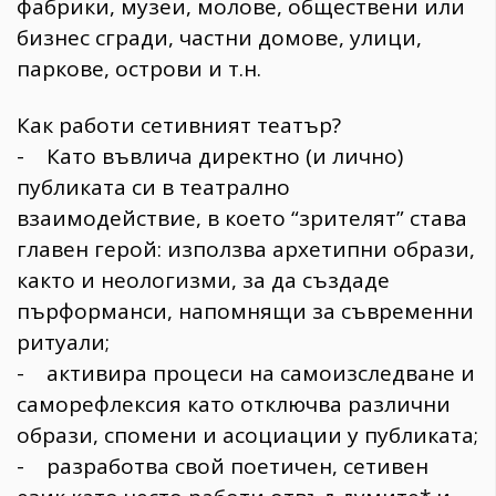
фабрики, музеи, молове, обществени или
бизнес сгради, частни домове, улици,
паркове, острови и т.н.
Как работи сетивният театър?
- Като въвлича директно (и лично)
публиката си в театрално
взаимодействие, в което “зрителят” става
главен герой: използва архетипни образи,
както и неологизми, за да създаде
пърформанси, напомнящи за съвременни
ритуали;
- активира процеси на самоизследване и
саморефлексия като отключва различни
образи, спомени и асоциации у публиката;
- разработва свой поетичен, сетивен