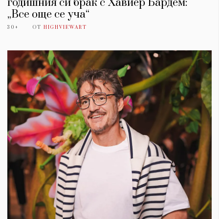
годишния си брак с Хавиер Бардем:
„Все още се уча“
30+
ОТ
HIGHVIEWART