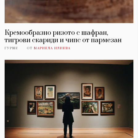
Кремообразно ризото с шафран,
тигрови скариди и чипс от пармезан
ГУРМЕ
ОТ
МАРИЕЛА ИЛИЕВА