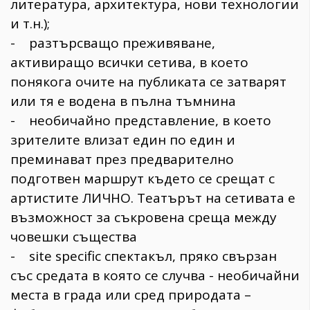
литература, архитектура, нови технологии
и т.н.);
- разтърсващо преживяване,
активиращо всички сетива, в което
понякога очите на публиката се затварят
или тя е водена в пълна тъмнина
- необичайно представление, в което
зрителите влизат един по един и
преминават през предварително
подготвен маршрут където се срещат с
артистите ЛИЧНО. Театърът на сетивата е
възможност за съкровена среща между
човешки същества
- site specific спектакъл, пряко свързан
със средата в която се случва - необичайни
места в града или сред природата –