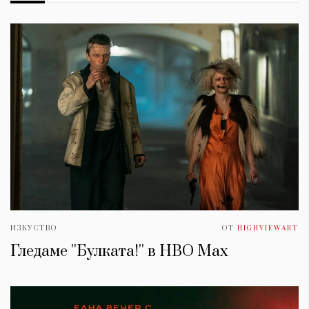
ИЗКУСТВО
ОТ
HIGHVIEWART
Гледаме ''Булката!'' в HBO Max