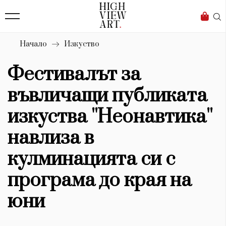
139
Бизнес
1633
Мода
Начало
Изкуство
16
Dialogue
Фестивалът за
Изкуство
въвличащи публиката
4340
изкуства ''Неонавтика''
Красота
навлиза в
777
кулминацията си с
Дизайн
програма до края на
1272
юни
1188
Книги