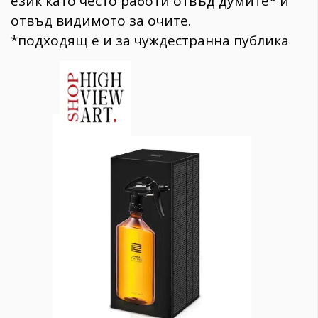
език като често работи отвъд думите* и
отвъд видимото за очите.
*подходящ е и за чуждестранна публика