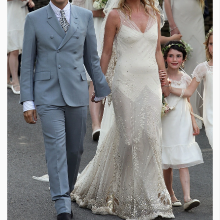
КАТЕГОРИИ
ЗА НАС
Wine&Dine
Условия за
Подкасти
ползване
Мода
За нас
Dialogue
Реклама
Изкуство
Политика за