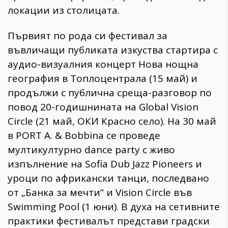
локации из столицата.
Първият по рода си фестивал за
въвличащи публиката изкуства стартира с
аудио-визуалния концерт Нова нощна
география в Топлоцентрала (15 май) и
продължи с публична среща-разговор по
повод 20-годишнината на Global Vision
Circle (21 май, ОКИ Красно село). На 30 май
в PORT A. & Bobbina се проведе
мултикултурно dance party с живо
изпълнение на Sofia Dub Jazz Pioneers и
уроци по африкански танци, последвано
от „Банка за мечти“ и Vision Circle във
Swimming Pool (1 юни). В духа на сетивните
практики фестивалът представи градски