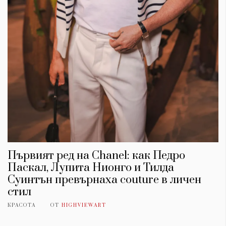
Първият ред на Chanel: как Педро
Паскал, Лупита Нионго и Тилда
Суинтън превърнаха couture в личен
стил
КРАСОТА
ОТ
HIGHVIEWART