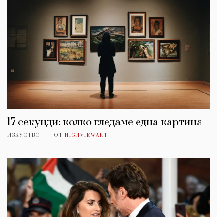
17 секунди: колко гледаме една картина
ИЗКУСТВО
ОТ
HIGHVIEWART
КАТЕГОРИИ
ЗА НАС
Wine&Dine
Условия за
Подкасти
ползване
Мода
За нас
Dialogue
Реклама
Изкуство
Политика за