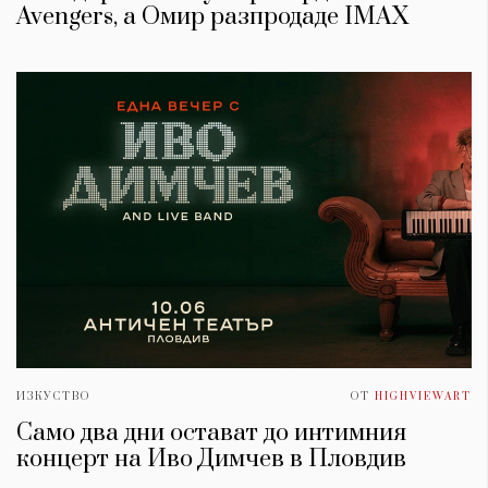
Avengers, а Омир разпродаде IMAX
ИЗКУСТВО
ОТ
HIGHVIEWART
Само два дни остават до интимния
концерт на Иво Димчев в Пловдив