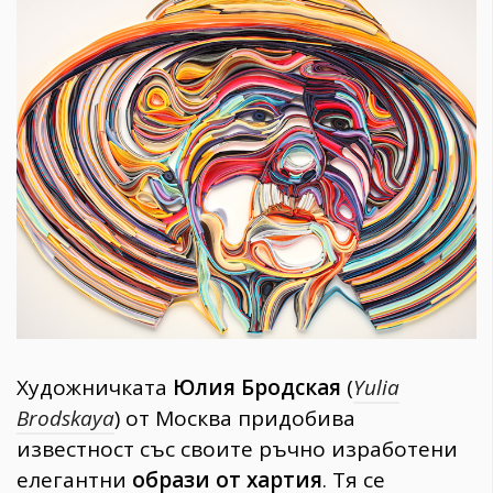
1970
30+
1710
Гурме
Пътувай
237
389
Здраве
Gentlemen
382
Wellness
Художничката
Юлия Бродская
(
Yulia
1817
Brodskaya
) от Москва придобива
известност със своите ръчно изработени
ПОСЛЕДВАЙТЕ
елегантни
образи от хартия
. Тя се
НИ