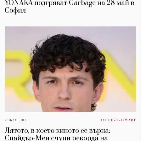
YONAKA подгряват Garbage на 28 май в
София
ИЗКУСТВО
ОТ
HIGHVIEWART
Лятото, в което киното се върна:
Спайдър-Мен счупи рекорда на