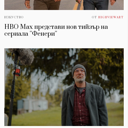
ИЗКУСТВО
ОТ
HIGHVIEWART
HBO Max представи нов тийзър на
сериала ''Фенери''