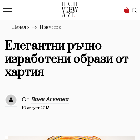
139
Бизнес
1633
Мода
Начало
Изкуство
16
Dialogue
Елегантни ръчно
Изкуство
изработени образи от
4340
хартия
Красота
777
От
Ваня Асенова
Дизайн
10 август 2015
1272
1188
Книги