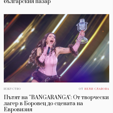
българския пазар
ИЗКУСТВО
ОТ
НЕЛИ СЛАВОВА
Пътят на ''BANGARANGA'': От творчески
лагер в Боровец до сцената на
Евровизия