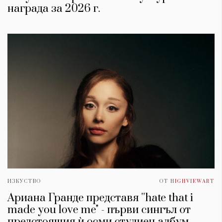
награда за 2026 г.
ИЗКУСТВО
ОТ
HIGHVIEWART
Ариана Гранде представя ''hate that i
made you love me" - първи сингъл от
предстоящия ѝ осми студиен албум