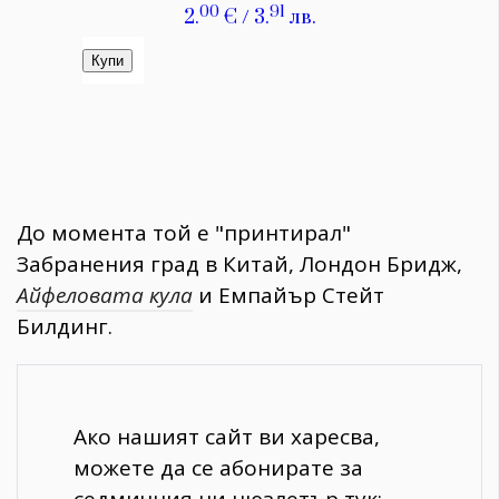
До момента той е "принтирал"
Забранения град в Китай, Лондон Бридж,
Айфеловата кула
и Емпайър Стейт
Билдинг.
Ако нашият сайт ви харесва,
можете да се абонирате за
седмичния ни нюзлетър тук: