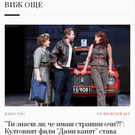
ВИЖ ОЩЕ
ИЗКУСТВО
ОТ
HIGHVIEWART
''Ти знаеш ли, че имаш страшни очи?!'':
Култовият филм ''Дами канят'' става