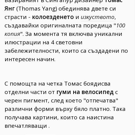
Базираният в Сингапур дизайнер
Томас
Янг
(Thomas Yang) обединява двете си
страсти -
колоезденето
и
изкуството
,
създавайки оригиналната поредица "
100
копия
". За момента тя включва уникални
илюстрации на 4 световни
забележителности, които са създадени по
интересен начин.
С помощта на четка Томас боядисва
отделни части от
гуми на велосипед
с
черен пигмент, след което "отпечатва"
различни форми върху бяло платно. Така
получава картини, които са наистина
впечатляващи .