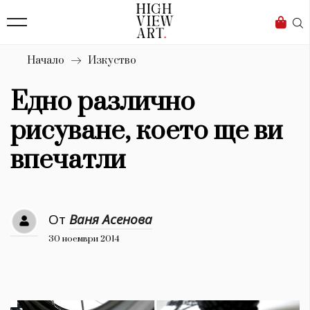
139
Бизнес
1633
Мода
Начало
Изкуство
16
Dialogue
Едно различно
Изкуство
рисуване, което ще ви
4340
впечатли
Красота
777
От
Ваня Асенова
Дизайн
30 ноември 2014
1272
1188
Книги