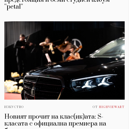
''petal''
ИЗКУСТВО
ОТ
HIGHVIEWART
Новият прочит на клас(ик)ата: S-
класата с официална премиера на