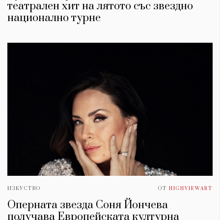
театрален хит на лятото със звездно
национално турне
ИЗКУСТВО
ОТ
HIGHVIEWART
Оперната звезда Соня Йончева
получава Европейската културна