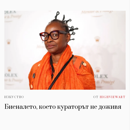
ИЗКУСТВО
ОТ
HIGHVIEWART
Биеналето, което кураторът не доживя