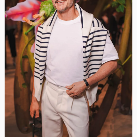
Красота
поверителност
Цветно
ModerenDom
Гурме
Пътувай
Wellness
СЛЕДВАЙТЕ НИ
Facebook
Instagram
Twitter
Pinterest
YouTube
Spotify
Soundcloud
Ако нашият сайт ви харесва, можете да се абонирате за
седмичния ни нюзлетър тук:
© 2026, HighViewArt | Всички права запазени