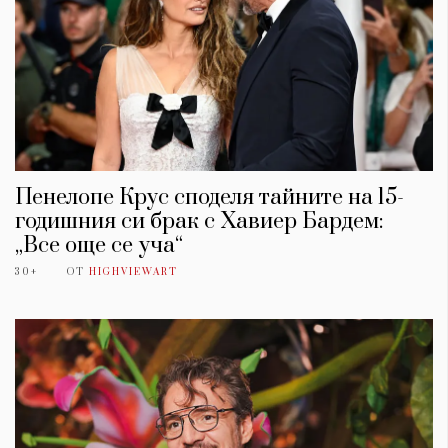
Пенелопе Крус споделя тайните на 15-
годишния си брак с Хавиер Бардем:
„Все още се уча“
30+
ОТ
HIGHVIEWART
КАТЕГОРИИ
ЗА НАС
Wine&Dine
Условия за
Подкасти
ползване
Мода
За нас
Dialogue
Реклама
Изкуство
Политика за