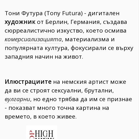
Тони Футура (Tony Futura) - дигитален
художник
от Берлин, Германия, създава
сюрреалистично изкуство, което осмива
комерсиализацията
, материализма и
популярната култура, фокусирали се върху
западния начин на живот.
Илюстрациите
на немския артист може
да ви се строят сексуални, брутални,
вулгарни
, но едно трябва да им се признае
- показват много точна картина на
времето, в което живее.