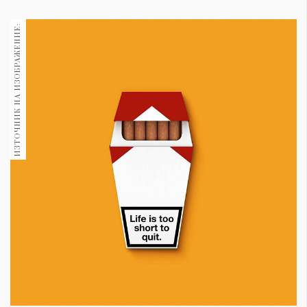
1970
30+
ИЗТОЧНИК НА ИЗОБРАЖЕНИЕ:
1710
Гурме
Пътувай
237
389
Здраве
Gentlemen
382
Wellness
1817
ПОСЛЕДВАЙТЕ
НИ