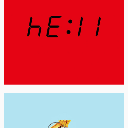
Красота
поверителност
Цветно
ModerenDom
Гурме
Пътувай
Wellness
СЛЕДВАЙТЕ НИ
Facebook
Instagram
Twitter
Pinterest
YouTube
Spotify
Soundcloud
Ако нашият сайт ви харесва, можете да се абонирате за
седмичния ни нюзлетър тук:
© 2026, HighViewArt | Всички права запазени