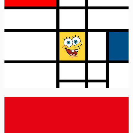
КАТЕГОРИИ
ЗА НАС
Wine&Dine
Условия за
Подкасти
ползване
Мода
За нас
Dialogue
Реклама
Изкуство
Политика за