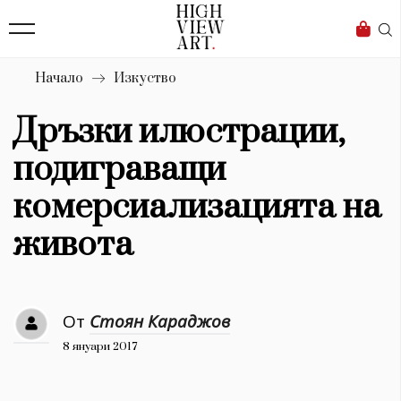
139
Бизнес
1633
Мода
Начало
Изкуство
16
Dialogue
Дръзки илюстрации,
Изкуство
подиграващи
4340
комерсиализацията на
Красота
живота
777
Дизайн
От
Стоян Караджов
1272
8 януари 2017
1188
Книги