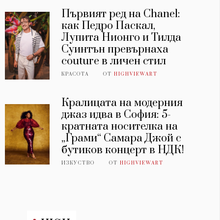
Първият ред на Chanel:
как Педро Паскал,
Лупита Нионго и Тилда
Суинтън превърнаха
couture в личен стил
КРАСОТА
ОТ
HIGHVIEWART
Кралицата на модерния
джаз идва в София: 5-
кратната носителка на
„Грами“ Самара Джой с
бутиков концерт в НДК!
ИЗКУСТВО
ОТ
HIGHVIEWART