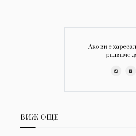
Ако ви е харесал
радваме д
ВИЖ ОЩЕ