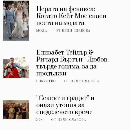
Перата на феникса:
Когато Кейт Мос спаси
поета на модата
МОДА
ОТ
НЕЛИ СЛАВОВА
Елизабет Тейлър &
Ричард Бъртън - Любов,
твърде голяма, за да
продължи
ИЗКУСТВО
ОТ
НЕЛИ СЛАВОВА
''Сексът и градът'' и
онази утопия за
споделеното време
30+
ОТ
НЕЛИ СЛАВОВА