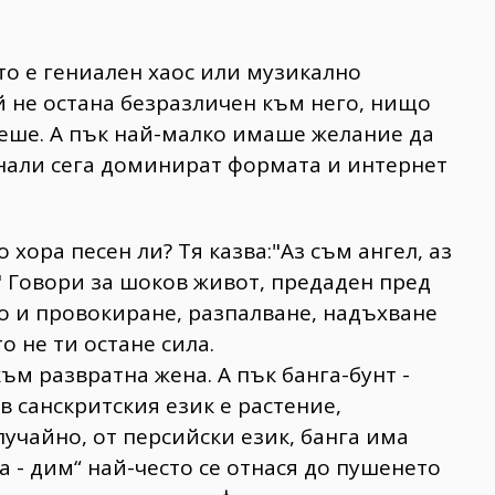
о е гениален хаос или музикално
й не остана безразличен към него, нищо
беше. А пък най-малко имаше желание да
а нали сега доминират формата и интернет
 хора песен ли? Тя казва:"Аз съм ангел, аз
" Говори за шоков живот, предаден пред
о и провокиране, разпалване, надъхване
о не ти остане сила.
към развратна жена. А пък банга-бунт -
в санскритския език е растение,
лучайно, от персийски език, банга има
а - дим“ най-често се отнася до пушенето