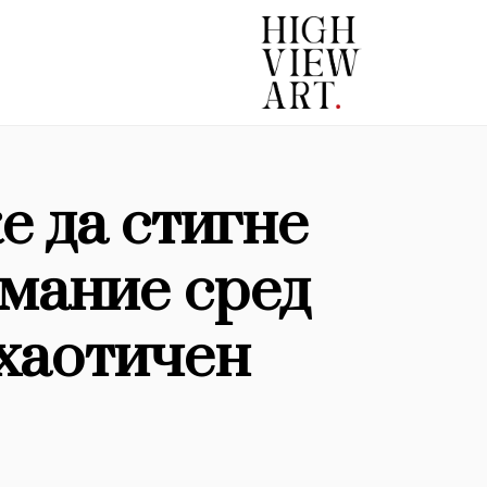
е да стигне
имание сред
хаотичен