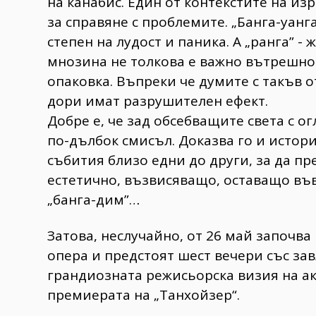
на канабис. Един от контекстите на из
за справяне с проблемите. „Банга-уанг
степен на лудост и паника. А „ранга” - 
мнозина не толкова е важно вътрешно
опаковка. Въпреки че думите с такъв 
дори имат разрушителен ефект.
Добре е, че зад обсебващите света с 
по-дълбок смисъл. Доказва го и истор
събития близо едни до други, за да пр
естетично, възвисяващо, оставащо във
„банга-дим”…
Затова, неслучайно, от 26 май започв
опера и предстоят шест вечери със за
грандиозната режисьорска визия на ак
премиерата на „Танхойзер“.