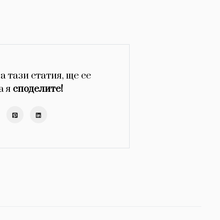
а тази статия, ще се
а я
споделите!