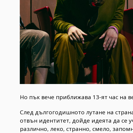
Но пък вече приближава 13-ят час на в
След дългогодишното лутане на стран
отвън идентитет, дойде идеята да се уч
различно, леко, странно, смело, запом