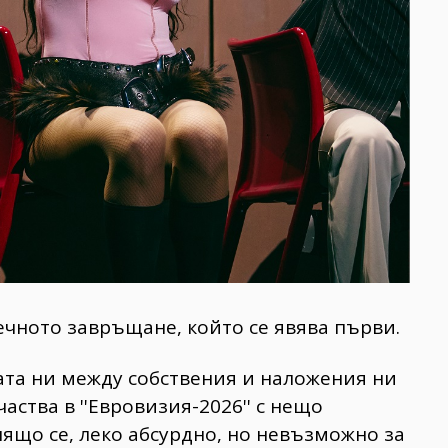
ечното завръщане, който се явява първи.
ата ни между собствения и наложения ни
аства в ''Евровизия-2026'' с нещо
нящо се, леко абсурдно, но невъзможно за