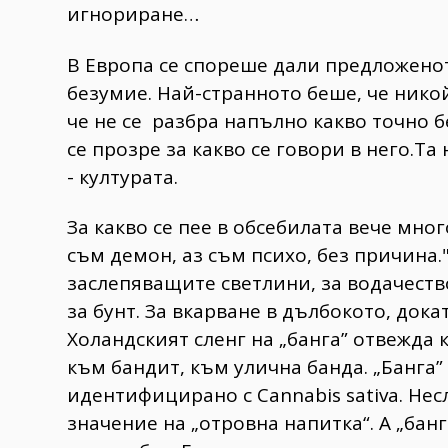
игнориране…
В Европа се спореше дали предложенот
безумие. Най-странното беше, че нико
че не се разбра напълно какво точно 
се прозре за какво се говори в него.Т
- културата.
За какво се пее в обсебилата вече много
съм демон, аз съм психо, без причина.
заслепяващите светлини, за водачеств
за бунт. За вкарване в дълбокото, докат
Холандският сленг на „банга” отвежда 
към бандит, към улична банда. „Банга” 
идентифицирано с Cannabis sativa. Нес
значение на „отровна напитка“. А „банг