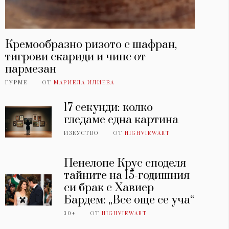
Кремообразно ризото с шафран,
тигрови скариди и чипс от
пармезан
ГУРМЕ
ОТ
МАРИЕЛА ИЛИЕВА
17 секунди: колко
гледаме една картина
ИЗКУСТВО
ОТ
HIGHVIEWART
Пенелопе Крус споделя
тайните на 15-годишния
си брак с Хавиер
Бардем: „Все още се уча“
30+
ОТ
HIGHVIEWART