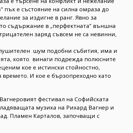
раза е търсене на конфликт и нежелание
а” пък е състояние на силна омраза до
желание за издигне в ранг. Явно за
то съдържание в „перфектната” външна
отрицателен заряд съвсем не са невинни,
оглушителен шум подобни събития, има и
ията, която винаги подрежда полюсните
еценим кое е истински стойностно,
 времето. И кое е бързопреходно като
а Вагнеровият фестивал на Софийската
владяващата музика на Рихард Вагнер и
ад. Пламен Карталов, започващи с