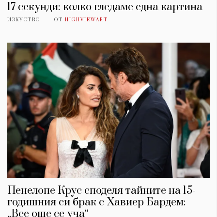
17 секунди: колко гледаме една картина
ИЗКУСТВО
ОТ
HIGHVIEWART
Пенелопе Крус споделя тайните на 15-
годишния си брак с Хавиер Бардем:
„Все още се уча“