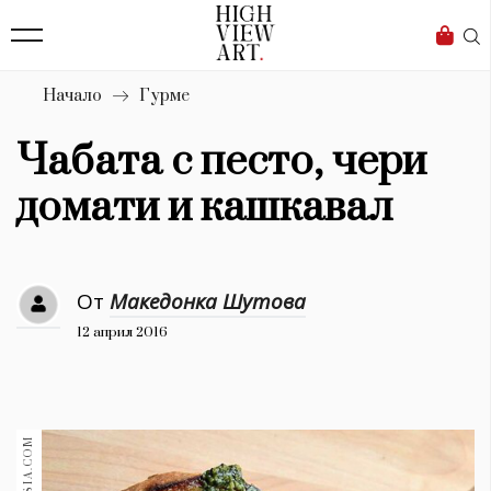
139
Бизнес
1633
Мода
Начало
Гурме
16
Dialogue
Чабата с песто, чери
Изкуство
домати и кашкавал
4340
Красота
От
Македонка Шутова
777
12 април 2016
Дизайн
1272
1188
Книги