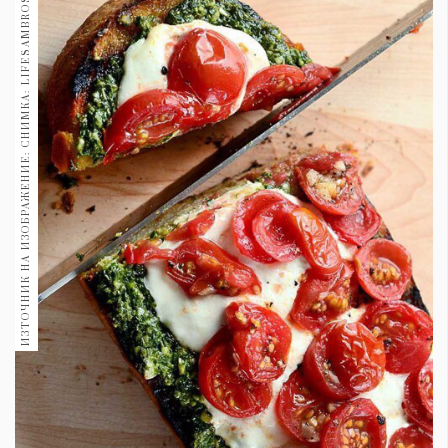
ИЗТОЧНИК НА ИЗОБРАЖЕНИЕ: СНИМКА: LIFESAMBROSIA.COM
1970
30+
1710
Гурме
Пътувай
237
389
Здраве
Gentlemen
382
Wellness
1817
ПОСЛЕДВАЙТЕ
НИ