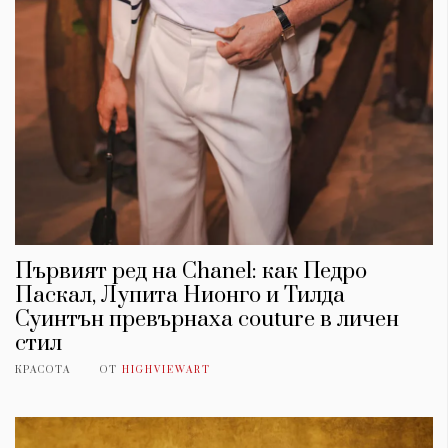
Първият ред на Chanel: как Педро
Паскал, Лупита Нионго и Тилда
Суинтън превърнаха couture в личен
стил
КРАСОТА
ОТ
HIGHVIEWART