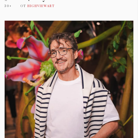
30+
ОТ
HIGHVIEWART