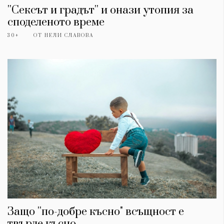
''Сексът и градът'' и онази утопия за
споделеното време
30+
ОТ
НЕЛИ СЛАВОВА
Защо ''по-добре късно" всъщност е
твърде късно