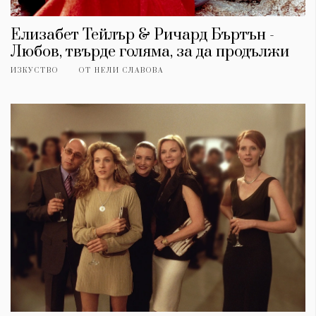
Елизабет Тейлър & Ричард Бъртън -
Любов, твърде голяма, за да продължи
ИЗКУСТВО
ОТ
НЕЛИ СЛАВОВА