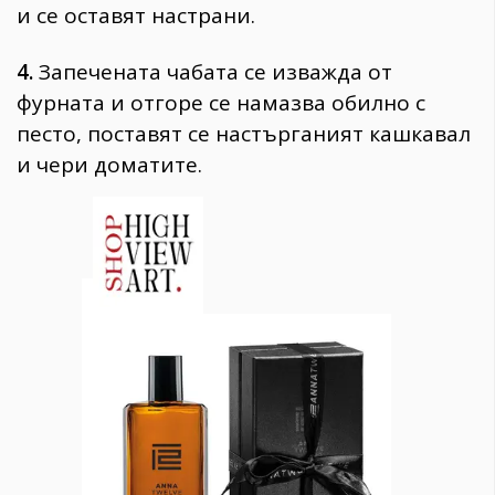
и се оставят настрани.
4.
Запечената чабата се изважда от
фурната и отгоре се намазва обилно с
песто, поставят се настърганият кашкавал
и чери доматите.