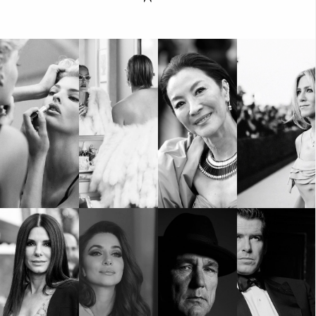
Красота
поверителност
Цветно
ModerenDom
Гурме
Пътувай
Wellness
СЛЕДВАЙТЕ НИ
Facebook
Instagram
Twitter
Pinterest
YouTube
Spotify
Soundcloud
Ако нашият сайт ви харесва, можете да се абонирате за
седмичния ни нюзлетър тук:
© 2026, HighViewArt | Всички права запазени