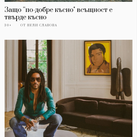
Защо ''по-добре късно" всъщност е
твърде късно
30+
ОТ
НЕЛИ СЛАВОВА