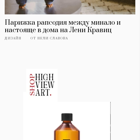
Парижка рапсодия между минало и
настояще в дома на Лени Кравиц
ДИЗАЙН
ОТ
НЕЛИ СЛАВОВА
КАТЕГОРИИ
ЗА НАС
Wine&Dine
Условия за
Подкасти
ползване
Мода
За нас
Dialogue
Реклама
Изкуство
Политика за