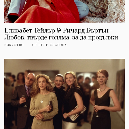
Елизабет Тейлър & Ричард Бъртън -
Любов, твърде голяма, за да продължи
ИЗКУСТВО
ОТ
НЕЛИ СЛАВОВА