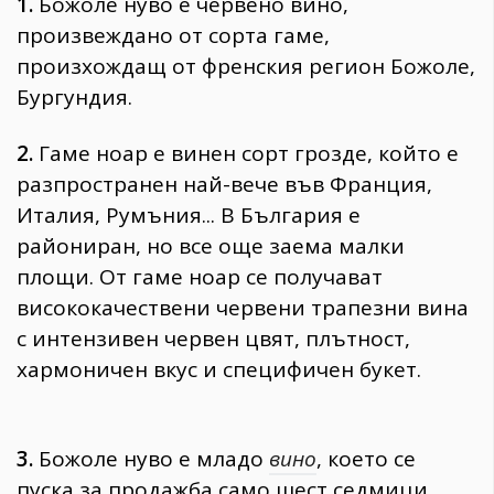
1.
Божоле нуво е червено вино,
произвеждано от сорта гаме,
произхождащ от френския регион Божоле,
Бургундия.
2.
Гаме ноар е винен сорт грозде, който е
разпространен най-вече във Франция,
Италия, Румъния... В България е
райониран, но все още заема малки
площи. От гаме ноар се получават
висококачествени червени трапезни вина
с интензивен червен цвят, плътност,
хармоничен вкус и специфичен букет.
3.
Божоле нуво е младо
вино
, което се
пуска за продажба само шест седмици