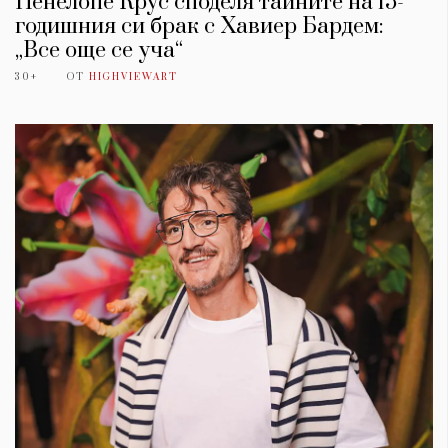
Пенелопе Крус споделя тайните на 15-
годишния си брак с Хавиер Бардем:
„Все още се уча“
30+
ОТ
HIGHVIEWART