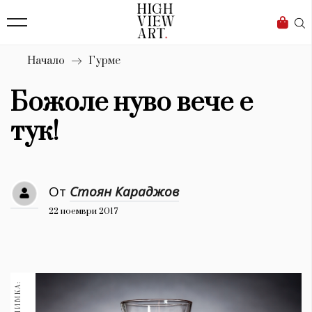
139
Бизнес
1633
Мода
Начало
Гурме
16
Dialogue
Божоле нуво вече е
Изкуство
тук!
4340
Красота
От
Стоян Караджов
777
22 ноември 2017
Дизайн
1272
1188
Книги