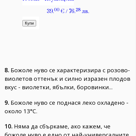
8.
Божоле нуво се характеризира с розово-
виолетов оттенък и силно изразен плодов
вкус - виолетки, ябълки, боровинки...
9.
Божоле нуво се поднася леко охладено -
около 13°C.
10.
Няма да сбъркаме, ако кажем, че
божоле нуво е едно от най-универсалните