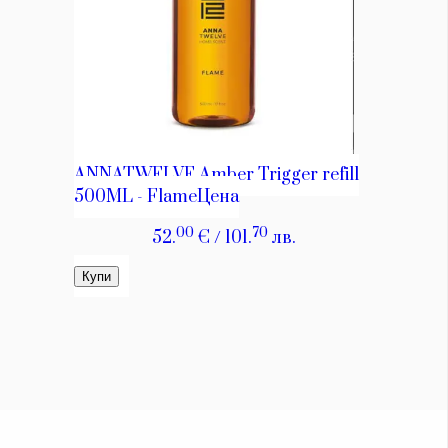
Красота
поверителност
Цветно
ModerenDom
Гурме
Пътувай
Wellness
СЛЕДВАЙТЕ НИ
Facebook
Instagram
Twitter
Pinterest
YouTube
Spotify
Soundcloud
Ако нашият сайт ви харесва, можете да се абонирате за
седмичния ни нюзлетър тук:
© 2026, HighViewArt | Всички права запазени