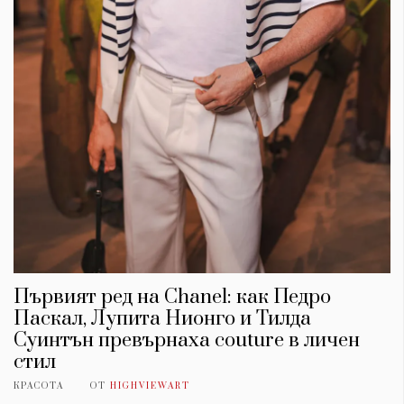
Първият ред на Chanel: как Педро
Паскал, Лупита Нионго и Тилда
Суинтън превърнаха couture в личен
стил
КРАСОТА
ОТ
HIGHVIEWART