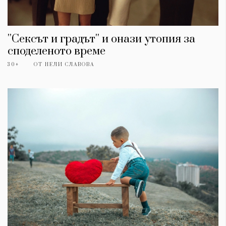
''Сексът и градът'' и онази утопия за
споделеното време
30+
ОТ
НЕЛИ СЛАВОВА