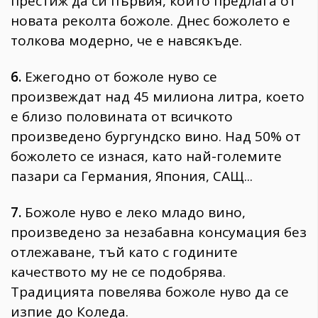
престиж да си първия, който предлага от
новата реколта божоле. Днес божолето е
толкова модерно, че е навсякъде.
6.
Ежегодно от божоле нуво се
произвеждат над 45 милиона литра, което
е близо половината от всичкото
произведено бургундско вино. Над 50% от
божолето се изнася, като най-големите
пазари са Германия, Япония, САЩ...
7.
Божоле нуво е леко младо вино,
произведено за незабавна консумация без
отлежаване, тъй като с годините
качеството му не се подобрява.
Традицията повелява божоле нуво да се
изпие до Коледа.