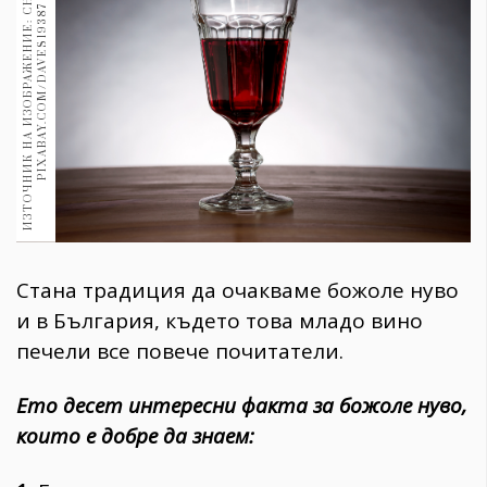
И
З
Т
О
Ч
Н
И
К
Н
А
И
З
О
Б
Р
А
Ж
Е
Н
И
Е
:
С
Н
И
М
К
А
:
P
I
X
A
B
A
Y
.
C
O
M
/
D
A
V
E
S
1
9
3
8
1970
7
30+
1710
Гурме
Пътувай
237
389
Здраве
Gentlemen
Стана традиция да очакваме божоле нуво
382
и в България, където това младо вино
печели все повече почитатели.
Wellness
1817
Ето десет интересни факта за божоле нуво,
които е добре да знаем:
ПОСЛЕДВАЙТЕ
НИ