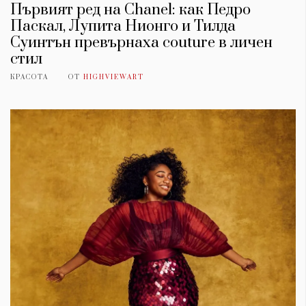
Първият ред на Chanel: как Педро
Паскал, Лупита Нионго и Тилда
Суинтън превърнаха couture в личен
стил
КРАСОТА
ОТ
HIGHVIEWART