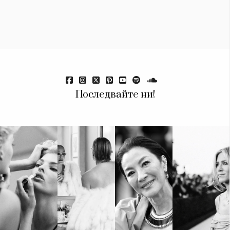
Последвайте ни!
КАТЕГОРИИ
ЗА НАС
Wine&Dine
Условия за
Подкасти
ползване
Мода
За нас
Dialogue
Реклама
Изкуство
Политика за