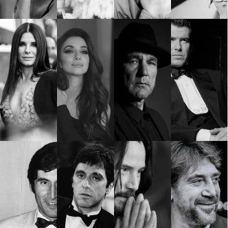
Красота
поверителност
Цветно
ModerenDom
Гурме
Пътувай
Wellness
СЛЕДВАЙТЕ НИ
Facebook
Instagram
Twitter
Pinterest
YouTube
Spotify
Soundcloud
Ако нашият сайт ви харесва, можете да се абонирате за
седмичния ни нюзлетър тук:
© 2026, HighViewArt | Всички права запазени