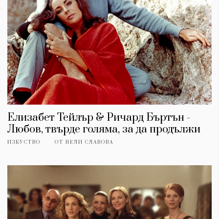
Елизабет Тейлър & Ричард Бъртън -
Любов, твърде голяма, за да продължи
ИЗКУСТВО
ОТ
НЕЛИ СЛАВОВА