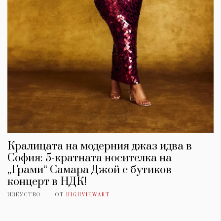
Кралицата на модерния джаз идва в
София: 5-кратната носителка на
„Грами“ Самара Джой с бутиков
концерт в НДК!
ИЗКУСТВО
ОТ
HIGHVIEWART