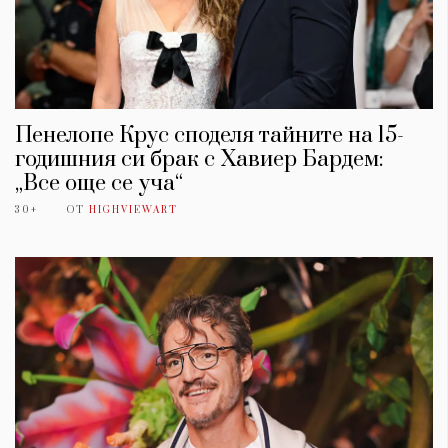
Пенелопе Крус споделя тайните на 15-
годишния си брак с Хавиер Бардем:
„Все още се уча“
30+
ОТ
HIGHVIEWART