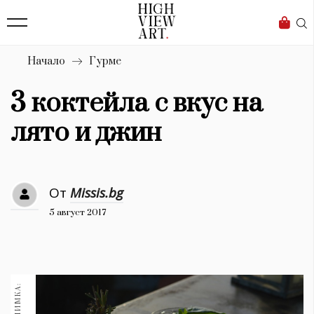
139
Бизнес
1633
Мода
Начало
Гурме
16
Dialogue
3 коктейла с вкус на
Изкуство
лято и джин
4339
Красота
От
Missis.bg
777
5 август 2017
Дизайн
1272
1188
Книги