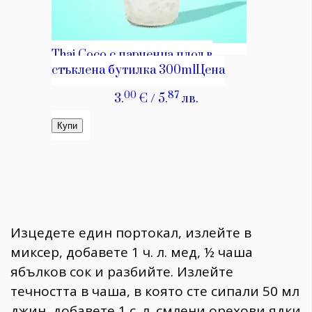
Изцедете един портокал, излейте в
миксер, добавете 1 ч. л. мед, ½ чаша
ябълков сок и разбийте. Излейте
течността в чаша, в която сте сипали 50 мл
джин, добавете 1 с. л. смлени орехови ядки