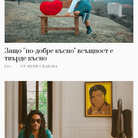
Защо ''по-добре късно" всъщност е
твърде късно
30+
ОТ
НЕЛИ СЛАВОВА