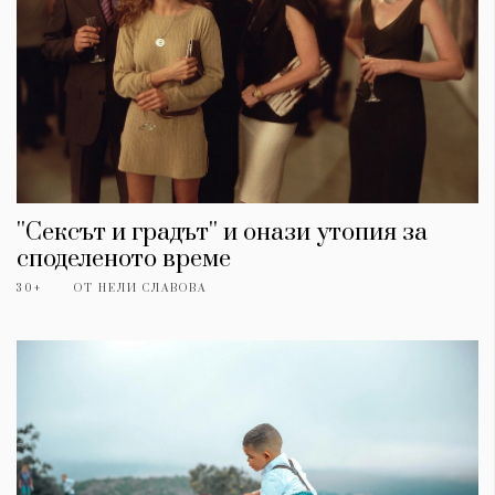
''Сексът и градът'' и онази утопия за
споделеното време
30+
ОТ
НЕЛИ СЛАВОВА