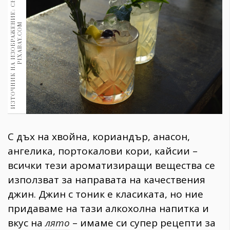
И
З
Т
О
Ч
Н
И
К
Н
А
И
З
О
Б
Р
А
Ж
Е
Н
И
Е
:
С
Н
И
М
К
А
:
P
I
X
A
B
A
Y
.
C
O
1970
30+
M
1709
Гурме
Пътувай
237
389
Здраве
Gentlemen
С дъх на хвойна, кориандър, анасон,
382
ангелика, портокалови кори, кайсии –
всички тези ароматизиращи вещества се
Wellness
използват за направата на качествения
1816
джин. Джин с тоник е класиката, но ние
придаваме на тази алкохолна напитка и
ПОСЛЕДВАЙТЕ
вкус на
лято
– имаме си супер рецепти за
НИ