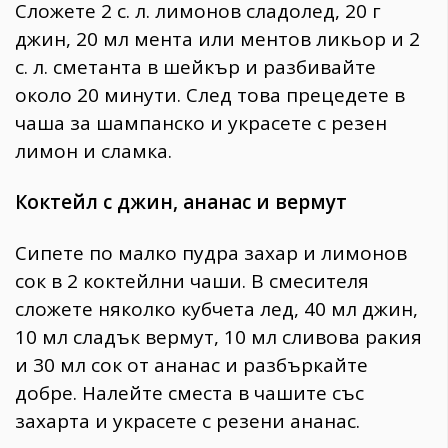
Сложете 2 с. л. лимонов сладолед, 20 г
джин, 20 мл мента или ментов ликьор и 2
с. л. сметанта в шейкър и разбивайте
около 20 минути. След това прецедете в
чаша за шампанско и украсете с резен
лимон и сламка.
Коктейл с джин, ананас и вермут
Сипете по малко пудра захар и лимонов
сок в 2 коктейлни чаши. В смесителя
сложете няколко кубчета лед, 40 мл джин,
10 мл сладък вермут, 10 мл сливова ракия
и 30 мл сок от ананас и разбъркайте
добре. Налейте сместа в чашите със
захарта и украсете с резени ананас.