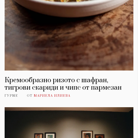
Кремообразно ризото с шафран,
тигрови скариди и чипс от пармезан
ГУРМЕ
ОТ
МАРИЕЛА ИЛИЕВА