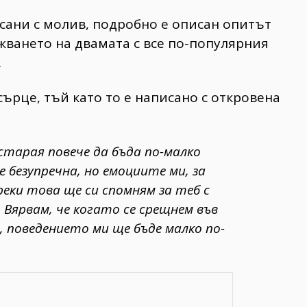
исани с молив, подробно е описан опитът
жването на двамата с все по-популярния
.
ърце, тъй като то е написано с откровена
остарая повече да бъда по-малко
безупречна, но емоциите ми, за
реки това ще си спомням за теб с
 Вярвам, че когато се срещнем във
, поведението ми ще бъде малко по-