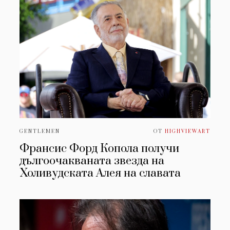
GENTLEMEN
ОТ
HIGHVIEWART
Франсис Форд Копола получи
дългоочакваната звезда на
Холивудската Алея на славата