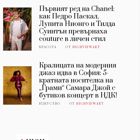
Първият ред на Chanel:
как Педро Паскал,
Лупита Нионго и Тилда
Суинтън превърнаха
couture в личен стил
КРАСОТА
ОТ
HIGHVIEWART
Кралицата на модерния
джаз идва в София: 5-
кратната носителка на
„Грами“ Самара Джой с
бутиков концерт в НДК!
ИЗКУСТВО
ОТ
HIGHVIEWART