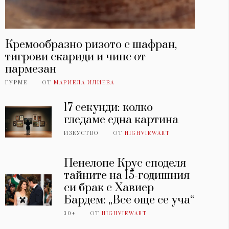
Кремообразно ризото с шафран,
тигрови скариди и чипс от
пармезан
ГУРМЕ
ОТ
МАРИЕЛА ИЛИЕВА
17 секунди: колко
гледаме една картина
ИЗКУСТВО
ОТ
HIGHVIEWART
Пенелопе Крус споделя
тайните на 15-годишния
си брак с Хавиер
Бардем: „Все още се уча“
30+
ОТ
HIGHVIEWART