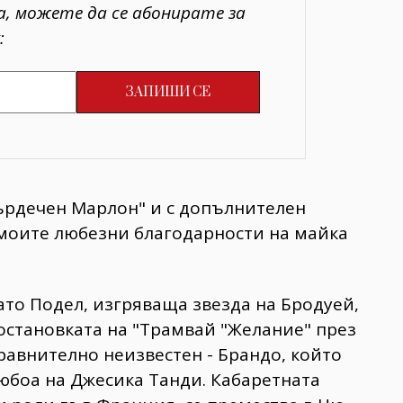
а, можете да се абонирате за
:
сърдечен Марлон" и с допълнителен
 моите любезни благодарности на майка
ато Подел, изгряваща звезда на Бродуей,
постановката на "Трамвай "Желание" през
 сравнително неизвестен - Брандо, който
юбоа на Джесика Танди. Кабаретната