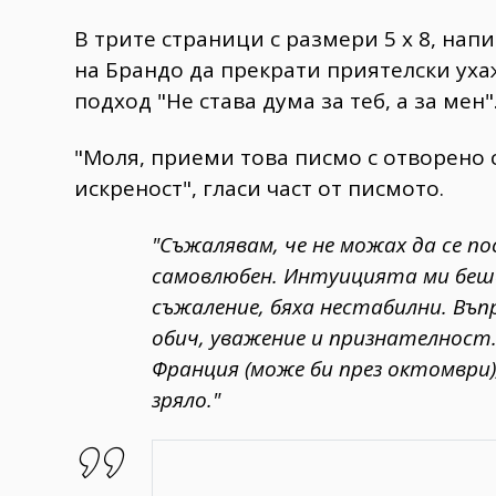
В трите страници с размери 5 x 8, нап
на Брандо да прекрати приятелски уха
подход "Не става дума за теб, а за мен"
"Моля, приеми това писмо с отворено с
искреност", гласи част от писмото.
"Съжалявам, че не можах да се п
самовлюбен. Интуицията ми беше 
съжаление, бяха нестабилни. Въп
обич, уважение и признателност.
Франция (може би през октомври)
зряло."