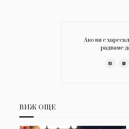
Ако ви е харесал
радваме д
ВИЖ ОЩЕ