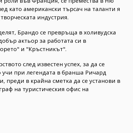
и роли във Франция, се премества в Ню
лед като американски търсач на таланти я
 творческата индустрия.
делят, Брандо се превръща в холивудска
добър актьор за работата си в
орето" и "Кръстникът".
твото след известен успех, за да се
 учи при легендата в бранша Ричард
и, преди в крайна сметка да се установи в
граф на туристическия офис на