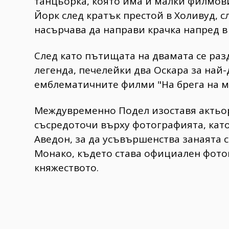
танцьорка, която има и малки филмов
Йорк след кратък престой в Холивуд, с
насърчава да направи крачка напред в
След като пътищата на двамата се раз
легенда, печелейки два Оскара за най-
емблематичните филми "На брега на м
Междувременно Подел изоставя актьорс
съсредоточи върху фотографията, като
Аведон, за да усъвършенства занаята с
Монако, където става официален фото
княжеството.