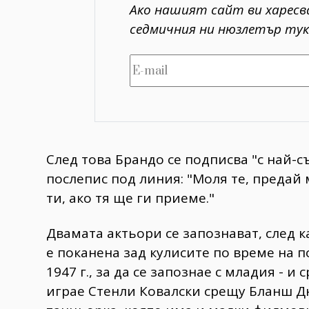
Ако нашият сайт ви харесв
седмичния ни нюзлетър тук
След това Брандо се подписва "с най-
послепис под линия: "Моля те, предай
ти, ако тя ще ги приеме."
Двамата актьори се запознават, след к
е поканена зад кулисите по време на 
1947 г., за да се запознае с младия - и
играе Стенли Ковалски срещу Бланш Д