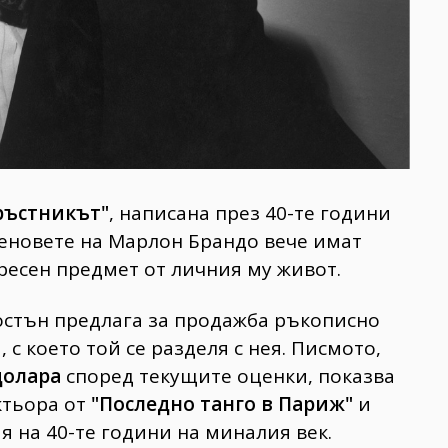
ръстникът"
, написана през 40-те години
 Феновете на Марлон Брандо вече имат
ресен предмет от личния му живот.
Бостън предлага за продажба ръкописно
с което той се разделя с нея. Писмото,
долара
според текущите оценки, показва
ктьора от
"Последно танго в Париж"
и
я на 40-те години на миналия век.