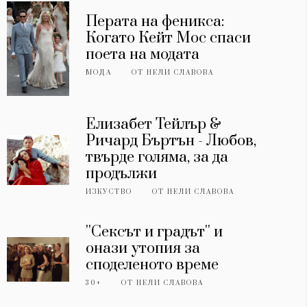
Перата на феникса:
Когато Кейт Мос спаси
поета на модата
МОДА
ОТ
НЕЛИ СЛАВОВА
Елизабет Тейлър &
Ричард Бъртън - Любов,
твърде голяма, за да
продължи
ИЗКУСТВО
ОТ
НЕЛИ СЛАВОВА
''Сексът и градът'' и
онази утопия за
споделеното време
30+
ОТ
НЕЛИ СЛАВОВА