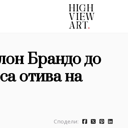
лон Брандо до
са отива на
Сподели: