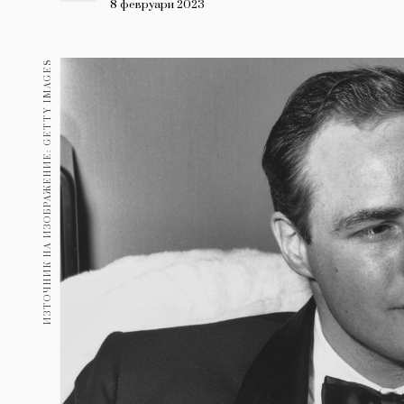
Гурме
8 февруари 2023
237
Пътувай
ИЗТОЧНИК НА ИЗОБРАЖЕНИЕ: GETTY IMAGES
389
Здраве
Gentlemen
382
1817
Wellness
ПОСЛЕДВАЙТЕ
НИ