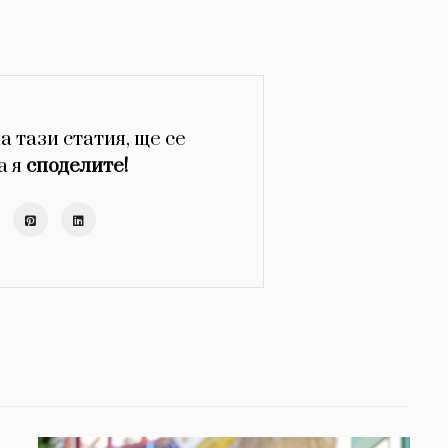
а тази статия, ще се
а я
споделите!