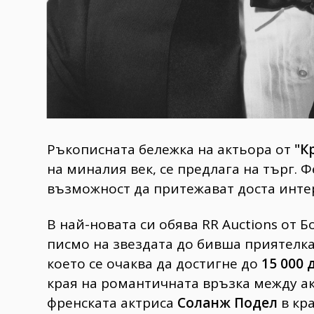
Ръкописната бележка на актьора от
"К
на миналия век, се предлага на търг.
възможност да притежават доста инте
В най-новата си обява RR Auctions от 
писмо на звездата до бивша приятелка, 
което се очаква да достигне до
15 000 
края на романтичната връзка между а
френската актриса
Соланж Подел
в кра