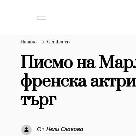
139
Бизнес
1633
Мода
16
Dialogue
Начало
Gentlemen
Изкуство
Писмо на Мар
4340
френска актри
777
Красота
1272
Дизайн
търг
1188
Книги
1970
30+
От
Нели Славова
1710