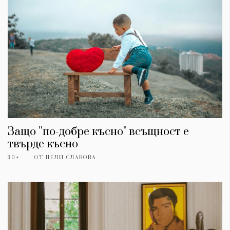
Защо ''по-добре късно" всъщност е
твърде късно
30+
ОТ
НЕЛИ СЛАВОВА