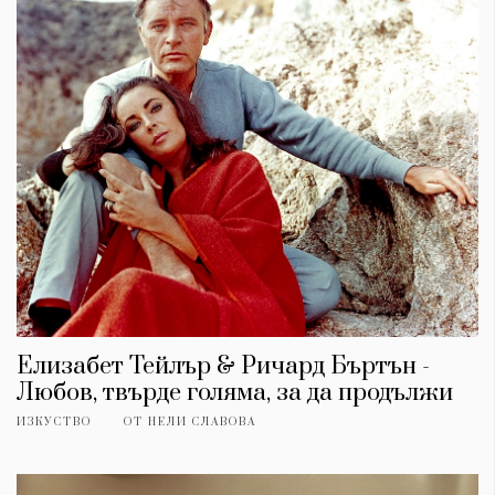
Елизабет Тейлър & Ричард Бъртън -
Любов, твърде голяма, за да продължи
ИЗКУСТВО
ОТ
НЕЛИ СЛАВОВА