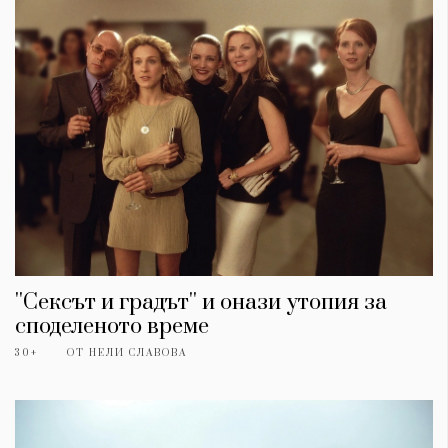
''Сексът и градът'' и онази утопия за
споделеното време
30+
ОТ
НЕЛИ СЛАВОВА