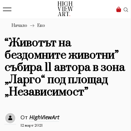
139
Бизнес
1633
Мода
Начало
Еко
16
Dialogue
“Животът на
Изкуство
бездомните животни”
4339
събира 11 автора в зона
Красота
„Ларго“ под площад
777
„Независимост”
Дизайн
1272
От
HighViewArt
1188
Книги
12 март 2021