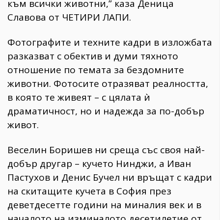
към всички животни,” каза Деница
Славова от ЧЕТИРИ ЛАПИ.
Фотографите и техните кадри в изложбата
разказват с обектив и думи тяхното
отношение по темата за бездомните
животни. Фотосите отразяват реалността,
в която те живеят – с цялата ѝ
драматичност, но и надежда за по-добър
живот.
Веселин Боришев ни среща със своя най-
добър другар – кучето Нинджи, а Иван
Пастухов и Денис Бучел ни връщат с кадри
на скитащите кучета в София през
деветдесетте години на миналия век и в
началото на изминалото десетилетие от