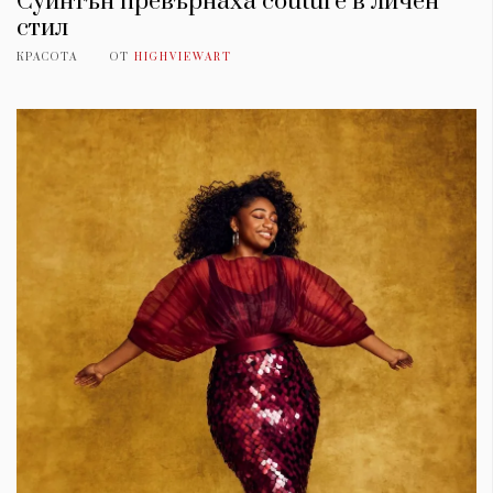
Суинтън превърнаха couture в личен
стил
КРАСОТА
ОТ
HIGHVIEWART