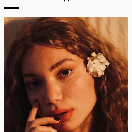
Красота
поверителност
Цветно
ModerenDom
Гурме
Пътувай
Wellness
СЛЕДВАЙТЕ НИ
Facebook
Instagram
Twitter
Pinterest
YouTube
Spotify
Soundcloud
Ако нашият сайт ви харесва, можете да се абонирате за
седмичния ни нюзлетър тук:
© 2026, HighViewArt | Всички права запазени