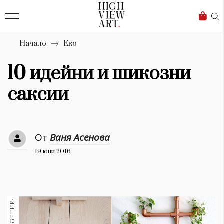
139
Бизнес
1633
Мода
Начало
Еко
16
Dialogue
10 идейни и шикозни
Изкуство
саксии
4340
Красота
От
Ваня Асенова
777
19 юни 2016
Дизайн
1272
1188
Книги