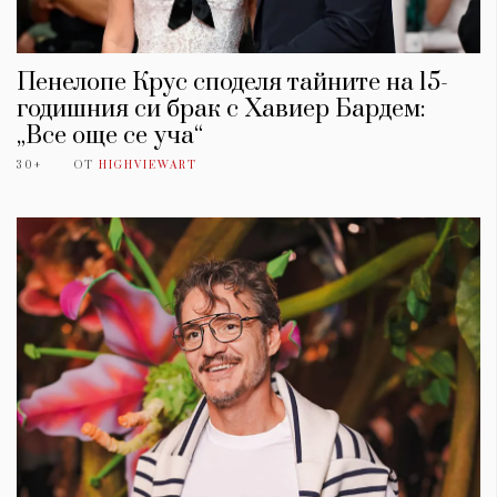
Пенелопе Крус споделя тайните на 15-
годишния си брак с Хавиер Бардем:
„Все още се уча“
30+
ОТ
HIGHVIEWART