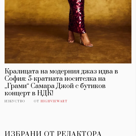
Кралицата на модерния джаз идва в
София: 5-кратната носителка на
„Грами“ Самара Джой с бутиков
концерт в НДК!
КАТЕГОРИИ
ЗА НАС
ИЗКУСТВО
ОТ
HIGHVIEWART
Wine&Dine
Условия за
Подкасти
ползване
Мода
За нас
Dialogue
Реклама
Изкуство
Политика за
ИЗБРАНИ ОТ РЕДАКТОРА