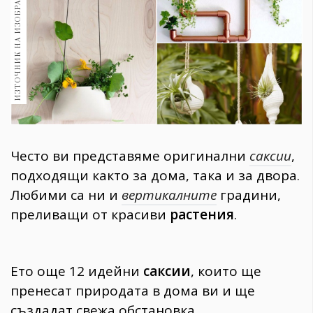
ИЗТОЧНИК НА ИЗОБРАЖЕНИЕ:
1970
30+
1710
Гурме
Пътувай
237
389
Здраве
Често ви представяме оригинални
саксии
,
Gentlemen
подходящи както за дома, така и за двора.
382
Любими са ни и
вертикалните
градини,
преливащи от красиви
растения
.
Wellness
1817
Ето още 12 идейни
саксии
, които ще
пренесат природата в дома ви и ще
ПОСЛЕДВАЙТЕ
НИ
създадат свежа обстановка.