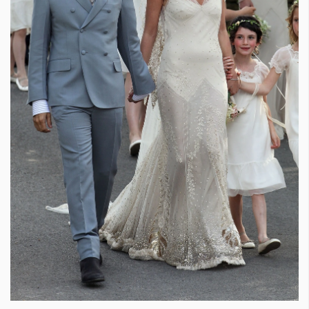
КАТЕГОРИИ
ЗА НАС
Wine&Dine
Условия за
Подкасти
ползване
Мода
За нас
Dialogue
Реклама
Изкуство
Политика за