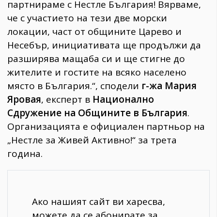
партнираме с Нестле България! Вярваме,
че с участието на тези две морски
локации, част от общините Царево и
Несебър, инициативата ще продължи да
разширява мащаба си и ще стигне до
жителите и гостите на всяко населено
място в България.“, сподели
г-жа Мария
Яровая
, експерт в
Национално
Сдружение на Общините в България
.
Организацията е официален партньор на
„Нестле за Живей Активно!“ за трета
година.
Ако нашият сайт ви харесва,
можете да се абонирате за