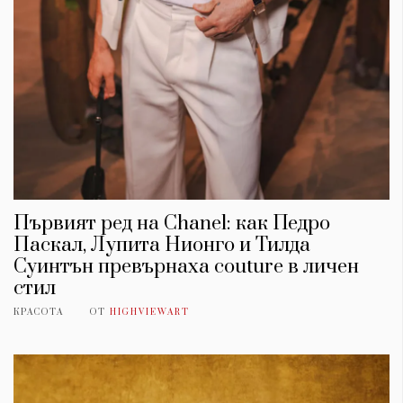
Първият ред на Chanel: как Педро
Паскал, Лупита Нионго и Тилда
Суинтън превърнаха couture в личен
стил
КРАСОТА
ОТ
HIGHVIEWART