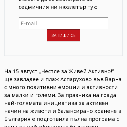
седмичния ни нюзлетър тук:
На 15 август „Нестле за Живей Активно!“
ще завладее и плаж Аспарухово във Варна
с много позитивни емоции и активности
за малки и големи. За празника на града
най-голямата инициатива за активен
начин на животи и балансирано хранене в
България е подготвила пълна програма с
едни от най-обичаните български