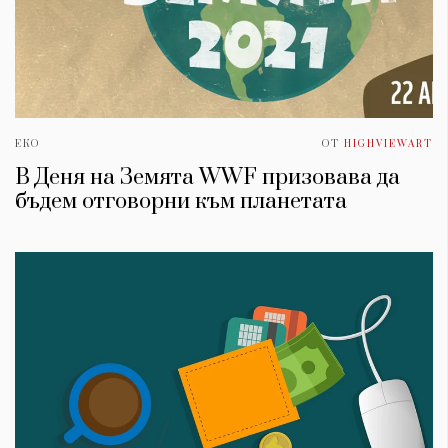
ЕКО
ОТ
HIGHVIEWART
В Деня на Земята WWF призовава да
бъдем отговорни към планетата