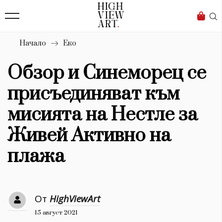
139
Бизнес
1633
Мода
Начало
Еко
16
Dialogue
Обзор и Синеморец се
Изкуство
присъединяват към
4339
мисията на Нестле за
Красота
Живей Активно на
777
плажа
Дизайн
1272
От
HighViewArt
1188
Книги
15 август 2021