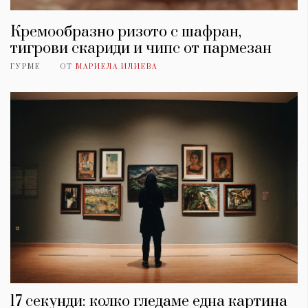
Кремообразно ризото с шафран,
тигрови скариди и чипс от пармезан
ГУРМЕ
ОТ
МАРИЕЛА ИЛИЕВА
17 секунди: колко гледаме една картина