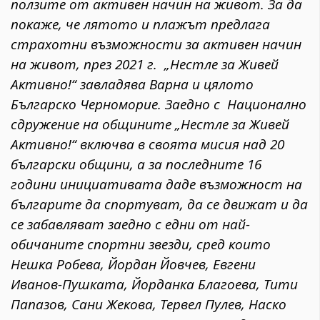
ползите от активен начин на живот. За да
покаже, че лятото и плажът предлага
страхотни възможности за активен начин
на живот, през 2021 г. „Нестле за Живей
Активно!“ завладява Варна и цялото
Българско Черноморие. Заедно с Национално
сдружение на общините „Нестле за Живей
Активно!“ включва в своята мисия над 20
български общини, а за
последните 1
6
години инициативата даде възможност на
българите да спортуват, да се движат и да
се забавляват заедно с едни от най-
обичаните спортни звезди, сред които
Нешка Робева, Йордан Йовчев, Евгени
Иванов-Пушката, Йорданка Благоева, Тити
Папазов, Сани Жекова, Тервел Пулев, Наско