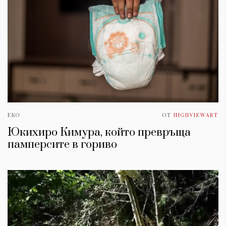
ЕКО
ОТ
HIGHVIEWART
Юкихиро Кимура, който превръща
памперсите в гориво