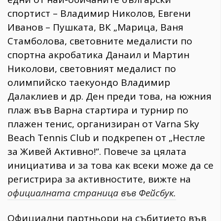
спортист – Владимир Николов, Евгени
Иванов – Пушката, ВК „Марица, Ваня
Стамболова, световните медалисти по
спортна акробатика Данаил и Мартин
Николови, световният медалист по
олимпийско таекуондо Владимир
Далаклиев и др. Ден преди това, на южния
плаж във Варна стартира и турнир по
плажен тенис, организиран от Varna Sky
Beach Tennis Club и подкрепен от „Нестле
за Живей Активно!“. Повече за цялата
инициатива и за това как всеки може да се
регистрира за активностите, вижте на
официалната страница във Фейсбук.
Официални партньори на събитието във