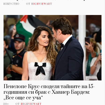
ИЗКУСТВО
ОТ
HIGHVIEWART
Пенелопе Крус споделя тайните на 15-
годишния си брак с Хавиер Бардем:
„Все още се уча“
30+
ОТ
HIGHVIEWART