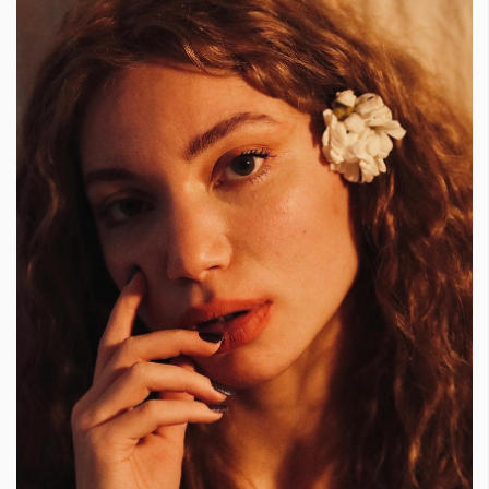
Красота
поверителност
Цветно
ModerenDom
Гурме
Пътувай
Wellness
СЛЕДВАЙТЕ НИ
Facebook
Instagram
Twitter
Pinterest
YouTube
Spotify
Soundcloud
Ако нашият сайт ви харесва, можете да се абонирате за
седмичния ни нюзлетър тук:
© 2026, HighViewArt | Всички права запазени