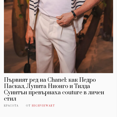
Първият ред на Chanel: как Педро
Паскал, Лупита Нионго и Тилда
Суинтън превърнаха couture в личен
стил
КРАСОТА
ОТ
HIGHVIEWART