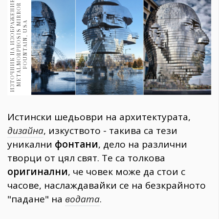
И
З
Т
О
Ч
Н
И
К
Н
А
И
З
О
Б
Р
А
Ж
Е
Н
Е
:
M
E
T
A
L
M
O
R
P
H
O
S
I
S
I
R
R
O
F
O
U
N
T
A
I
N
,
U
S
1970
И
R
30+
M
A
1710
Гурме
Пътувай
237
389
Здраве
Истински шедьоври на архитектурата,
Gentlemen
дизайна
, изкуството - такива са тези
382
уникални
фонтани
, дело на различни
творци от цял свят. Те са толкова
Wellness
оригинални
, че човек може да стои с
1817
часове, наслаждавайки се на безкрайното
"падане" на
водата
.
ПОСЛЕДВАЙТЕ
НИ