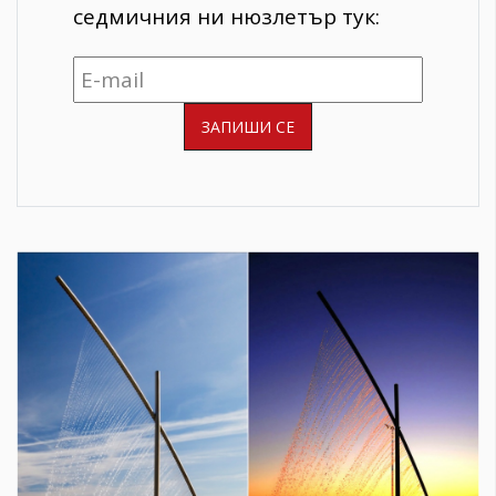
седмичния ни нюзлетър тук: