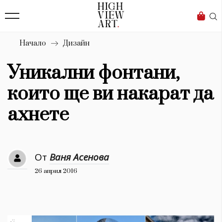
139
Бизнес
1633
Мода
Начало
Дизайн
16
Dialogue
Уникални фонтани,
Изкуство
които ще ви накарат да
4340
ахнете
Красота
777
От
Ваня Асенова
Дизайн
26 април 2016
1272
1188
Книги