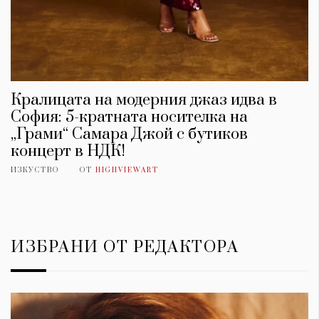
Кралицата на модерния джаз идва в
София: 5-кратната носителка на
„Грами“ Самара Джой с бутиков
концерт в НДК!
ИЗКУСТВО
ОТ
HIGHVIEWART
КАТЕГОРИИ
ЗА НАС
ИЗБРАНИ ОТ РЕДАКТОРА
Wine&Dine
Условия за
Подкасти
ползване
Мода
За нас
Dialogue
Реклама
Изкуство
Политика за