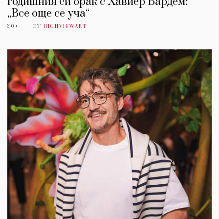
годишния си брак с Хавиер Бардем:
„Все още се уча“
30+
ОТ
HIGHVIEWART