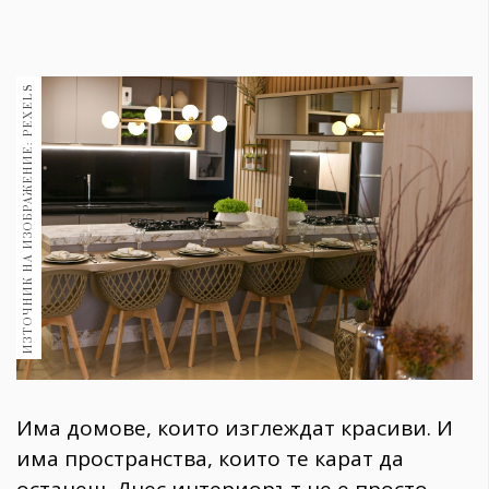
1970
30+
1710
Гурме
ИЗТОЧНИК НА ИЗОБРАЖЕНИЕ: PEXELS
Пътувай
237
389
Здраве
Gentlemen
382
Wellness
1817
Има домове, които изглеждат красиви. И
има пространства, които те карат да
ПОСЛЕДВАЙТЕ
НИ