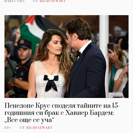
ИЗКУСТВО
ОТ
HIGHVIEWART
Пенелопе Крус споделя тайните на 15-
годишния си брак с Хавиер Бардем:
„Все още се уча“
30+
ОТ
HIGHVIEWART