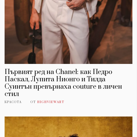
Първият ред на Chanel: как Педро
Паскал, Лупита Нионго и Тилда
Суинтън превърнаха couture в личен
стил
КРАСОТА
ОТ
HIGHVIEWART