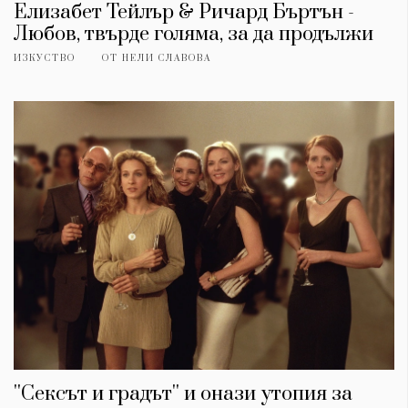
Елизабет Тейлър & Ричард Бъртън -
Любов, твърде голяма, за да продължи
ИЗКУСТВО
ОТ
НЕЛИ СЛАВОВА
''Сексът и градът'' и онази утопия за