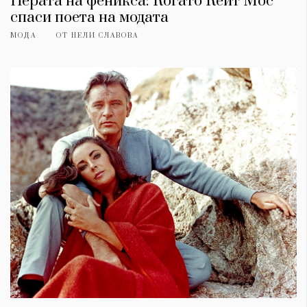
Перата на феникса: Когато Кейт Мос
спаси поета на модата
МОДА
ОТ
НЕЛИ СЛАВОВА