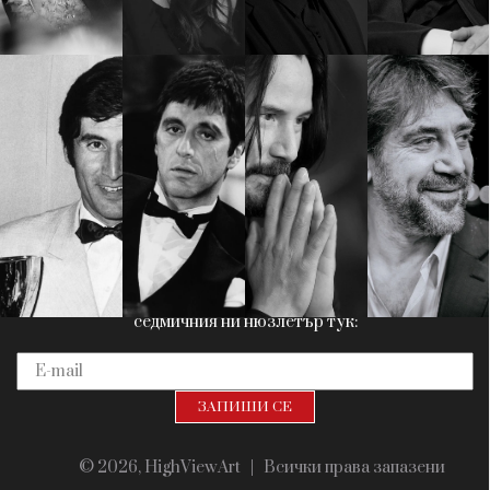
Красота
поверителност
Цветно
ModerenDom
Гурме
Пътувай
Wellness
СЛЕДВАЙТЕ НИ
Facebook
Instagram
Twitter
Pinterest
YouTube
Spotify
Soundcloud
Ако нашият сайт ви харесва, можете да се абонирате за
седмичния ни нюзлетър тук:
© 2026, HighViewArt | Всички права запазени