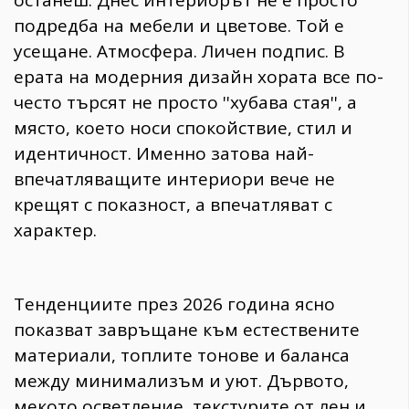
останеш. Днес интериорът не е просто
подредба на мебели и цветове. Той е
усещане. Атмосфера. Личен подпис. В
ерата на модерния дизайн хората все по-
често търсят не просто ''хубава стая'', а
място, което носи спокойствие, стил и
идентичност. Именно затова най-
впечатляващите интериори вече не
крещят с показност, а впечатляват с
характер.
Тенденциите през 2026 година ясно
показват завръщане към естествените
материали, топлите тонове и баланса
между минимализъм и уют. Дървото,
мекото осветление, текстурите от лен и