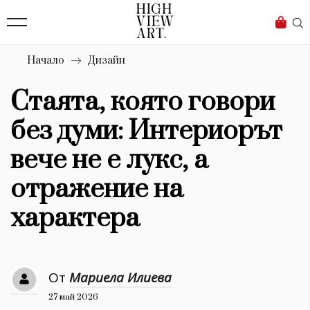
139
Бизнес
1633
Мода
Начало
Дизайн
16
Dialogue
Стаята, която говори
Изкуство
без думи: Интериорът
4340
вече не е лукс, а
Красота
отражение на
777
характера
Дизайн
1272
От
Мариела Илиева
1188
Книги
27 май 2026