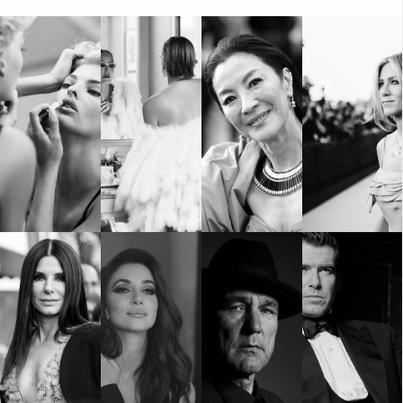
КАТЕГОРИИ
ЗА НАС
Wine&Dine
Условия за
Подкасти
ползване
Мода
За нас
Dialogue
Реклама
Изкуство
Политика за