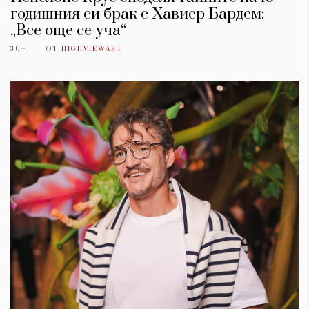
годишния си брак с Хавиер Бардем:
„Все още се уча“
30+
ОТ
HIGHVIEWART