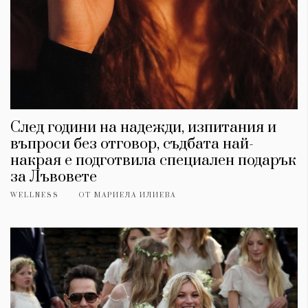
След години на надежди, изпитания и
въпроси без отговор, съдбата най-
накрая е подготвила специален подарък
за Лъвовете
WELLNESS
ОТ
МАРИЕЛА ИЛИЕВА
КАТЕГОРИИ
ЗА НАС
Wine&Dine
Условия за
Подкасти
ползване
Мода
За нас
Dialogue
Реклама
Изкуство
Политика за