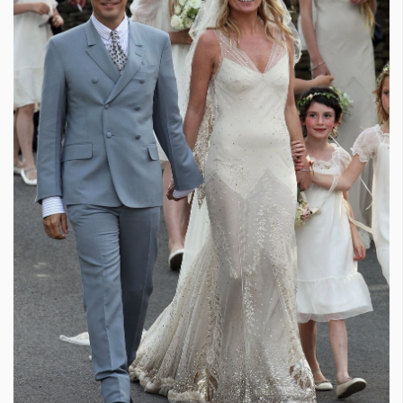
Красота
поверителност
Цветно
ModerenDom
Гурме
Пътувай
Wellness
СЛЕДВАЙТЕ НИ
Facebook
Instagram
Twitter
Pinterest
YouTube
Spotify
Soundcloud
Ако нашият сайт ви харесва, можете да се абонирате за
седмичния ни нюзлетър тук:
© 2026, HighViewArt | Всички права запазени