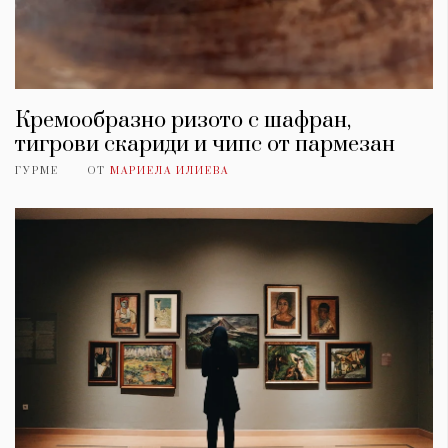
Кремообразно ризото с шафран,
тигрови скариди и чипс от пармезан
ГУРМЕ
ОТ
МАРИЕЛА ИЛИЕВА