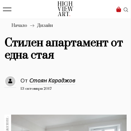
139
Бизнес
1633
Мода
Начало
Дизайн
16
Dialogue
Стилен апартамент от
Изкуство
една стая
4340
Красота
От
Стоян Караджов
777
13 октомври 2017
Дизайн
1272
1188
Книги