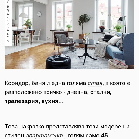
ИЗТОЧНИК НА ИЗОБРАЖЕНИЕ:
1970
30+
1710
Гурме
Пътувай
237
389
Здраве
Gentlemen
Коридор, баня и една голяма
стая
, в която е
382
разположено всичко - дневна, спалня,
трапезария, кухня
...
Wellness
1817
Това накратко представлява този модерен и
ПОСЛЕДВАЙТЕ
стилен
апартамент
- голям само
45
НИ