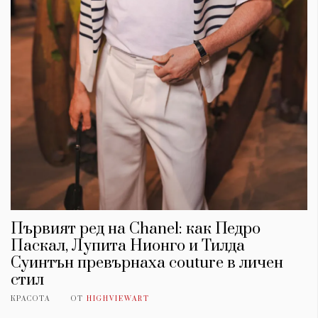
Първият ред на Chanel: как Педро
Паскал, Лупита Нионго и Тилда
Суинтън превърнаха couture в личен
стил
КРАСОТА
ОТ
HIGHVIEWART