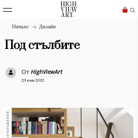
139
Бизнес
1633
Мода
Начало
Дизайн
16
Dialogue
Под стълбите
Изкуство
4340
От
HighViewArt
Красота
23 юни 2012
777
Дизайн
1272
1188
Книги