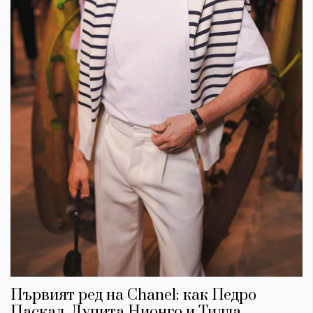
Първият ред на Chanel: как Педро
Паскал, Лупита Нионго и Тилда