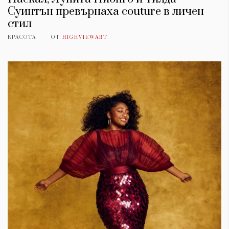
Суинтън превърнаха couture в личен
стил
КРАСОТА
ОТ
HIGHVIEWART