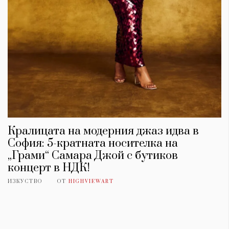
Кралицата на модерния джаз идва в
София: 5-кратната носителка на
„Грами“ Самара Джой с бутиков
КАТЕГОРИИ
ЗА НАС
концерт в НДК!
Wine&Dine
Условия за
ИЗКУСТВО
ОТ
HIGHVIEWART
Подкасти
ползване
Мода
За нас
Dialogue
Реклама
Изкуство
Политика за