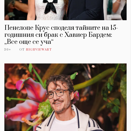
Пенелопе Крус споделя тайните на 15-
годишния си брак с Хавиер Бардем:
„Все още се уча“
30+
ОТ
HIGHVIEWART