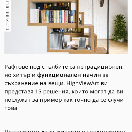
ИЗТОЧНИК НА ИЗОБРАЖЕНИЕ:
1970
30+
1710
Гурме
Пътувай
237
389
Здраве
Рафтове под стълбите са нетрадиционен,
Gentlemen
но
хитър и
функционален начин
за
382
съхранение на вещи
. HighViewArt ви
представя 15 решения, които могат да ви
Wellness
послужат за пример как точно да се случи
1817
това.
ПОСЛЕДВАЙТЕ
НИ
Независимо дали живеете в традиционен,