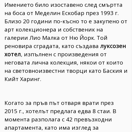
Имението било изоставено след смъртта
на боса от Меделин Ескобар през 1993 г.
Близо 20 години по-късно то е закупено от
арт колекционера и собственик на
галерии Лио Малка от Ню Йорк. Той
реновира сградата, като създава
луксозен
хотел
, изпълнен с произведения от
неговата лична колекция, някои от които
на световноизвестни творци като Баския и
Кийт Харинг.
Когато за пръв път отваря врати през
2015 г., хотелът предлага едва 8 стаи. В
момента разполага с 42 превъзходни
апартамента, като има изглед за