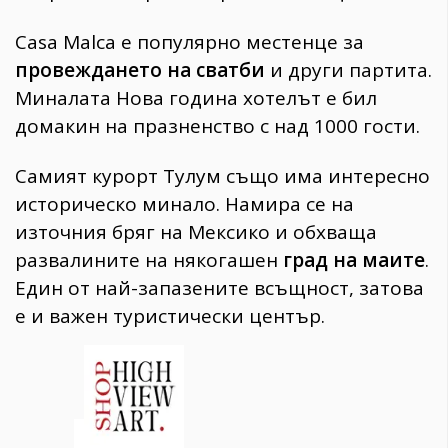
Casa Malca е популярно местенце за
провеждането на сватби
и други партита.
Миналата Нова година хотелът е бил
домакин на празненство с над 1000 гости.
Самият курорт Тулум също има интересно
историческо минало. Намира се на
източния бряг на Мексико и обхваща
развалините на някогашен
град на маите
.
Един от най-запазените всъщност, затова
е и важен туристически център.