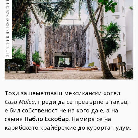
ИЗТОЧНИК НА ИЗОБРАЖЕНИЕ:
1970
30+
1710
Гурме
Пътувай
237
389
Здраве
Gentlemen
382
Този зашеметяващ мексикански хотел
Wellness
Casa Malca
, преди да се превърне в такъв,
1817
е бил собственост не на кого да е, а на
самия
Пабло Ескобар
. Намира се на
карибското крайбрежие до курорта Тулум.
ПОСЛЕДВАЙТЕ
НИ