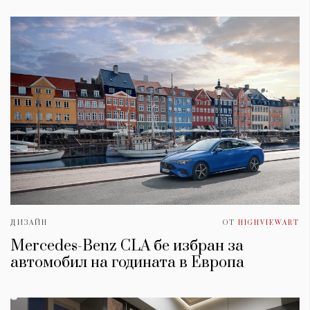
КАТЕГОРИИ
ЗА НАС
ДИЗАЙН
ОТ
HIGHVIEWART
Wine&Dine
Условия за
Mercedes-Benz CLA бе избран за
Подкасти
ползване
автомобил на годината в Европа
Мода
За нас
Dialogue
Реклама
Изкуство
Политика за