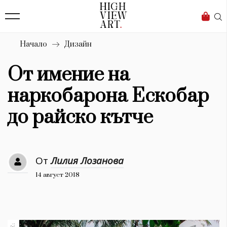
139
Бизнес
1633
Мода
Начало
Дизайн
16
Dialogue
От имение на
Изкуство
наркобарона Ескобар
4340
до райско кътче
Красота
777
От
Лилия Лозанова
Дизайн
14 август 2018
1272
1188
Книги