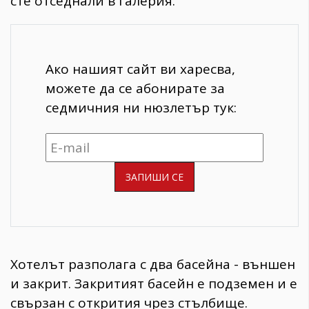
сте отседнали в галерия.
Ако нашият сайт ви харесва,
можете да се абонирате за
седмичния ни нюзлетър тук:
Хотелът разполага с два басейна - външен
и закрит. Закритият басейн е подземен и е
свързан с открития чрез стълбище.