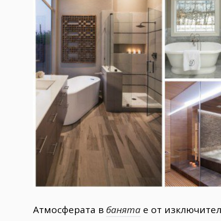
Гурме
237
Пътувай
389
Здраве
Gentlemen
382
1816
Wellness
ПОСЛЕДВАЙТЕ
НИ
Атмосферата в
банята
е от изключителн