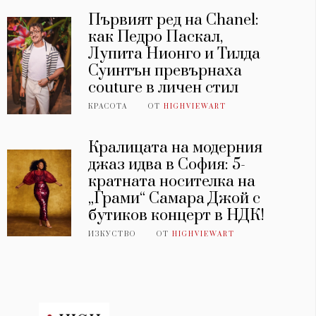
Първият ред на Chanel:
как Педро Паскал,
Лупита Нионго и Тилда
Суинтън превърнаха
couture в личен стил
КРАСОТА
ОТ
HIGHVIEWART
Кралицата на модерния
джаз идва в София: 5-
кратната носителка на
„Грами“ Самара Джой с
бутиков концерт в НДК!
ИЗКУСТВО
ОТ
HIGHVIEWART