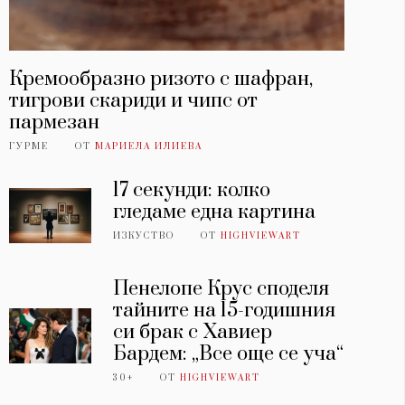
Кремообразно ризото с шафран,
тигрови скариди и чипс от
пармезан
ГУРМЕ
ОТ
МАРИЕЛА ИЛИЕВА
17 секунди: колко
гледаме една картина
ИЗКУСТВО
ОТ
HIGHVIEWART
Пенелопе Крус споделя
тайните на 15-годишния
си брак с Хавиер
Бардем: „Все още се уча“
30+
ОТ
HIGHVIEWART