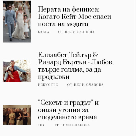
Перата на феникса:
Когато Кейт Мос спаси
поета на модата
МОДА
ОТ
НЕЛИ СЛАВОВА
Елизабет Тейлър &
Ричард Бъртън - Любов,
твърде голяма, за да
продължи
ИЗКУСТВО
ОТ
НЕЛИ СЛАВОВА
''Сексът и градът'' и
онази утопия за
споделеното време
30+
ОТ
НЕЛИ СЛАВОВА