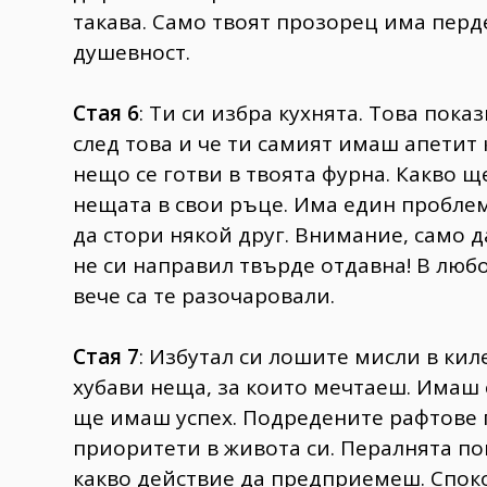
такава. Само твоят прозорец има пердет
душевност.
Стая 6
: Ти си избра кухнята. Това пока
след това и че ти самият имаш апетит 
нещо се готви в твоята фурна. Какво ще
нещата в свои ръце. Има един проблем
да стори някой друг. Внимание, само 
не си направил твърде отдавна! В люб
вече са те разочаровали.
Стая 7
: Избутал си лошите мисли в киле
хубави неща, за които мечтаеш. Имаш 
ще имаш успех. Подредените рафтове 
приоритети в живота си. Пералнята по
какво действие да предприемеш. Споко