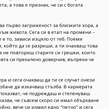
а, а това е признак, че си с богата
зва първо загриженост за близките хора, а
към живота. Сега си в етап на промени –
 е то, зависи изцяло от теб. Поеми
, който да се разреши, а ти очакваш това
да не повториш старите си грешки, които
овта си прекалено доверчив, въпреки че
ра и сега очакваш да ти се случат онези
обаче да изкачваш стълба. В кариерата
показват, че подреждаш и степенуваш
казва, че съвсем скоро си имал объркване
йно, вече си измил едно "петно“ и сега