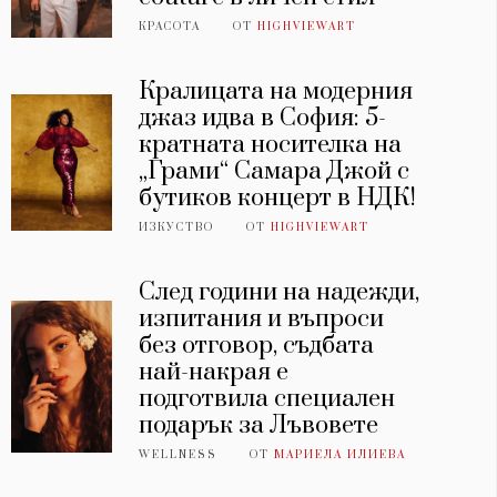
КРАСОТА
ОТ
HIGHVIEWART
Кралицата на модерния
джаз идва в София: 5-
кратната носителка на
„Грами“ Самара Джой с
бутиков концерт в НДК!
ИЗКУСТВО
ОТ
HIGHVIEWART
След години на надежди,
изпитания и въпроси
без отговор, съдбата
най-накрая е
подготвила специален
подарък за Лъвовете
WELLNESS
ОТ
МАРИЕЛА ИЛИЕВА