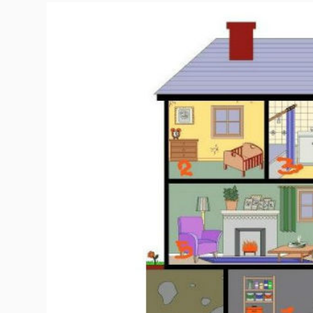
Гурме
237
Пътувай
389
Здраве
Gentlemen
381
1815
Wellness
ПОСЛЕДВАЙТЕ
НИ