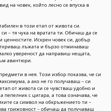
ид на човек, който лесно се впуска в
стабилен в този етап от живота си.
си – тя чука на вратата ти. Обичаш да се
 ценностите. Искрен човек си, добър
 откриваш лъжата и бързо отминаваш
малко увереност да направиш нещата,
към авантюри.
предмети в нея. Този избор показва, че си
аксимума, а ако не го получаваш – си
 етап от живота си се чувстваш удобно и
 пепелник с цигара, а това означава, че
ките са символ на обкръжението ти –
зва грижовност – обичаш да получаваш