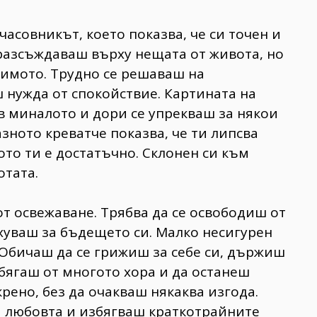
 часовникът, което показва, че си точен и
 разсъждаваш върху нещата от живота, но
димото. Трудно се решаваш на
 нужда от спокойствие. Картината на
 в миналото и дори се упрекваш за някои
зното креватче показва, че ти липсва
ото ти е достатъчно. Склонен си към
отата.
от освежаване. Трябва да се освободиш от
ахуваш за бъдещето си. Малко несигурен
. Обичаш да се грижиш за себе си, държиш
бягаш от многото хора и да останеш
крено, без да очакваш някаква изгода.
а любовта и избягваш краткотрайните