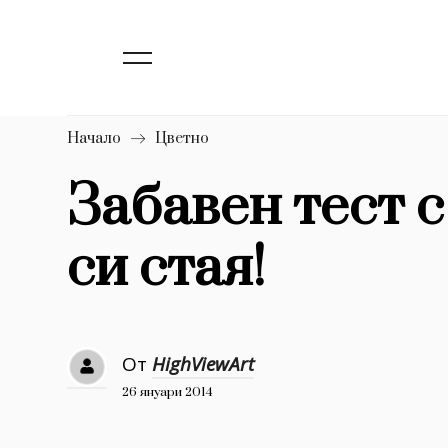
138
Бизнес
1633
Мода
16
Dialogue
Начало
Цветно
Изкуство
Забавен тест 
4338
си стая!
777
Красота
1272
Дизайн
1188
Книги
От
HighViewArt
1970
30+
26 януари 2014
1709