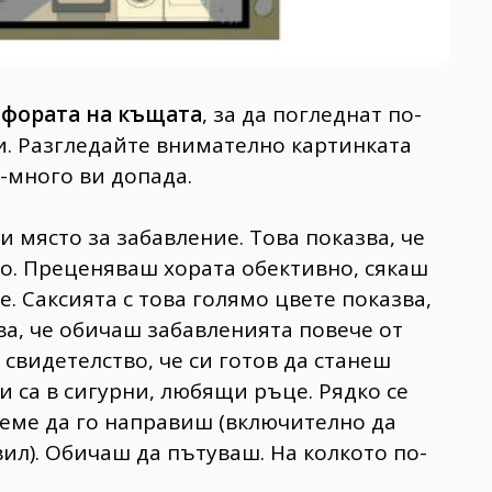
фората на къщата
, за да погледнат по-
и. Разгледайте внимателно картинката
й-много ви допада.
и място за забавление. Това показва, че
ко. Преценяваш хората обективно, сякаш
. Саксията с това голямо цвете показва,
ва, че обичаш забавленията повече от
 свидетелство, че си готов да станеш
ти са в сигурни, любящи ръце. Рядко се
реме да го направиш (включително да
ил). Обичаш да пътуваш. На колкото по-