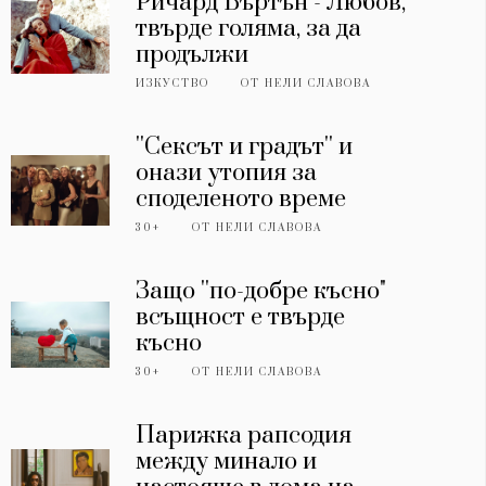
Ричард Бъртън - Любов,
твърде голяма, за да
продължи
ИЗКУСТВО
ОТ
НЕЛИ СЛАВОВА
''Сексът и градът'' и
онази утопия за
споделеното време
30+
ОТ
НЕЛИ СЛАВОВА
Защо ''по-добре късно"
всъщност е твърде
късно
30+
ОТ
НЕЛИ СЛАВОВА
Парижка рапсодия
между минало и