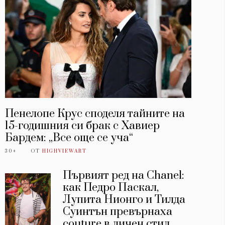
Пенелопе Крус споделя тайните на
15-годишния си брак с Хавиер
Бардем: „Все още се уча“
30+
ОТ
HIGHVIEWART
Първият ред на Chanel:
как Педро Паскал,
Лупита Нионго и Тилда
Суинтън превърнаха
couture в личен стил