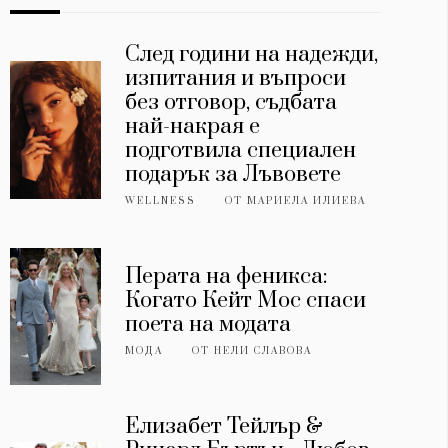
След години на надежди,
изпитания и въпроси
без отговор, съдбата
най-накрая е
подготвила специален
подарък за Лъвовете
WELLNESS
ОТ
МАРИЕЛА ИЛИЕВА
Перата на феникса:
Когато Кейт Мос спаси
поета на модата
МОДА
ОТ
НЕЛИ СЛАВОВА
Елизабет Тейлър &