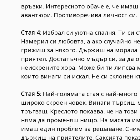
връзки. Интересното обаче е, че имаш в
авантюри. Противоречива личност си.
Стая 4
: Избрал си уютна спалня. Ти си 
Намерил си любовта, а ако случайно не 
грижиш за някого. Държиш на морала и
приятел. Достатъчно мъдър си, за да
неискрените хора. Може би ти липсва 
които винаги си искал. Не си склонен 
Стая 5
: Най-голямата стая с най-много 
широко скроен човек. Винаги търсиш м
тръгваш. Креслото показва, че на този
няма да променяш нищо. На масата има
имаш един проблем за решаване. Сним
държиш на приятелите. Саксията пока