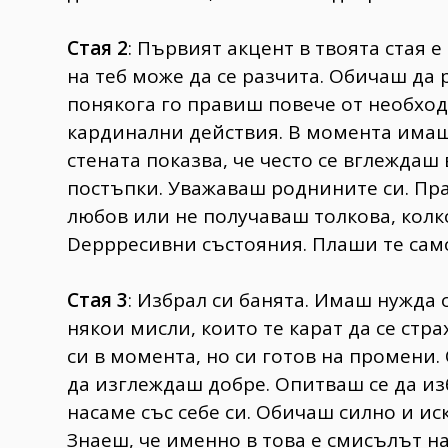
Стая 2
: Първият акцент в твоята стая е
на теб може да се разчита. Обичаш да
понякога го правиш повече от необхо
кардинални действия. В момента имаш
стената показва, че често се вглеждаш
постъпки. Уважаваш роднините си. Пра
любов или не получаваш толкова, колк
Deppресивни състояния. Плаши те сам
Стая 3
: Избрал си банята. Имаш нужда 
някои мисли, които те карат да се стр
си в момента, но си готов на промени
да изглеждаш добре. Опитваш се да из
насаме със себе си. Обичаш силно и ис
Знаеш, че именно в това е смисълът н