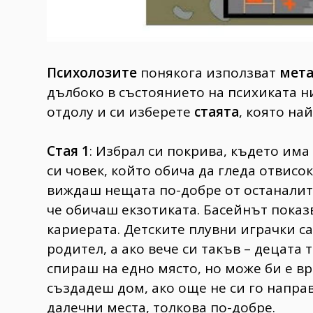
Психолозите
понякога използват
мета
дълбоко в състоянието на психиката н
отдолу и си изберете
стаята
, която на
Стая 1
: Избрал си покрива, където има 
си човек, който обича да гледа отвисо
виждаш нещата по-добре от останалите
че обичаш екзотиката. Басейнът показ
кариерата. Детските плувни играчки са
родител, а ако вече си такъв – децата 
спираш на едно място, но може би е в
създадеш дом, ако още не си го направ
далечни места, толкова по-добре.