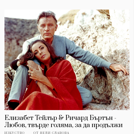
Елизабет Тейлър & Ричард Бъртън -
Любов, твърде голяма, за да продължи
ИЗКУСТВО
ОТ
НЕЛИ СЛАВОВА