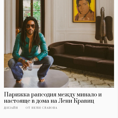
КАТЕГОРИИ
ЗА НАС
Wine&Dine
Условия за
Парижка рапсодия между минало и
Подкасти
ползване
настояще в дома на Лени Кравиц
Мода
За нас
Dialogue
Реклама
ДИЗАЙН
ОТ
НЕЛИ СЛАВОВА
Изкуство
Политика за