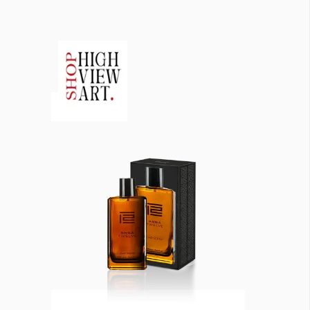
Красота
поверителност
Цветно
ModerenDom
Гурме
Пътувай
Wellness
СЛЕДВАЙТЕ НИ
Facebook
Instagram
Twitter
Pinterest
YouTube
Spotify
Soundcloud
Ако нашият сайт ви харесва, можете да се абонирате за
седмичния ни нюзлетър тук:
© 2026, HighViewArt | Всички права запазени