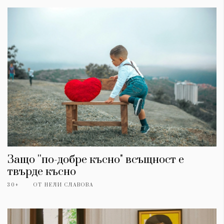
Защо ''по-добре късно" всъщност е
твърде късно
30+
ОТ
НЕЛИ СЛАВОВА