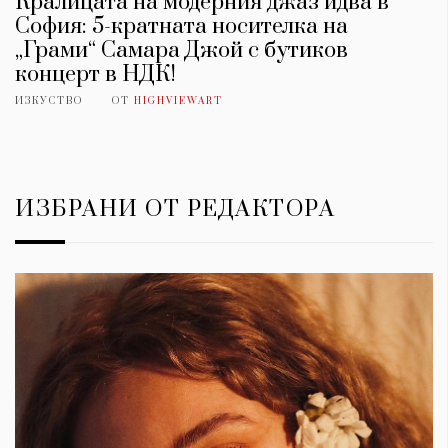
Кралицата на модерния джаз идва в
София: 5-кратната носителка на
„Грами“ Самара Джой с бутиков
концерт в НДК!
ИЗКУСТВО
ОТ
HIGHVIEWART
ИЗБРАНИ ОТ РЕДАКТОРА