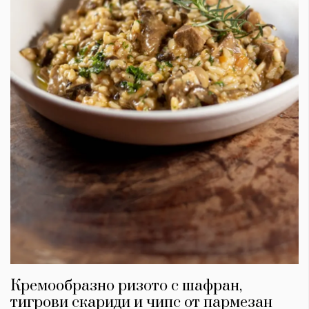
Кремообразно ризото с шафран,
тигрови скариди и чипс от пармезан