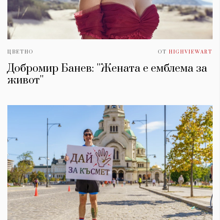
ЦВЕТНО
ОТ
HIGHVIEWART
Добромир Банев: ''Жената е емблема за
живот''