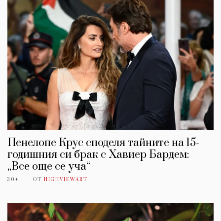
Пенелопе Крус споделя тайните на 15-
годишния си брак с Хавиер Бардем:
„Все още се уча“
30+
ОТ
HIGHVIEWART