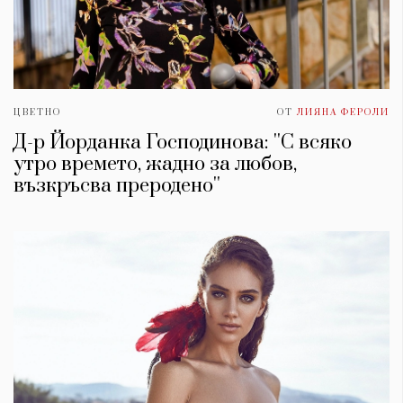
ЦВЕТНО
ОТ
ЛИЯНА ФЕРОЛИ
Д-р Йорданка Господинова: ''С всяко
утро времето, жадно за любов,
възкръсва преродено''