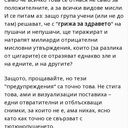
положителните, а за всички видове мисли.
И се питам аз: защо група учени (или не до
там) решават, че с "
грижа за здравето
" на
пушачи и непушачи, ще тиражират и
натрапят милиарди отрицателни
мисловни утвърждения, които (за разлика
от цигарите) се отразяват еднакво зле и
на едните, и на другите?
Защото, прощавайте, но тези
"предупреждения" са точно това. Не стига
това, ами и визуализации поставиха –
едни отвратителни и отблъскващи
снимки, за които не е, ама никак, ясно
като как точно се свързват с
тютюнопушенето.