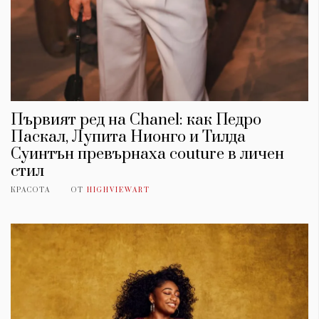
Първият ред на Chanel: как Педро
Паскал, Лупита Нионго и Тилда
Суинтън превърнаха couture в личен
стил
КРАСОТА
ОТ
HIGHVIEWART