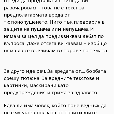
Преди да продължа и с риск да ви
разочаровам – това не е текст за
предполагаемата вреда от
тютюнопушенето. Нито пък пледоария в
защита на
пушача или непушача
. И
нямам за цел да предизвиквам дебат по
въпроса. Даже отсега ви казвам – изобщо
няма да се въвличам в спорове по темата.
За друго иде реч. За вредата от.... борбата
срещу тютюна. За вредните текстове и
картинки, маскирани като
предупреждения и грижа за здравето.
Едва ли има човек, който поне веднъж да
не е чувал за ползата от позитивните