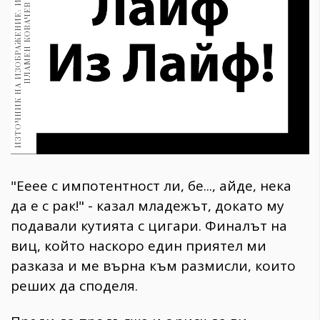
И
З
Т
О
Ч
Н
И
К
Н
А
И
З
О
Б
Р
А
Ж
Е
Н
И
Е
:
И
Л
Ю
С
Т
Р
А
Ц
И
Я
:
П
Л
А
М
Е
Н
К
О
В
А
Ч
Е
1970
В
30+
1709
Гурме
Пътувай
237
389
Здраве
Gentlemen
"Ееее с импотентност ли, бе..., айде, нека
382
да е с рак!" - казал младежът, докато му
подавали кутията с цигари. Финалът на
Wellness
виц, който наскоро един приятел ми
1816
разказа и ме върна към размисли, които
реших да споделя.
ПОСЛЕДВАЙТЕ
НИ