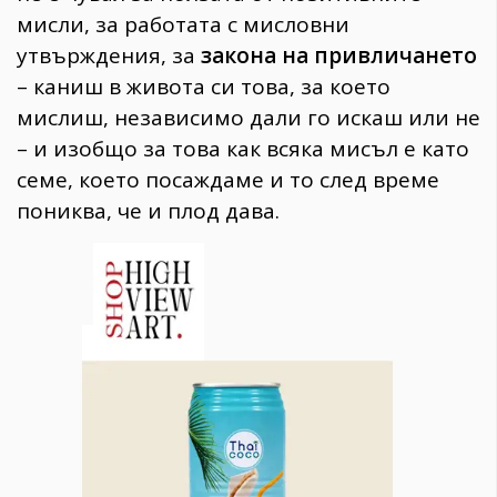
мисли, за работата с мисловни
утвърждения, за
закона на привличането
– каниш в живота си това, за което
мислиш, независимо дали го искаш или не
– и изобщо за това как всяка мисъл е като
семе, което посаждаме и то след време
пониква, че и плод дава.