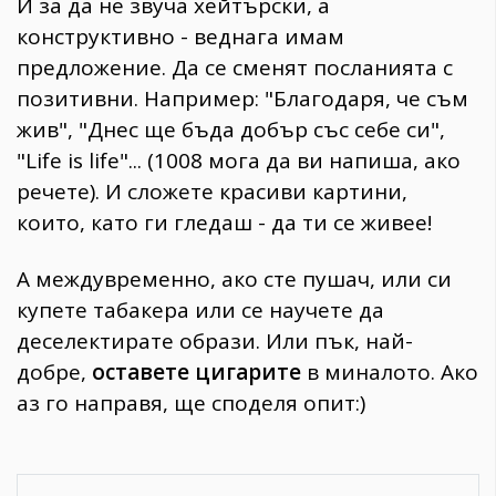
И за да не звуча хейтърски, а
конструктивно - веднага имам
предложение. Да се сменят посланията с
позитивни. Например: "Благодаря, че съм
жив", "Днес ще бъда добър със себе си",
"Life is life"... (1008 мога да ви напиша, ако
речете). И сложете красиви картини,
които, като ги гледаш - да ти се живее!
А междувременно, ако сте пушач, или си
купете табакера или се научете да
деселектирате образи. Или пък, най-
добре,
оставете цигарите
в миналото. Ако
аз го направя, ще споделя опит:)