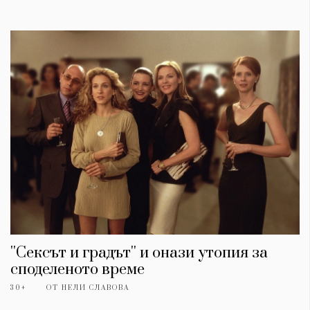
''Сексът и градът'' и онази утопия за
споделеното време
30+
ОТ
НЕЛИ СЛАВОВА