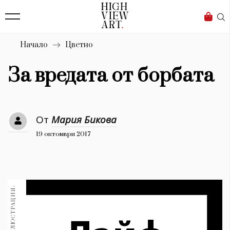
139
Бизнес
1633
Мода
Начало
Цветно
16
Dialogue
За вредата от борбата
Изкуство
4339
От
Мария Бикова
Красота
19 октомври 2017
777
Дизайн
1272
1188
Книги