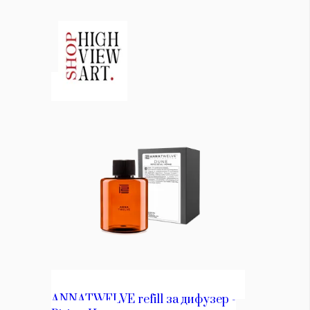
КАТЕГОРИИ
ЗА НАС
Wine&Dine
Условия за
Подкасти
ползване
Мода
За нас
Dialogue
Реклама
Изкуство
Политика за