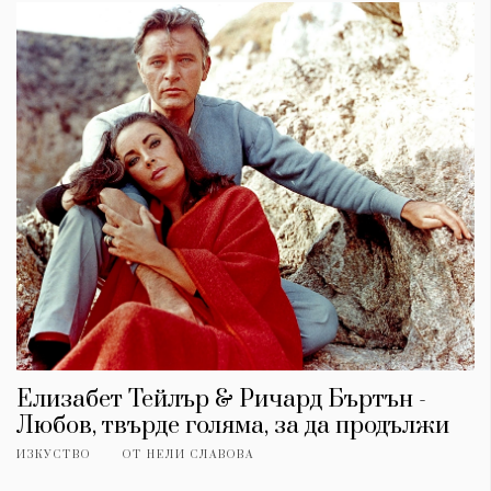
Елизабет Тейлър & Ричард Бъртън -
Любов, твърде голяма, за да продължи
ИЗКУСТВО
ОТ
НЕЛИ СЛАВОВА