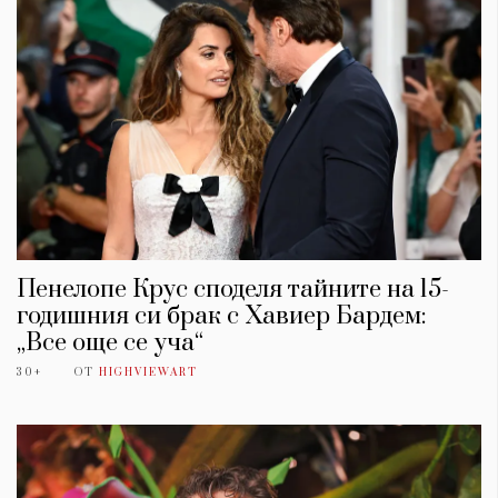
Пенелопе Крус споделя тайните на 15-
годишния си брак с Хавиер Бардем:
„Все още се уча“
30+
ОТ
HIGHVIEWART