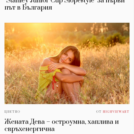
"Stanley Junior Cup Slopestyle" за първи
път в България
ЦВЕТНО
ОТ
HIGHVIEWART
Жената Дева – остроумна, хаплива и
свръхенергична