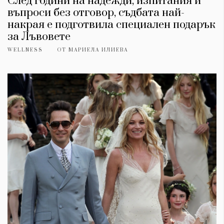
След години на надежди, изпитания и
въпроси без отговор, съдбата най-
накрая е подготвила специален подарък
за Лъвовете
WELLNESS
ОТ
МАРИЕЛА ИЛИЕВА