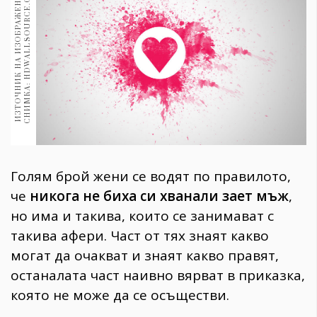
M
И
З
Т
О
Ч
Н
И
К
Н
А
И
З
О
Б
Р
А
Ж
Е
Н
И
Е
:
С
Н
И
М
К
А
:
H
D
W
A
L
L
S
O
U
R
C
E
.
C
O
1970
30+
1710
Гурме
Пътувай
237
389
Здраве
Gentlemen
Голям брой жени се водят по правилото,
382
че
никога не биха си хванали зает мъж
,
но има и такива, които се занимават с
Wellness
такива афери. Част от тях знаят какво
1817
могат да очакват и знаят какво правят,
останалата част наивно вярват в приказка,
която не може да се осъществи.
ПОСЛЕДВАЙТЕ
НИ