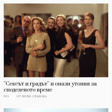
''Сексът и градът'' и онази утопия за
споделеното време
30+
ОТ
НЕЛИ СЛАВОВА