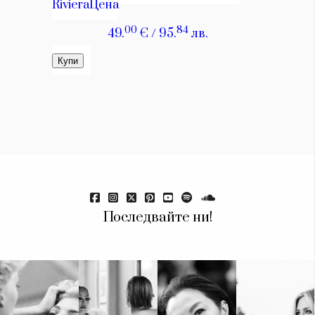
Красота
поверителност
Цветно
ModerenDom
Гурме
Пътувай
Wellness
СЛЕДВАЙТЕ НИ
Facebook
Instagram
Twitter
Pinterest
YouTube
Spotify
Soundcloud
Ако нашият сайт ви харесва, можете да се абонирате за
седмичния ни нюзлетър тук:
Последвайте ни!
© 2026, HighViewArt | Всички права запазени