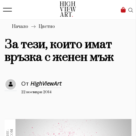
139
Бизнес
1633
Мода
Начало
Цветно
16
Dialogue
За тези, които имат
Изкуство
връзка с женен мъж
4340
Красота
От
HighViewArt
777
22 ноември 2014
Дизайн
1272
1188
Книги