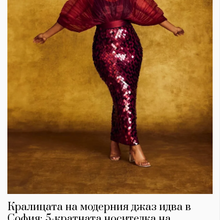
Кралицата на модерния джаз идва в
София: 5-кратната носителка на