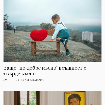
Защо ''по-добре късно" всъщност е
твърде късно
30+
ОТ
НЕЛИ СЛАВОВА