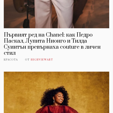
Първият ред на Chanel: как Педро
Паскал, Лупита Нионго и Тилда
Суинтън превърнаха couture в личен
стил
КРАСОТА
ОТ
HIGHVIEWART