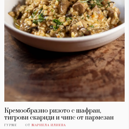
Кремообразно ризото с шафран,
тигрови скариди и чипс от пармезан
ГУРМЕ
ОТ
МАРИЕЛА ИЛИЕВА