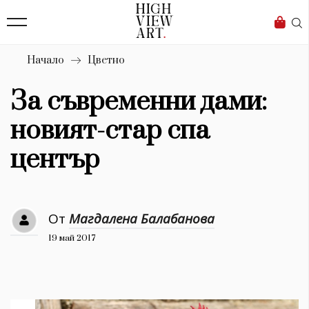
139
Бизнес
1633
Мода
Начало
Цветно
16
Dialogue
За съвременни дами:
Изкуство
новият-стар спа
4340
център
Красота
777
От
Магдалена Балабанова
Дизайн
19 май 2017
1272
1188
Книги