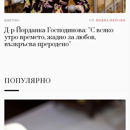
ЦВЕТНО
ОТ
ЛИЯНА ФЕРОЛИ
Д-р Йорданка Господинова: ''С всяко
утро времето, жадно за любов,
възкръсва преродено''
ПОПУЛЯРНО