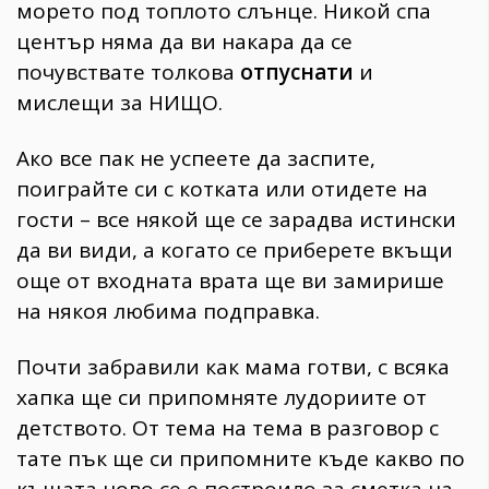
морето под топлото слънце. Никой спа
център няма да ви накара да се
почувствате толкова
отпуснати
и
мислещи за НИЩО.
Ако все пак не успеете да заспите,
поиграйте си с котката или отидете на
гости – все някой ще се зарадва истински
да ви види, а когато се приберете вкъщи
още от входната врата ще ви замирише
на някоя любима подправка.
Почти забравили как мама готви, с всяка
хапка ще си припомняте лудориите от
детството. От тема на тема в разговор с
тате пък ще си припомните къде какво по
къщата ново се е построило за сметка на