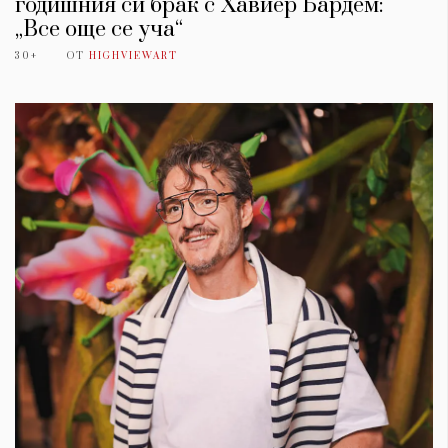
годишния си брак с Хавиер Бардем:
„Все още се уча“
30+
ОТ
HIGHVIEWART