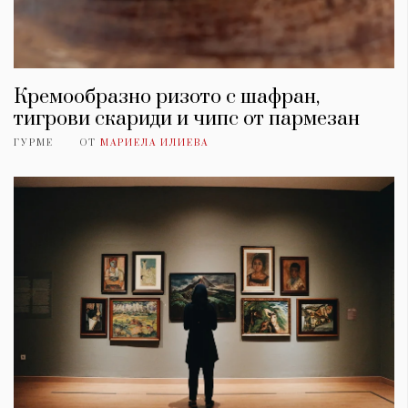
Кремообразно ризото с шафран,
тигрови скариди и чипс от пармезан
ГУРМЕ
ОТ
МАРИЕЛА ИЛИЕВА