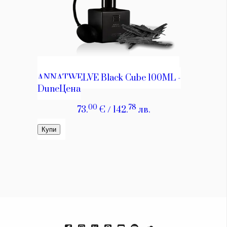
Красота
поверителност
Цветно
ModerenDom
Гурме
Пътувай
Wellness
СЛЕДВАЙТЕ НИ
Facebook
Instagram
Twitter
Pinterest
YouTube
Spotify
Soundcloud
Ако нашият сайт ви харесва, можете да се абонирате за
седмичния ни нюзлетър тук:
© 2026, HighViewArt | Всички права запазени