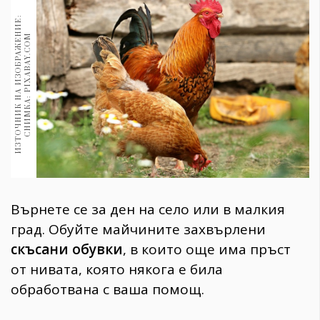
1970
30+
И
З
Т
О
Ч
Н
И
К
Н
А
И
З
О
Б
Р
А
Ж
Е
Н
И
Е
:
С
Н
И
М
К
А
:
P
I
X
A
B
A
Y
.
C
O
M
1710
Гурме
Пътувай
237
389
Здраве
Gentlemen
382
Върнете се за ден на село или в малкия
град. Обуйте майчините захвърлени
Wellness
скъсани обувки
, в които още има пръст
1817
от нивата, която някога е била
обработвана с ваша помощ.
ПОСЛЕДВАЙТЕ
НИ