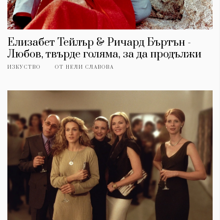
Елизабет Тейлър & Ричард Бъртън -
Любов, твърде голяма, за да продължи
ИЗКУСТВО
ОТ
НЕЛИ СЛАВОВА