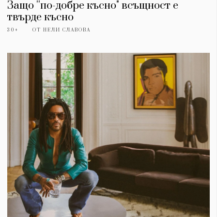
Защо ''по-добре късно" всъщност е
твърде късно
30+
ОТ
НЕЛИ СЛАВОВА