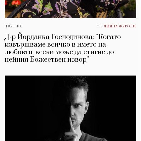
ЦВЕТНО
ОТ
ЛИЯНА ФЕРОЛИ
Д-р Йорданка Господинова: ''Когато
извършваме всичко в името на
любовта, всеки може да стигне до
нейния Божествен извор''