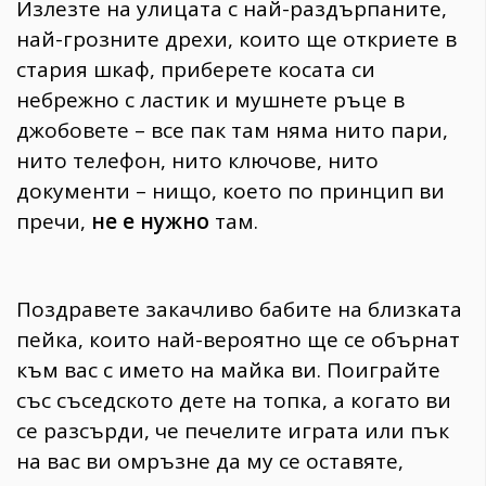
Излезте на улицата с най-раздърпаните,
най-грозните дрехи, които ще откриете в
стария шкаф, приберете косата си
небрежно с ластик и мушнете ръце в
джобовете – все пак там няма нито пари,
нито телефон, нито ключове, нито
документи – нищо, което по принцип ви
пречи,
не е нужно
там.
Поздравете закачливо бабите на близката
пейка, които най-вероятно ще се обърнат
към вас с името на майка ви. Поиграйте
със съседското дете на топка, а когато ви
се разсърди, че печелите играта или пък
на вас ви омръзне да му се оставяте,