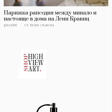
Парижка рапсодия между минало и
настояще в дома на Лени Кравиц
ДИЗАЙН
ОТ
НЕЛИ СЛАВОВА
КАТЕГОРИИ
ЗА НАС
Wine&Dine
Условия за
Подкасти
ползване
Мода
За нас
Dialogue
Реклама
Изкуство
Политика за