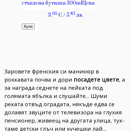
Заровете френския си маникюр в
рохкавата почва и дори
посадете цвете
, а
за награда седнете на пейката под
голямата ябълка и слушайте... Шуми
реката отвъд оградата, някъде едва се
долавят звуците от телевизора на глухия
пенсионер, живеещ на другата улица, тук-
таме детски глъч или кучешки лай...