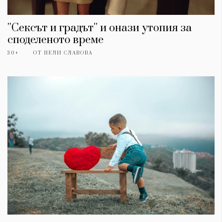
''Сексът и градът'' и онази утопия за
споделеното време
30+
ОТ
НЕЛИ СЛАВОВА