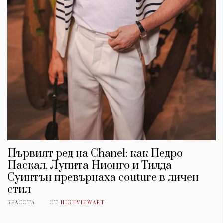
Първият ред на Chanel: как Педро
Паскал, Лупита Нионго и Тилда
Суинтън превърнаха couture в личен
стил
КРАСОТА
ОТ
HIGHVIEWART