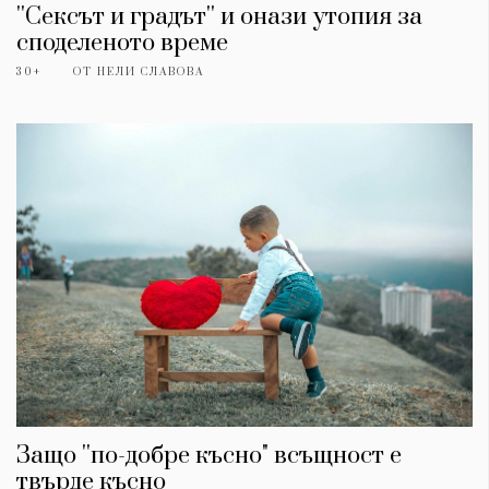
''Сексът и градът'' и онази утопия за
споделеното време
30+
ОТ
НЕЛИ СЛАВОВА
Защо ''по-добре късно" всъщност е
твърде късно