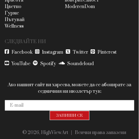
Красота
поверителност
Цветно
ModerenDom
Гурме
Пътувай
Wellness
СЛЕДВАЙТЕ НИ
Facebook
Instagram
Twitter
Pinterest
YouTube
Spotify
Soundcloud
Ако нашият сайт ви харесва, можете да се абонирате за
седмичния ни нюзлетър тук:
© 2026, HighViewArt | Всички права запазени