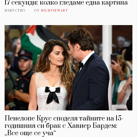
17 секунди: колко гледаме една картина
ИЗКУСТВО
ОТ
HIGHVIEWART
Пенелопе Крус споделя тайните на 15-
годишния си брак с Хавиер Бардем:
„Все още се уча“