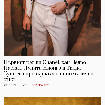
Първият ред на Chanel: как Педро
Паскал, Лупита Нионго и Тилда
Суинтън превърнаха couture в личен
стил
КРАСОТА
ОТ
HIGHVIEWART