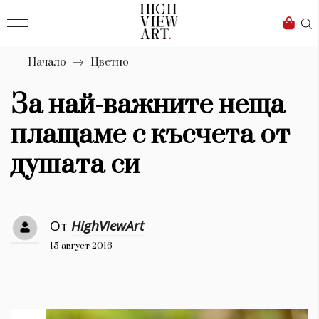
139
Бизнес
1633
Мода
Начало
Цветно
16
Dialogue
За най-важните неща
Изкуство
плащаме с късчета от
4340
душата си
Красота
777
От
HighViewArt
Дизайн
15 август 2016
1272
1188
Книги