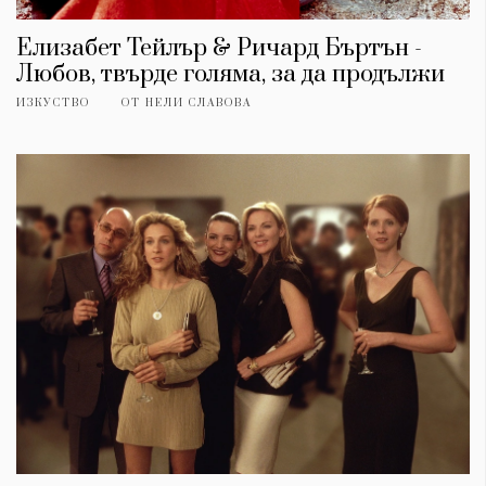
Елизабет Тейлър & Ричард Бъртън -
Любов, твърде голяма, за да продължи
ИЗКУСТВО
ОТ
НЕЛИ СЛАВОВА