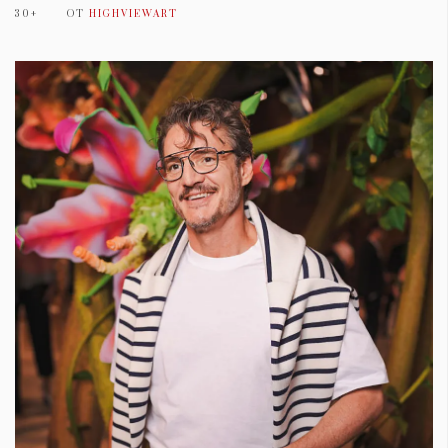
30+
ОТ
HIGHVIEWART