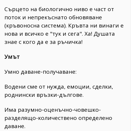
Сърцето на биологично ниво е част от
поток и непрекъснато обновяване
(кръвоносна система). Кръвта ни винаги е
нова и всичко е "тук и сега". Ха! Душата
знае с кого да е за ръчичка!
Умът
Умно даване-получаване:
Водени сме от нужда, емоции, сделки,
роднински връзки-дългове.
Има разумно-оценъчно-човешко-
разделящо-количествено определено
даване.