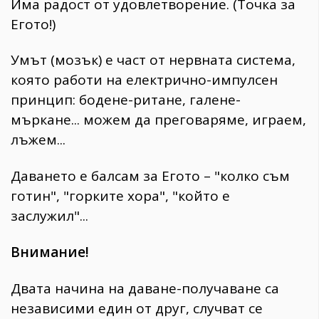
Има радост от удовлетворение. (Точка за
Егото!)
Умът (мозък) е част от нервната система,
която работи на електрично-импулсен
принцип: бодене-ритане, галене-
мъркане... можем да преговаряме, играем,
лъжем...
Даването е балсам за Егото – "колко съм
готин", "горките хора", "който е
заслужил"...
Внимание!
Двата начина на даване-получаване са
независими един от друг, случват се