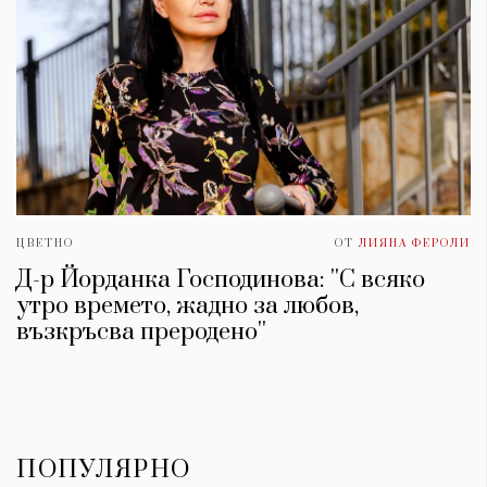
ЦВЕТНО
ОТ
ЛИЯНА ФЕРОЛИ
Д-р Йорданка Господинова: ''С всяко
утро времето, жадно за любов,
възкръсва преродено''
ПОПУЛЯРНО