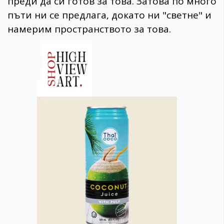
преди да си готов за това. Затова по много
пъти ни се предлага, докато ни "светне" и
намерим пространството за това.