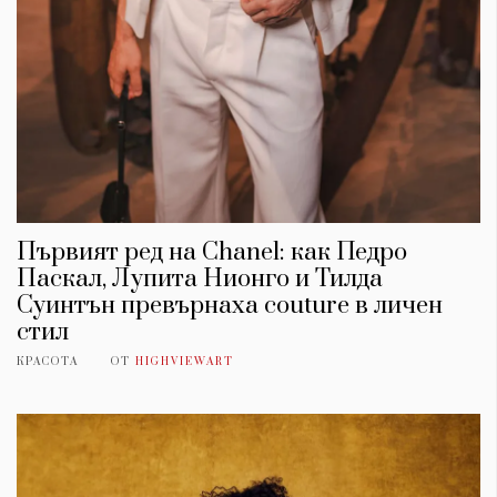
Първият ред на Chanel: как Педро
Паскал, Лупита Нионго и Тилда
Суинтън превърнаха couture в личен
стил
КРАСОТА
ОТ
HIGHVIEWART