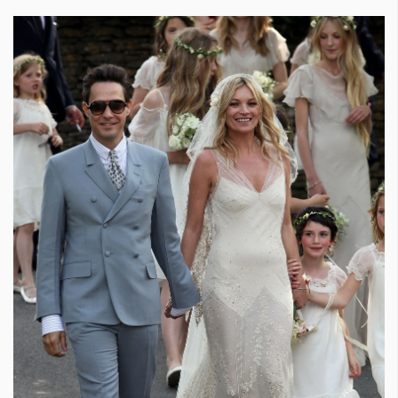
КАТЕГОРИИ
ЗА НАС
Wine&Dine
Условия за
Подкасти
ползване
Мода
За нас
Dialogue
Реклама
Изкуство
Политика за