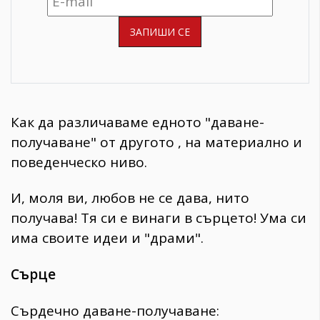
Как да различаваме едното "даване-
получаване" от другото , на материално и
поведенческо ниво.
И, моля ви, любов не се дава, нито
получава! Тя си е винаги в сърцето! Ума си
има своите идеи и "драми".
Сърце
Сърдечно даване-получаване: