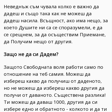
Неведнъж съм чувала колко е важно да
дадеш и също така как не можеш да
дадеш насила. Всъщност, ако има нещо, за
което Душите ни са се споразумели, е да
се срещнем, за да осъществим Приемане,
да Получим нещо от другия.
Защо не да си Дадем?
Защото Свободната воля работи само по
отношение на теб самия. Можеш да
избереш какво да получиш от даденото,
но не можеш да избереш какво другия да
получи от даваното. Съществена разлика!
Ти можеш да даваш 1000, другия да си
избере едно и обратното - колкото и да ти