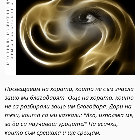
И
З
Т
О
Ч
Н
И
К
Н
А
И
З
О
Б
Р
А
Ж
Е
Н
И
Е
:
Д
У
Ш
А
.
С
Н
И
М
К
А
:
P
I
X
A
B
A
Y
.
C
O
M
/
G
E
R
A
L
T
1970
30+
1709
Гурме
Пътувай
237
389
Здраве
Gentlemen
381
Посвещавам на хората, които не съм знаела
защо ми благодарят, Още на хората, които
Wellness
не са разбирали защо им благодаря.
Дори на
1815
тези, които са ми казвали: "Аха, използва ме,
за да си научаваш уроците!" На всички,
ПОСЛЕДВАЙТЕ
които съм срещала и ще срещам.
НИ