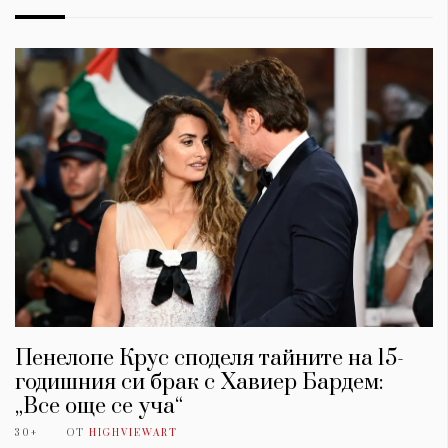
Пенелопе Крус споделя тайните на 15-
годишния си брак с Хавиер Бардем:
„Все още се уча“
30+
ОТ
HIGHVIEWART