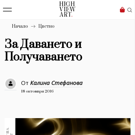
138
Бизнес
1633
Мода
Начало
Цветно
16
Dialogue
За Даването и
Изкуство
Получаването
4338
Красота
От
Калина Стефанова
777
18 октомври 2016
Дизайн
1272
1188
Книги