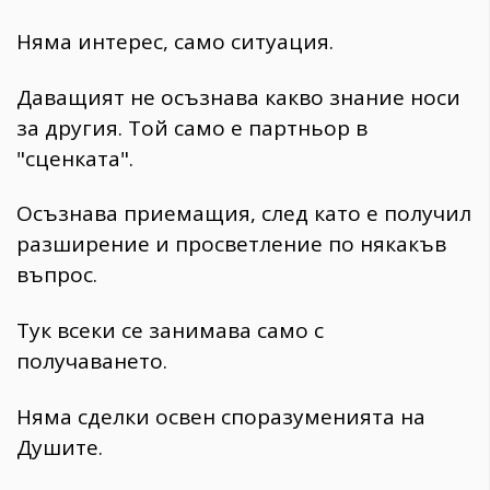
Няма интерес, само ситуация.
Даващият не осъзнава какво знание носи
за другия. Той само е партньор в
"сценката".
Осъзнава приемащия, след като е получил
разширение и просветление по някакъв
въпрос.
Тук всеки се занимава само с
получаването.
Няма сделки освен споразуменията на
Душите.