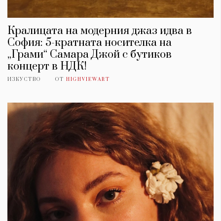
Кралицата на модерния джаз идва в
София: 5-кратната носителка на
„Грами“ Самара Джой с бутиков
концерт в НДК!
ИЗКУСТВО
ОТ
HIGHVIEWART