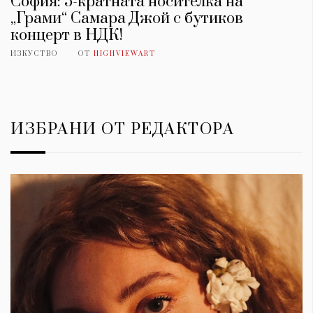
София: 5-кратната носителка на
„Грами“ Самара Джой с бутиков
концерт в НДК!
ИЗКУСТВО
ОТ
HIGHVIEWART
ИЗБРАНИ ОТ РЕДАКТОРА