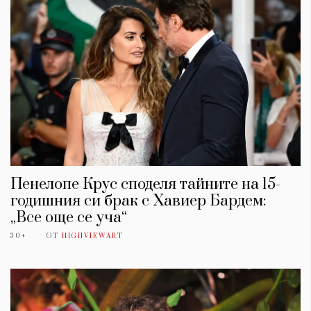
Пенелопе Крус споделя тайните на 15-
годишния си брак с Хавиер Бардем:
„Все още се уча“
30+
ОТ
HIGHVIEWART