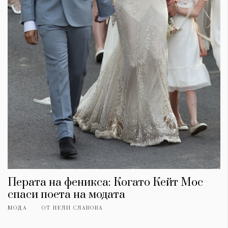
Красота
поверителност
Цветно
ModerenDom
Гурме
Пътувай
Wellness
СЛЕДВАЙТЕ НИ
Facebook
Instagram
Twitter
Pinterest
YouTube
Spotify
Soundcloud
Ако нашият сайт ви харесва, можете да се абонирате за
седмичния ни нюзлетър тук:
Перата на феникса: Когато Кейт Мос
спаси поета на модата
МОДА
ОТ
НЕЛИ СЛАВОВА
© 2026, HighViewArt | Всички права запазени