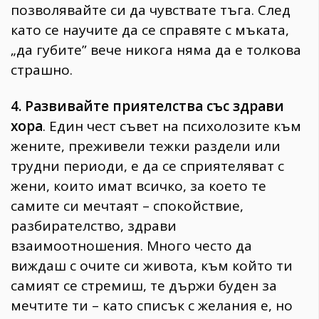
позволявайте си да чувствате тъга. След
като се научите да се справяте с мъката,
„да губите” вече никога няма да е толкова
страшно.
4. Развивайте приятелства със здрави
хора
. Един чест съвет на психолозите към
жените, преживели тежки раздели или
трудни периоди, е да се сприятеляват с
жени, които имат всичко, за което те
самите си мечтаят – спокойствие,
разбирателство, здрави
взаимоотношения. Много често да
виждаш с очите си живота, към който ти
самият се стремиш, те държи буден за
мечтите ти – като списък с желания е, но