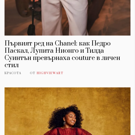
Първият ред на Chanel: как Педро
Паскал, Лупита Нионго и Тилда
Суинтън превърнаха couture в личен
стил
КРАСОТА
ОТ
HIGHVIEWART