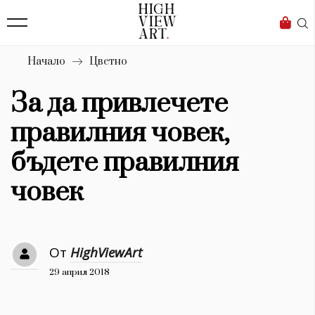
139
Бизнес
1633
Мода
Начало
Цветно
16
Dialogue
За да привлечете
Изкуство
правилния човек,
4340
бъдете правилния
Красота
човек
777
Дизайн
От
HighViewArt
1272
29 април 2018
1188
Книги