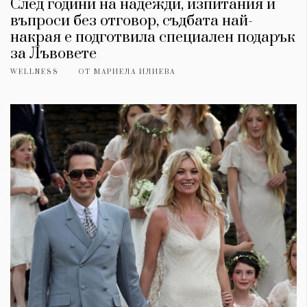
След години на надежди, изпитания и
въпроси без отговор, съдбата най-
накрая е подготвила специален подарък
за Лъвовете
WELLNESS
ОТ
МАРИЕЛА ИЛИЕВА
КАТЕГОРИИ
ЗА НАС
Wine&Dine
Условия за
Подкасти
ползване
Мода
За нас
Dialogue
Реклама
Изкуство
Политика за