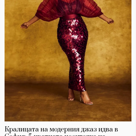
Кралицата на модерния джаз идва в