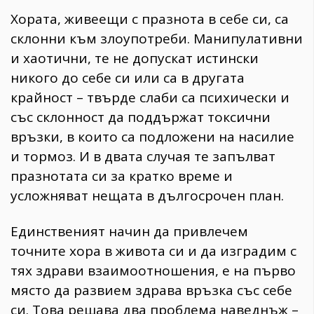
Хората, живеещи с празнота в себе си, са
склонни към злоупотреби. Манипулативни
и хаотични, те не допускат истински
никого до себе си или са в другата
крайност – твърде слаби са психически и
със склонност да поддържат токсични
връзки, в които са подложени на насилие
и тормоз. И в двата случая те запълват
празнотата си за кратко време и
усложняват нещата в дългосрочен план.
Единственият начин да привлечем
точните хора в живота си и да изградим с
тях здрави взаимоотношения, е на първо
място да развием здрава връзка със себе
си. Това решава два проблема наведнъж –