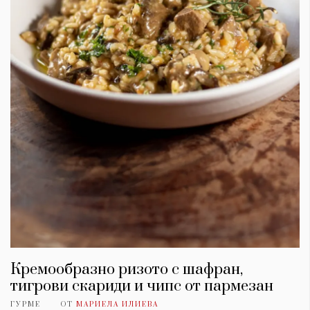
Кремообразно ризото с шафран,
тигрови скариди и чипс от пармезан
ГУРМЕ
ОТ
МАРИЕЛА ИЛИЕВА