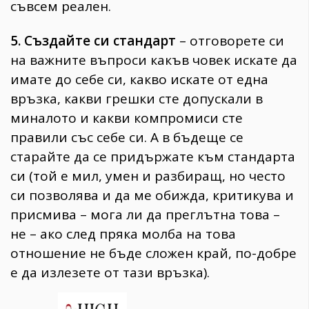
съвсем реален.
5. Създайте си стандарт
– отговорете си
на важните въпроси какъв човек искате да
имате до себе си, какво искате от една
връзка, какви грешки сте допускали в
миналото и какви компромиси сте
правили със себе си. А в бъдеще се
старайте да се придържате към стандарта
си (той е мил, умен и разбиращ, но често
си позволява и да ме обижда, критикува и
присмива – мога ли да преглътна това –
не – ако след пряка молба на това
отношение не бъде сложен край, по-добре
е да излезете от тази връзка).