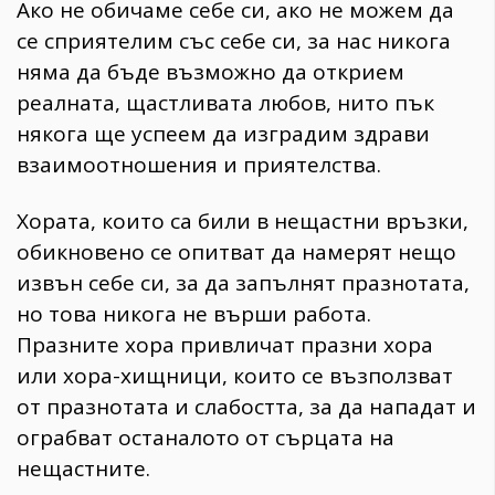
Ако не обичаме себе си, ако не можем да
се сприятелим със себе си, за нас никога
няма да бъде възможно да открием
реалната, щастливата любов, нито пък
някога ще успеем да изградим здрави
взаимоотношения и приятелства.
Хората, които са били в нещастни връзки,
обикновено се опитват да намерят нещо
извън себе си, за да запълнят празнотата,
но това никога не върши работа.
Празните хора привличат празни хора
или хора-хищници, които се възползват
от празнотата и слабостта, за да нападат и
ограбват останалото от сърцата на
нещастните.