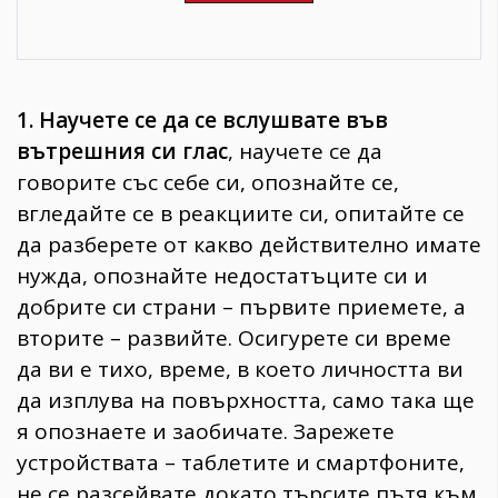
1. Научете се да се вслушвате във
вътрешния си глас
, научете се да
говорите със себе си, опознайте се,
вгледайте се в реакциите си, опитайте се
да разберете от какво действително имате
нужда, опознайте недостатъците си и
добрите си страни – първите приемете, а
вторите – развийте. Осигурете си време
да ви е тихо, време, в което личността ви
да изплува на повърхността, само така ще
я опознаете и заобичате. Зарежете
устройствата – таблетите и смартфоните,
не се разсейвате докато търсите пътя към