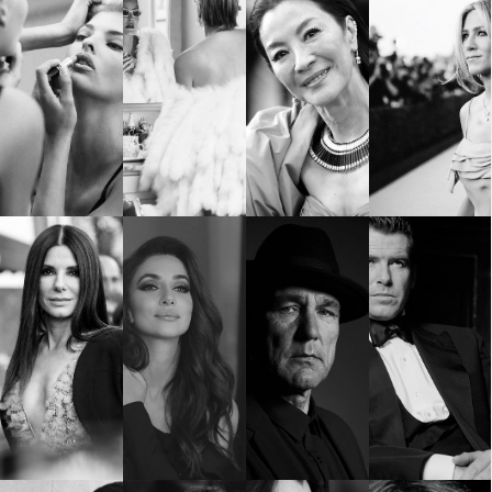
КАТЕГОРИИ
ЗА НАС
Wine&Dine
Условия за
Подкасти
ползване
Мода
За нас
Dialogue
Реклама
Изкуство
Политика за