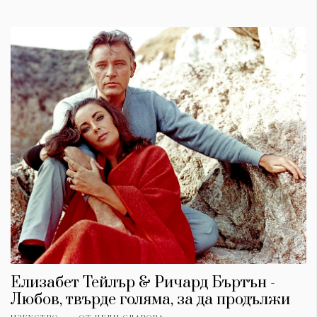
Елизабет Тейлър & Ричард Бъртън -
Любов, твърде голяма, за да продължи