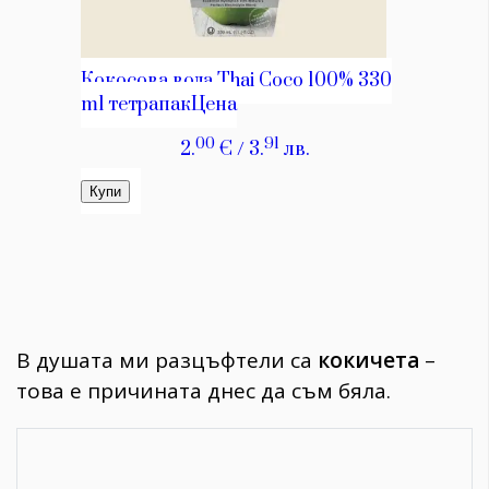
В душата ми разцъфтели са
кокичета
–
това е причината днес да съм бяла.