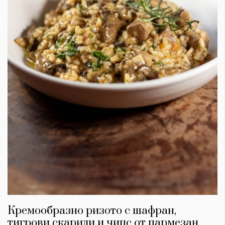
Кремообразно ризото с шафран,
тигрови скариди и чипс от пармезан