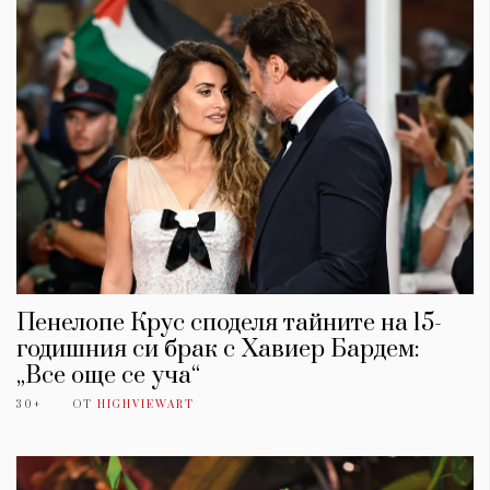
Пенелопе Крус споделя тайните на 15-
годишния си брак с Хавиер Бардем:
„Все още се уча“
30+
ОТ
HIGHVIEWART