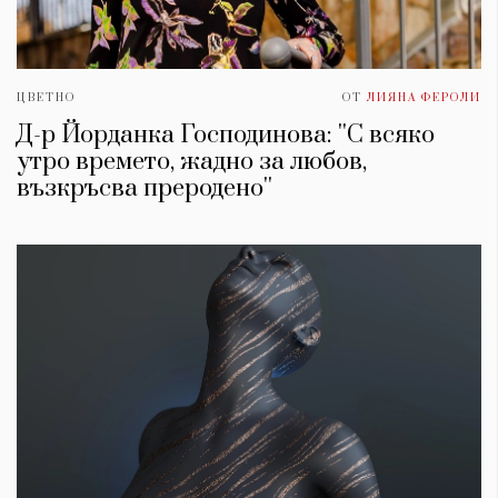
ЦВЕТНО
ОТ
ЛИЯНА ФЕРОЛИ
Д-р Йорданка Господинова: ''С всяко
утро времето, жадно за любов,
възкръсва преродено''