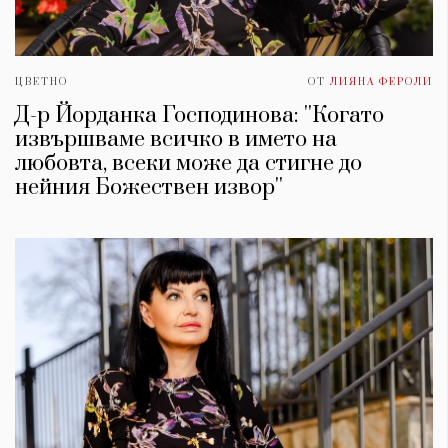
ЦВЕТНО
ОТ
ЛИЯНА ФЕРОЛИ
Д-р Йорданка Господинова: ''Когато
извършваме всичко в името на
любовта, всеки може да стигне до
нейния Божествен извор''