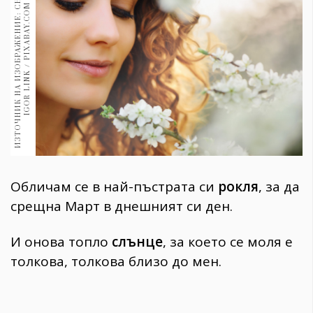
И
З
Т
О
Ч
Н
И
К
Н
А
И
З
О
Б
Р
А
Ж
Е
Н
И
Е
:
С
Н
И
М
К
А
:
I
G
O
R
L
I
N
K
/
P
I
X
A
B
A
Y
.
C
O
1970
M
30+
1710
Гурме
Пътувай
237
389
Здраве
Gentlemen
Обличам се в най-пъстрата си
рокля
, за да
382
срещна Март в днешният си ден.
Wellness
И онова топло
слънце
, за което се моля е
1817
толкова, толкова близо до мен.
ПОСЛЕДВАЙТЕ
НИ