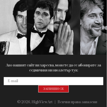
Красота
поверителност
Цветно
ModerenDom
Гурме
Пътувай
Wellness
СЛЕДВАЙТЕ НИ
Facebook
Instagram
Twitter
Pinterest
YouTube
Spotify
Soundcloud
Ако нашият сайт ви харесва, можете да се абонирате за
седмичния ни нюзлетър тук:
© 2026, HighViewArt | Всички права запазени