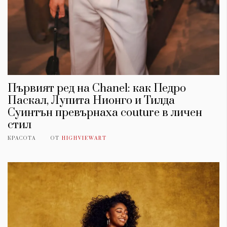
Първият ред на Chanel: как Педро
Паскал, Лупита Нионго и Тилда
Суинтън превърнаха couture в личен
стил
КРАСОТА
ОТ
HIGHVIEWART