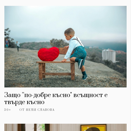
Защо ''по-добре късно" всъщност е
твърде късно
30+
ОТ
НЕЛИ СЛАВОВА