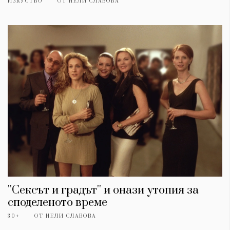
ИЗКУСТВО
ОТ
НЕЛИ СЛАВОВА
''Сексът и градът'' и онази утопия за
споделеното време
30+
ОТ
НЕЛИ СЛАВОВА