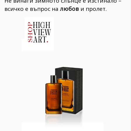
Не винаги зимното слънце е изстинало –
всичко е въпрос на
любов
и пролет.