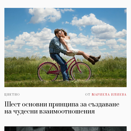
Красота
поверителност
Цветно
ModerenDom
Гурме
Пътувай
Wellness
СЛЕДВАЙТЕ НИ
Facebook
Instagram
Twitter
Pinterest
YouTube
Spotify
Soundcloud
Ако нашият сайт ви харесва, можете да се абонирате за
седмичния ни нюзлетър тук:
ЦВЕТНО
ОТ
МАРИЕЛА ИЛИЕВА
Шест основни принципа за създаване
на чудесни взаимоотношения
© 2026, HighViewArt | Всички права запазени