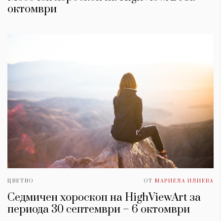
oктомври
КАТЕГОРИИ
ЗА НАС
Wine&Dine
Условия за
Подкасти
ползване
ЦВЕТНО
ОТ
МАРИЕЛА ИЛИЕВА
Мода
За нас
Седмичен хороскоп на HighViewArt за
Dialogue
Реклама
периода 30 септември – 6 октомври
Изкуство
Политика за