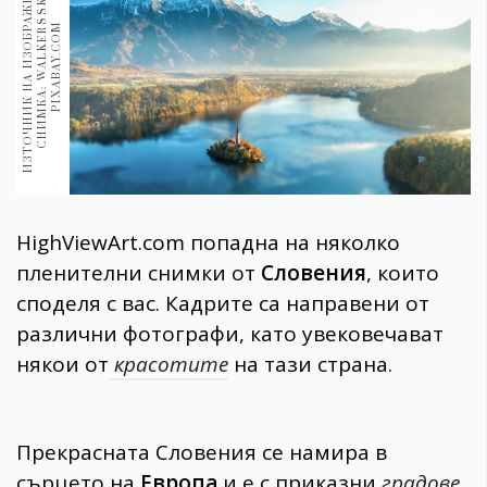
И
З
Т
О
Ч
Н
И
К
Н
А
И
З
О
Б
Р
А
Ж
Е
И
Е
:
С
Н
И
М
К
А
:
W
A
L
K
E
R
S
S
K
P
I
X
A
B
A
Y
.
C
O
Н
/
1970
30+
M
1710
Гурме
Пътувай
237
389
Здраве
HighViewArt.com попадна на няколко
Gentlemen
пленителни снимки от
Словения
, които
382
споделя с вас. Кадрите са направени от
различни фотографи, като увековечават
Wellness
някои от
красотите
на тази страна.
1817
Прекрасната Словения се намира в
ПОСЛЕДВАЙТЕ
НИ
сърцето на
Европа
и е с приказни
градове