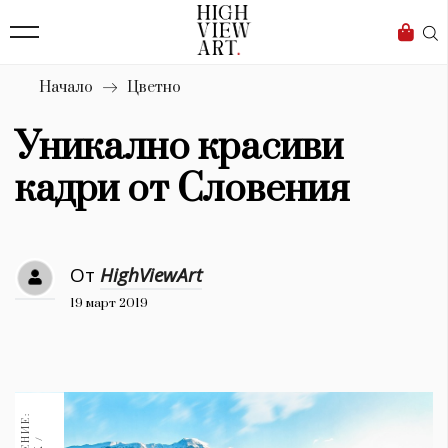
139
Бизнес
1633
Мода
Начало
Цветно
16
Dialogue
Уникално красиви
Изкуство
кадри от Словения
4340
Красота
От
HighViewArt
777
19 март 2019
Дизайн
1272
1188
Книги