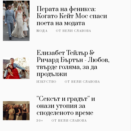
Перата на феникса:
Когато Кейт Мос спаси
поета на модата
МОДА
ОТ
НЕЛИ СЛАВОВА
Елизабет Тейлър &
Ричард Бъртън - Любов,
твърде голяма, за да
продължи
ИЗКУСТВО
ОТ
НЕЛИ СЛАВОВА
''Сексът и градът'' и
онази утопия за
споделеното време
30+
ОТ
НЕЛИ СЛАВОВА