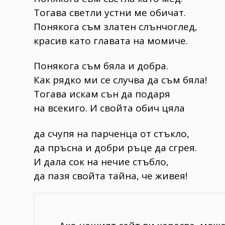
Тогава светли устни ме обичат.
Понякога съм златен слънчоглед,
красив като главата на момиче.
Понякога съм бяла и добра.
Как рядко ми се случва да съм бяла!
Тогава искам сън да подаря
на всекиго. И свойта обич цяла
да счупя на парченца от стъкло,
да пръсна и добри ръце да сгрея.
И дала сок на нечие стъбло,
да пазя свойта тайна, че живея!