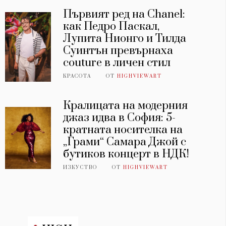
Първият ред на Chanel:
как Педро Паскал,
Лупита Нионго и Тилда
Суинтън превърнаха
couture в личен стил
КРАСОТА
ОТ
HIGHVIEWART
Кралицата на модерния
джаз идва в София: 5-
кратната носителка на
„Грами“ Самара Джой с
бутиков концерт в НДК!
ИЗКУСТВО
ОТ
HIGHVIEWART