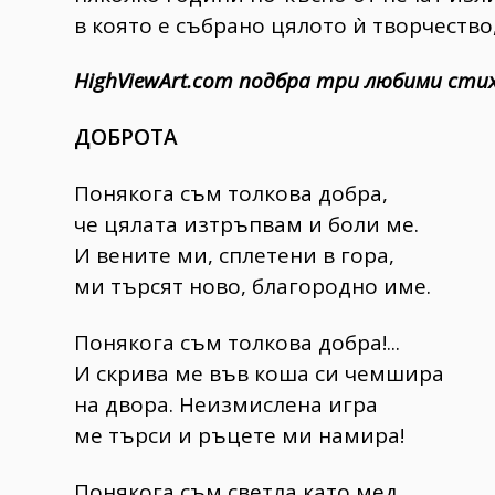
в която е събрано цялото ѝ творчество
HighViewArt.com подбра три любими сти
ДОБРОТА
Понякога съм толкова добра,
че цялата изтръпвам и боли ме.
И вените ми, сплетени в гора,
ми търсят ново, благородно име.
Понякога съм толкова добра!...
И скрива ме във коша си чемшира
на двора. Неизмислена игра
ме търси и ръцете ми намира!
Понякога съм светла като мед.