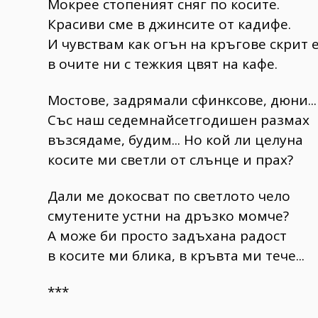
Мокрее стопеният сняг по косите.
Красиви сме в джинсите от кадифе.
И чувствам как огън на кръгове скрит 
в очите ни с тежкия цвят на кафе.
Мостове, задрямали сфинксове, дюни...
Със наш седемнайсетгодишен размах
възсядаме, будим... Но кой ли целуна
косите ми светли от слънце и прах?
Дали ме докосват по светлото чело
смутените устни на дръзко момче?
А може би просто задъхана радост
в косите ми блика, в кръвта ми тече...
***