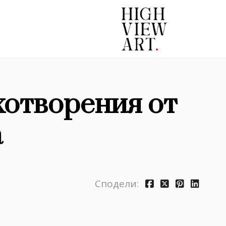
хотворения от
а
Сподели: