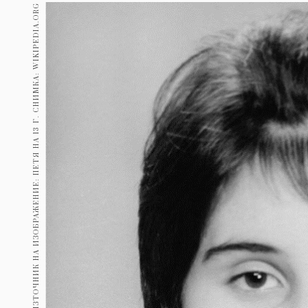
Гурме
ИЗТОЧНИК НА ИЗОБРАЖЕНИЕ: ПЕТЯ НА 13 Г. СНИМКА: WIKIPEDIA.ORG
237
Пътувай
389
Здраве
Gentlemen
382
1817
Wellness
ПОСЛЕДВАЙТЕ
НИ