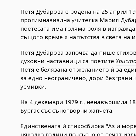
Петя Дубарова е родена на 25 април 196
прогимназиална учителка Мария Дубар
поетесата има голяма роля в изграждан
същото време я напътства в света на и
Петя Дубарова започва да пише стихов
духовни наставници са поетите
Христ
Петя е белязана от желанието ѝ за еди
за едно неограничено, дори безгранич
усмивки.
На 4 декември 1979 г., ненавършила 1
Бургас със сънотворни хапчета.
Единствената ѝ стихосбирка "Аз и море
няколко години по-късно от печат изл