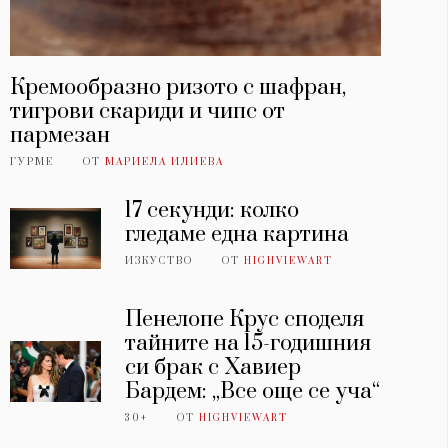
Кремообразно ризото с шафран,
тигрови скариди и чипс от
пармезан
ГУРМЕ
ОТ
МАРИЕЛА ИЛИЕВА
17 секунди: колко
гледаме една картина
ИЗКУСТВО
ОТ
HIGHVIEWART
Пенелопе Крус споделя
тайните на 15-годишния
си брак с Хавиер
Бардем: „Все още се уча“
30+
ОТ
HIGHVIEWART