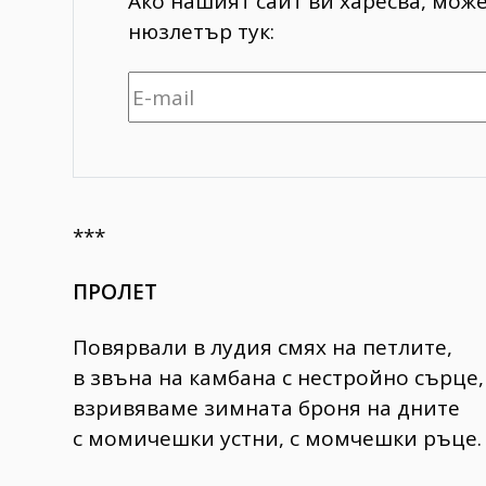
Ако нашият сайт ви харесва, мож
нюзлетър тук:
***
ПРОЛЕТ
Повярвали в лудия смях на петлите,
в звъна на камбана с нестройно сърце,
взривяваме зимната броня на дните
с момичешки устни, с момчешки ръце.