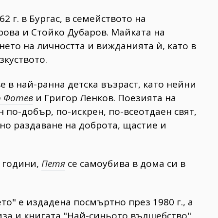
2 г. в Бургас, в семейството на
ова и Стойко Дубаров. Майката на
ето на личността и вижданията ѝ, като в
зкуството.
е в най-ранна детска възраст, като нейни
о Фотев
и Григор Ленков. Поезията на
н по-добър, по-искрен, по-всеотдаен свят,
но раздаване на доброта, щастие и
8 години,
Петя
се самоубива в дома си в
то" е издадена посмъртно през 1980 г., а
иза и книгата "Най-синьото вълшебство",