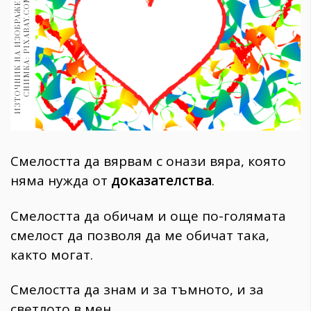
И
З
Т
О
Ч
Н
И
К
Н
А
И
З
О
Б
Р
А
Ж
Е
Н
И
Е
:
С
Н
И
М
К
А
:
P
I
X
A
B
A
Y
.
C
O
M
1970
30+
1710
Гурме
Пътувай
237
389
Здраве
Смелостта да вярвам с онази вяра, която
Gentlemen
няма нужда от
доказателства
.
382
Смелостта да обичам и още по-голямата
Wellness
смелост да позволя да ме обичат така,
1817
както могат.
Смелостта да знам и за тъмното, и за
ПОСЛЕДВАЙТЕ
НИ
светлото в мен.