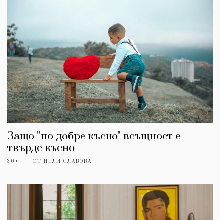
Защо ''по-добре късно" всъщност е
твърде късно
30+
ОТ
НЕЛИ СЛАВОВА