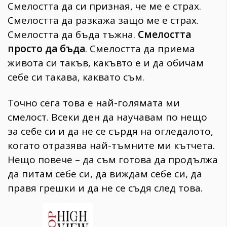
Смелостта да си призная, че ме е страх.
Смелостта да разкажа защо ме е страх.
Смелостта да бъда тъжна.
Смелостта
просто да бъда
. Смелостта да приема
живота си такъв, какъвто е и да обичам
себе си такава, каквато съм.
Точно сега това е най-голямата ми
смелост. Всеки ден да научавам по нещо
за себе си и да не се сърдя на огледалото,
когато отразява най-тъмните ми кътчета.
Нещо повече – да съм готова да продължа
да питам себе си, да виждам себе си, да
правя грешки и да не се съдя след това.