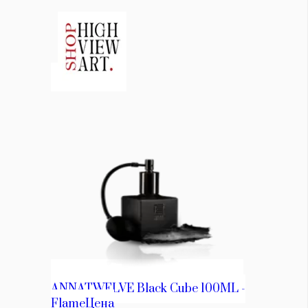
КАТЕГОРИИ
ЗА НАС
Wine&Dine
Условия за
Подкасти
ползване
Мода
За нас
Dialogue
Реклама
Изкуство
Политика за