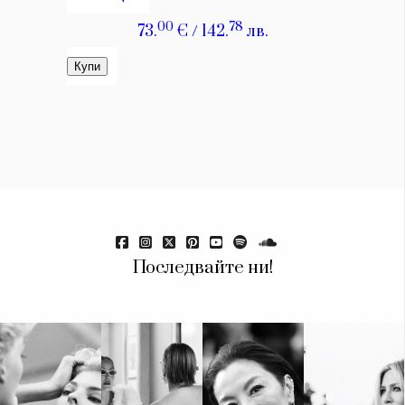
Красота
поверителност
Цветно
ModerenDom
Гурме
Пътувай
Wellness
СЛЕДВАЙТЕ НИ
Facebook
Instagram
Twitter
Pinterest
YouTube
Spotify
Soundcloud
Ако нашият сайт ви харесва, можете да се абонирате за
Последвайте ни!
седмичния ни нюзлетър тук:
© 2026, HighViewArt | Всички права запазени