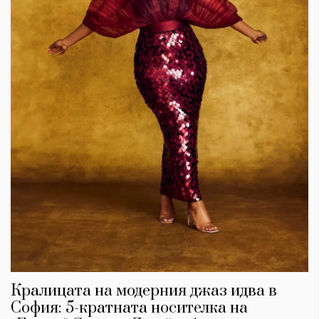
Кралицата на модерния джаз идва в
София: 5-кратната носителка на