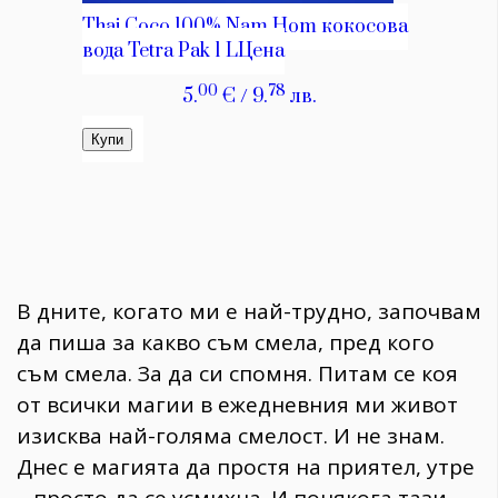
В дните, когато ми е най-трудно, започвам
да пиша за какво съм смела, пред кого
съм смела. За да си спомня. Питам се коя
от всички магии в ежедневния ми живот
изисква най-голяма смелост. И не знам.
Днес е магията да простя на приятел, утре
– просто да се усмихна. И понякога тази