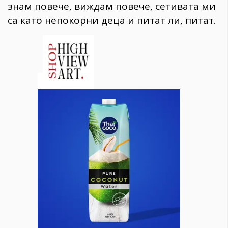
знам повече, виждам повече, сетивата ми
са като непокорни деца и питат ли, питат.