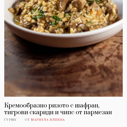
Кремообразно ризото с шафран,
тигрови скариди и чипс от пармезан
ГУРМЕ
ОТ
МАРИЕЛА ИЛИЕВА