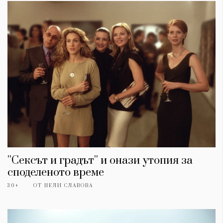
''Сексът и градът'' и онази утопия за
споделеното време
30+
ОТ
НЕЛИ СЛАВОВА