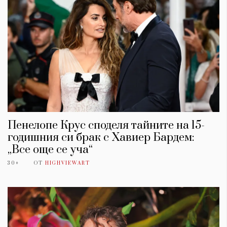
Пенелопе Крус споделя тайните на 15-
годишния си брак с Хавиер Бардем:
„Все още се уча“
30+
ОТ
HIGHVIEWART