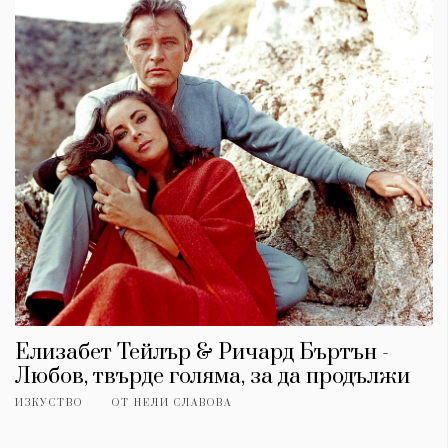
Елизабет Тейлър & Ричард Бъртън -
Любов, твърде голяма, за да продължи
ИЗКУСТВО
ОТ
НЕЛИ СЛАВОВА