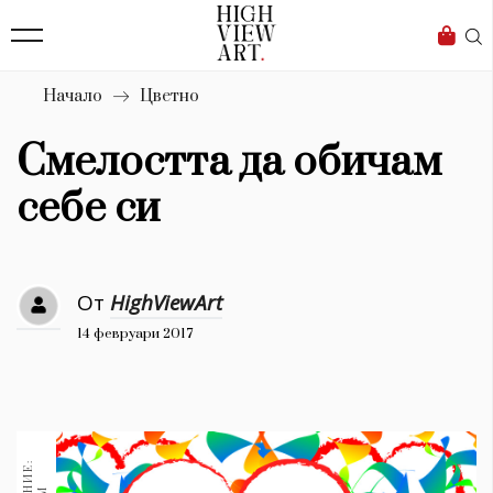
139
Бизнес
1633
Мода
Начало
Цветно
16
Dialogue
Смелостта да обичам
Изкуство
себе си
4340
Красота
От
HighViewArt
777
14 февруари 2017
Дизайн
1272
1188
Книги