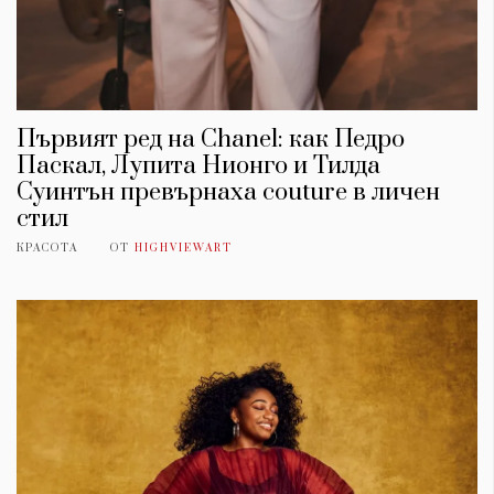
Първият ред на Chanel: как Педро
Паскал, Лупита Нионго и Тилда
Суинтън превърнаха couture в личен
стил
КРАСОТА
ОТ
HIGHVIEWART