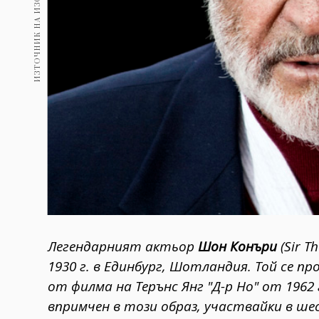
Легендарният актьор
Шон Конъри
(Sir T
1930 г. в Единбург, Шотландия. Той се п
от филма на Терънс Янг "Д-р Но" от 1962 
впримчен в този образ, участвайки в ш