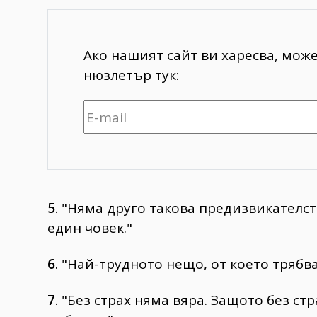
Ако нашият сайт ви харесва, мож
нюзлетър тук:
5
. "Няма друго такова предизвикателс
един човек."
6
. "Най-трудното нещо, от което трябв
7
. "Без страх няма вяра. Защото без ст