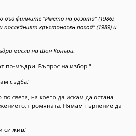
о във филмите "Името на розата" (1986),
и последният кръстоносен поход" (1989) и
мъдри мисли на Шон Конъри.
ат по-мъдри. Въпрос на избор."
чам съдба."
 по света, на което да искам да остана
ижението, промяната. Нямам търпение да
и си жив."