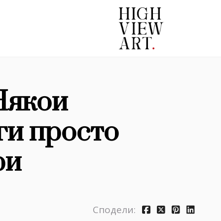
Някои
ги просто
ри
Сподели: