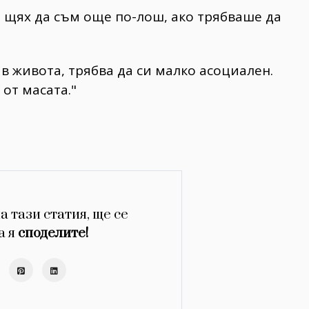
о щях да съм още по-лош, ако трябваше да
 в живота, трябва да си малко асоциален.
от масата."
а тази статия, ще се
а я
споделите!