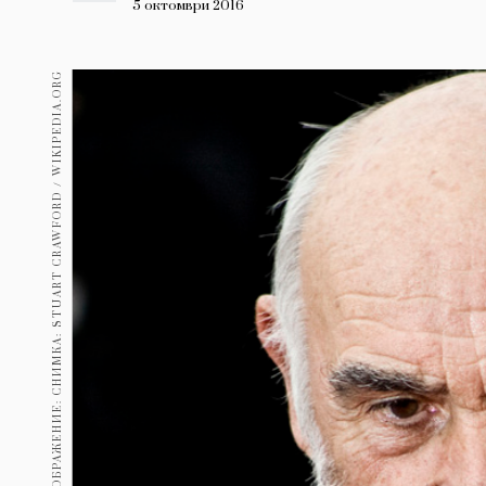
Гурме
5 октомври 2016
237
Пътувай
ИЗТОЧНИК НА ИЗОБРАЖЕНИЕ: СНИМКА: STUART CRAWFORD / WIKIPEDIA.ORG
389
Здраве
Gentlemen
382
1817
Wellness
ПОСЛЕДВАЙТЕ
НИ