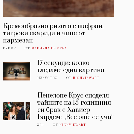
Кремообразно ризото с шафран,
тигрови скариди и чипс от
пармезан
ГУРМЕ
ОТ
МАРИЕЛА ИЛИЕВА
17 секунди: колко
гледаме една картина
ИЗКУСТВО
ОТ
HIGHVIEWART
Пенелопе Крус споделя
тайните на 15-годишния
си брак с Хавиер
Бардем: „Все още се уча“
30+
ОТ
HIGHVIEWART