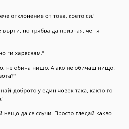
ече отклонение от това, което си."
е върти, но трябва да призная, че тя
но ги харесвам."
ищо, не обича нищо. А ако не обичаш нищо,
вота?"
най-доброто у един човек така, както го
."
ай нещо да се случи. Просто гледай какво