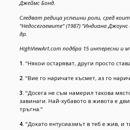
Джеймс Бонд.
Следват редица успешни роли, сред коит
"Недосегаемите" (1987) "Индиана Джоунс 
др.
HighViewArt.com подбра 15 интересни и 
1
. "Някои остаряват, други просто став
2
. "Вие го наричате късмет, аз го нари
3
. "Досега не съм намерил такова място
завинаги. Най-хубавото в живота е дв
тръгна."
4
. "Докато ентусиазмът в теб е жив, и т