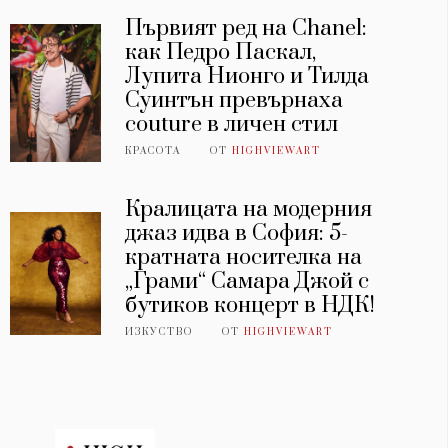
Първият ред на Chanel:
как Педро Паскал,
Лупита Нионго и Тилда
Суинтън превърнаха
couture в личен стил
КРАСОТА
ОТ
HIGHVIEWART
Кралицата на модерния
джаз идва в София: 5-
кратната носителка на
„Грами“ Самара Джой с
бутиков концерт в НДК!
ИЗКУСТВО
ОТ
HIGHVIEWART