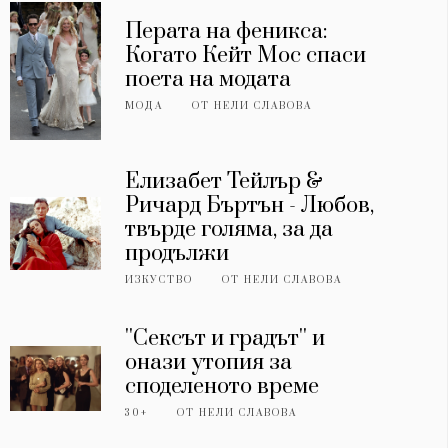
Перата на феникса:
Когато Кейт Мос спаси
поета на модата
МОДА
ОТ
НЕЛИ СЛАВОВА
Елизабет Тейлър &
Ричард Бъртън - Любов,
твърде голяма, за да
продължи
ИЗКУСТВО
ОТ
НЕЛИ СЛАВОВА
''Сексът и градът'' и
онази утопия за
споделеното време
30+
ОТ
НЕЛИ СЛАВОВА