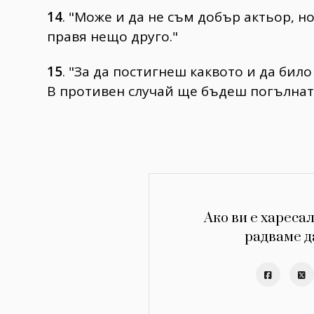
14
. "Може и да не съм добър актьор, н
правя нещо друго."
15
. "За да постигнеш каквото и да било
В противен случай ще бъдеш погълнат 
Ако ви е харесал
радваме д