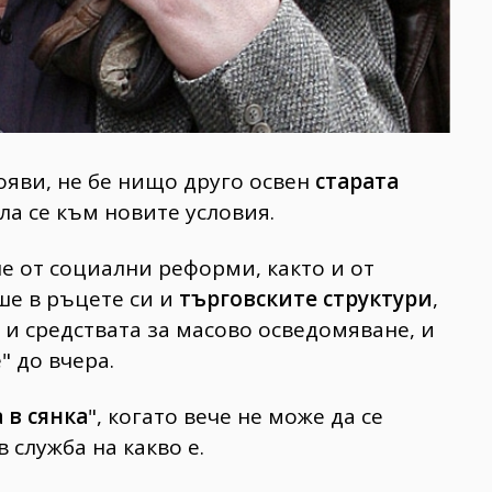
ояви, не бе нищо друго освен
старата
ла се към новите условия.
ше от социални реформи, както и от
ше в ръцете си и
търговските структури
,
 и средствата за масово осведомяване, и
 до вчера.
 в сянка
", когато вече не може да се
в служба на какво е.