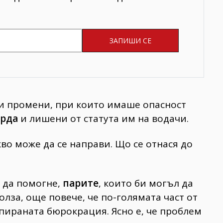
ни промени, при които имаше опасност
орда
и лишени от статута им на водачи.
во може да се направи. Що се отнася до
т да помогне,
парите
, които би могъл да
полза, още повече, че по-голямата част от
пираната бюрокрация. Ясно е, че проблем