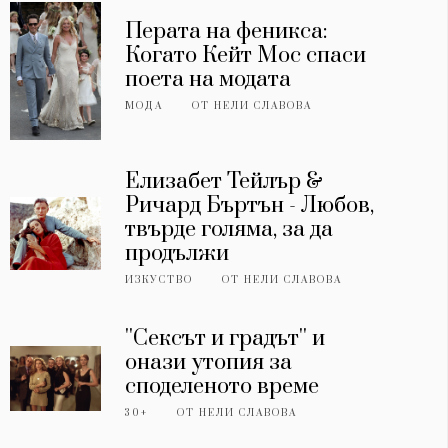
Перата на феникса:
Когато Кейт Мос спаси
поета на модата
МОДА
ОТ
НЕЛИ СЛАВОВА
Елизабет Тейлър &
Ричард Бъртън - Любов,
твърде голяма, за да
продължи
ИЗКУСТВО
ОТ
НЕЛИ СЛАВОВА
''Сексът и градът'' и
онази утопия за
споделеното време
30+
ОТ
НЕЛИ СЛАВОВА