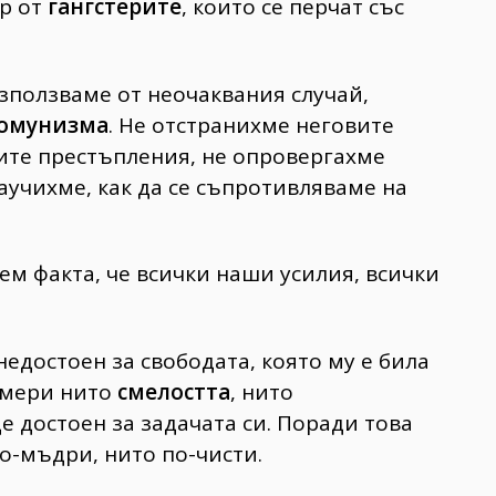
р от
гангстерите
, които се перчат със
ъзползваме от неочаквания случай,
комунизма
. Не отстранихме неговите
те престъпления, не опровергахме
аучихме, как да се съпротивляваме на
ем факта, че всички наши усилия, всички
недостоен за свободата, която му е била
амери нито
смелостта
, нито
е достоен за задачата си. Поради това
по-мъдри, нито по-чисти.