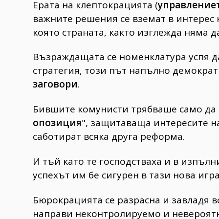
Ерата на клептокрацията (
управление
важните решения се вземат в интерес на
която страната, както изглежда няма д
Възраждащата се номенклатура успя да
стратегия, този път напълно демократ
заговори
.
Бившите комунисти трябваше само да с
опозиция
", защитаваща интересите н
саботират всяка друга реформа.
И тъй като те господстваха и в изпълн
успехът им бе сигурен в тази нова игр
Бюрокрацията се разрасна и завладя в
направи неконтролируемо и невероят