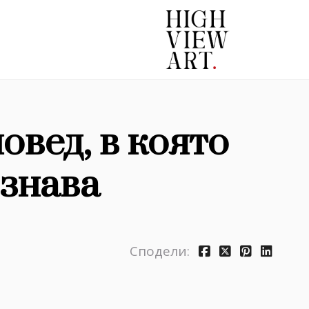
вед, в която
ознава
Сподели: