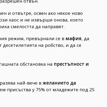
 разрешен отвън.
ен и отвътре, освен ако някое ново
ози хаос и не извърши онова, което
иха смелостта да направят.
ния режим, превърнали се в
мафия
, да
 десетилетията на робство, и да се
егашната обстановка на
престъпност и
разява най-вече в
желанието да
ем присъства у 75% от младежите под 25