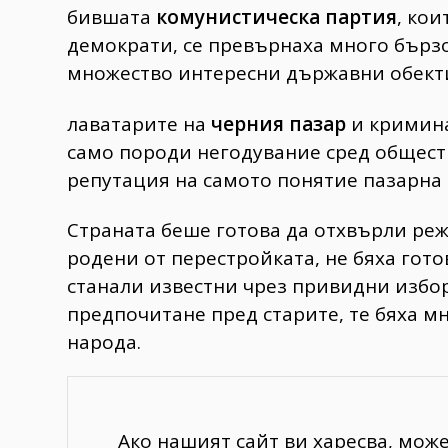
бившата
комунистическа партия
, кои
демократи, се превърнаха много бързо
множество интересни държавни обекти
лаватарите на
черния пазар
и кримина
само породи негодувание сред общест
репутация на самото понятие пазарна
Страната беше готова да отхвърли реж
родени от перестройката, не бяха гото
станали известни чрез привидни избор
предпочитане пред старите, те бяха м
народа.
Ако нашият сайт ви харесва, мож