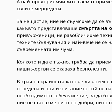
А най-предприемчивите вземат приме
своите мерцедеси.
За нещастие, ние не съумяхме да се в
какъвто представляваше
смъртта на 
привърженици, не разобличихме техни
техните бълнувания и най-вече не се н
съвременната им чума.
Колкото и да е тъжно, трябва да прием
наши жертви се оказаха
безполезни
.
В края на краищата като че ли човек е 
отредена и при изпитанието той не н
необходимото себеуважение, за да бъд
ние не станахме нито по-добри, нито 