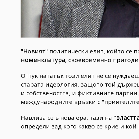
"Новият" политически елит, който се п
номенклатура
, своевременно пригоди
Оттук нататък този елит не се нуждае
старата идеология, защото той държе
и собствеността, и фиктивните партии,
международните връзки с "приятелите"
Навлиза се в нова ера, тази на "
властта
определи зад кого какво се крие и кой 