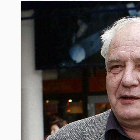
Гурме
237
Пътувай
389
Здраве
Gentlemen
382
1817
Wellness
ПОСЛЕДВАЙТЕ
НИ