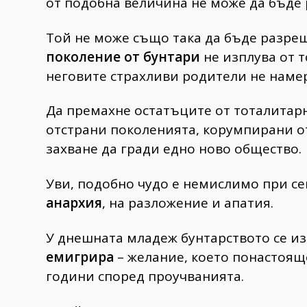
от подобна величина не може да бъде
Той не може също така да бъде разреш
поколение от бунтари
не изплува от т
неговите страхливи родители не намер
Да премахне остатъците от тоталитар
отстрани поколенията, корумпирани от
захване да гради едно ново общество.
Уви, подобно чудо е немислимо при с
анархия
, на разложение и апатия.
У днешната младеж бунтарството се из
емигрира
– желание, което понастоящ
години според проучванията.