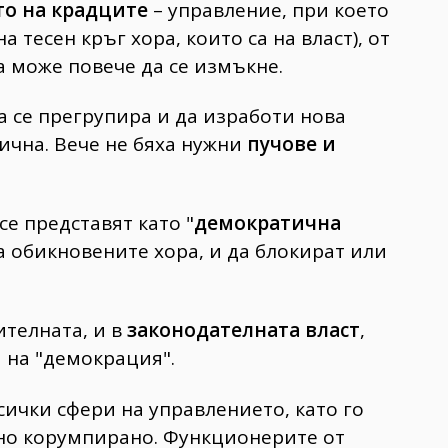
то на крадците
– управление, при което
 тесен кръг хора, които са на власт), от
а може повече да се измъкне.
 се прегрупира и да изработи нова
ична. Вече не бяха нужни
пучове и
е представят като "
демократична
а обикновените хора, и да блокират или
ителната, и в
законодателната власт
,
а на "демокрация".
сички сфери на управлението, като го
но корумпирано. Функционерите от