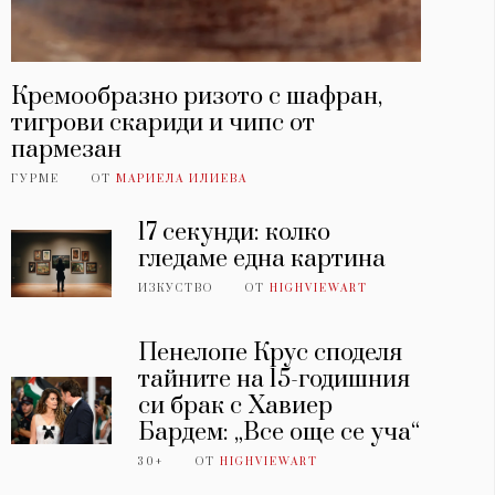
Кремообразно ризото с шафран,
тигрови скариди и чипс от
пармезан
ГУРМЕ
ОТ
МАРИЕЛА ИЛИЕВА
17 секунди: колко
гледаме една картина
ИЗКУСТВО
ОТ
HIGHVIEWART
Пенелопе Крус споделя
тайните на 15-годишния
си брак с Хавиер
Бардем: „Все още се уча“
30+
ОТ
HIGHVIEWART