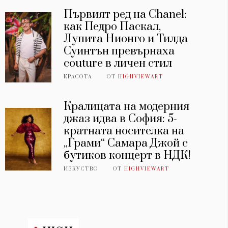
Първият ред на Chanel:
как Педро Паскал,
Лупита Нионго и Тилда
Суинтън превърнаха
couture в личен стил
КРАСОТА
ОТ
HIGHVIEWART
Кралицата на модерния
джаз идва в София: 5-
кратната носителка на
„Грами“ Самара Джой с
бутиков концерт в НДК!
ИЗКУСТВО
ОТ
HIGHVIEWART