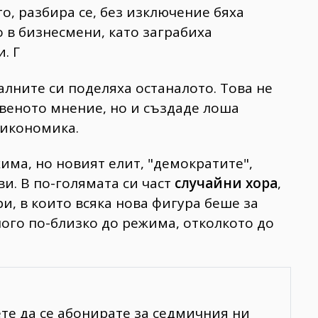
то, разбира се, без изключение бяха
 в бизнесмени, като заграбиха
. Г
лните си поделяха останалото. Това не
веното мнение, но и създаде лоша
 икономика.
има, но новият елит, "демократите",
ви. В по-голямата си част
случайни хора
,
и, в които всяка нова фигура беше за
ного по-близко до режима, отколкото до
ете да се абонирате за седмичния ни