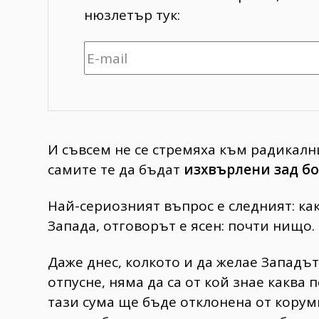
нюзлетър тук:
И съвсем не се стремяха към радикал
самите те да бъдат
изхвърлени зад б
Най-сериозният въпрос е следният: как
Запада, отговорът е ясен: почти нищо.
Даже днес, колкото и да желае Западъ
отпусне, няма да са от кой знае каква 
тази сума ще бъде отклонена от корум