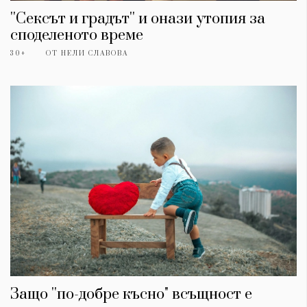
''Сексът и градът'' и онази утопия за
споделеното време
30+
ОТ
НЕЛИ СЛАВОВА
Защо ''по-добре късно" всъщност е