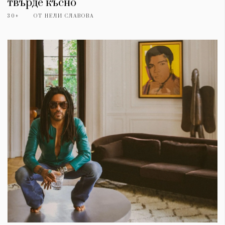
твърде късно
30+
ОТ
НЕЛИ СЛАВОВА
КАТЕГОРИИ
ЗА НАС
Wine&Dine
Условия за
Подкасти
ползване
Мода
За нас
Dialogue
Реклама
Изкуство
Политика за