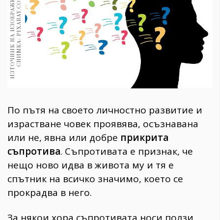
И
З
Т
О
Ч
Н
И
К
Н
А
И
З
О
Б
Р
А
Ж
Е
Н
И
Е
:
С
Н
И
М
К
А
:
P
I
X
A
B
A
Y
.
C
O
M
1970
30+
1710
Гурме
Пътувай
237
389
Здраве
По пътя на своето личностно развитие и
Gentlemen
израстване човек проявява, осъзнавана
382
или не, явна или добре
прикрита
съпротива
. Съпротивата е признак, че
Wellness
нещо ново идва в живота му и тя е
1817
спътник на всичко значимо, което се
прокрадва в него.
ПОСЛЕДВАЙТЕ
НИ
За някои хора съпротивата носи ползи.