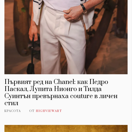
Първият ред на Chanel: как Педро
Паскал, Лупита Нионго и Тилда
Суинтън превърнаха couture в личен
стил
КРАСОТА
ОТ
HIGHVIEWART