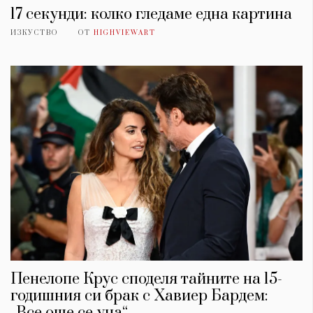
17 секунди: колко гледаме една картина
ИЗКУСТВО
ОТ
HIGHVIEWART
Пенелопе Крус споделя тайните на 15-
годишния си брак с Хавиер Бардем:
„Все още се уча“