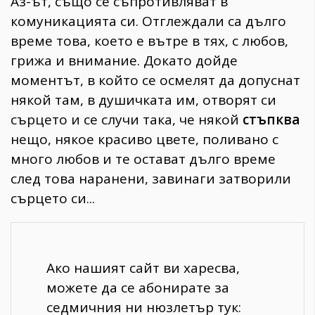
Аз-ът, също се съпротивляват в
комуникацията си. Отглеждали са дълго
време това, което е вътре в тях, с любов,
грижа и внимание. Докато дойде
моментът, в който се осмелят да допуснат
някой там, в душичката им, отворят си
сърцето и се случи така, че някой
стъпква
нещо, някое красиво цвете, поливано с
много любов и те остават дълго време
след това наранени, завинаги затворили
сърцето си...
Ако нашият сайт ви харесва,
можете да се абонирате за
седмичния ни нюзлетър тук: