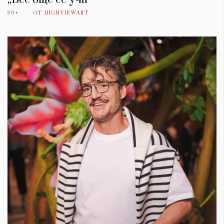
30+
ОТ
HIGHVIEWART