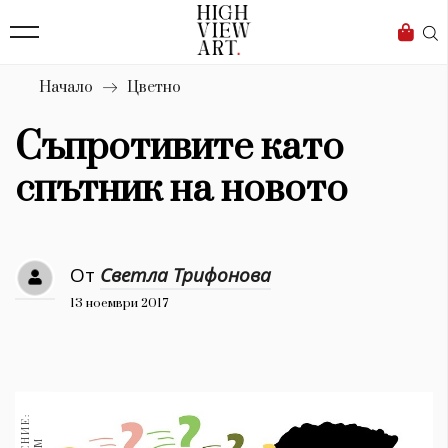
139
Бизнес
1633
Мода
Начало
Цветно
16
Dialogue
Съпротивите като
Изкуство
спътник на новото
4340
Красота
От
Светла Трифонова
777
13 ноември 2017
Дизайн
1272
1188
Книги