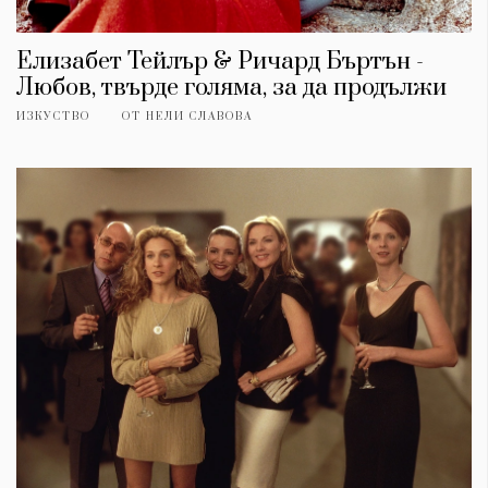
Елизабет Тейлър & Ричард Бъртън -
Любов, твърде голяма, за да продължи
ИЗКУСТВО
ОТ
НЕЛИ СЛАВОВА