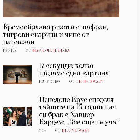
Кремообразно ризото с шафран,
тигрови скариди и чипс от
пармезан
ГУРМЕ
ОТ
МАРИЕЛА ИЛИЕВА
17 секунди: колко
гледаме една картина
ИЗКУСТВО
ОТ
HIGHVIEWART
Пенелопе Крус споделя
тайните на 15-годишния
си брак с Хавиер
Бардем: „Все още се уча“
30+
ОТ
HIGHVIEWART