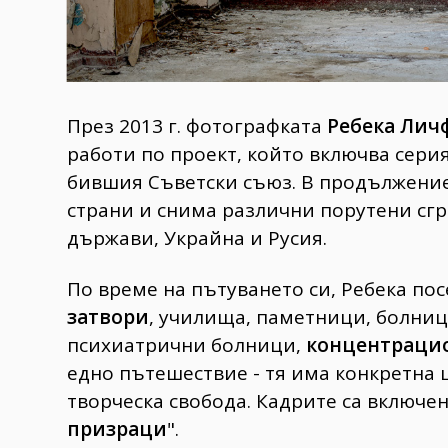
През 2013 г. фотографката
Ребека Лич
работи по проект, който включва сери
бившия Съветски съюз. В продължение 
страни и снима различни порутени сгр
държави, Украйна и Русия.
По време на пътуването си, Ребека по
затвори
, училища, паметници, болниц
психиатрични болници,
концентраци
едно пътешествие - тя има конкретна 
творческа свобода. Кадрите са включен
призраци
".