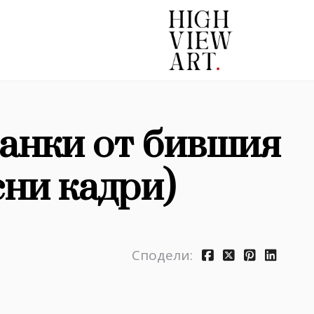
анки от бившия
ни кадри)
Сподели: