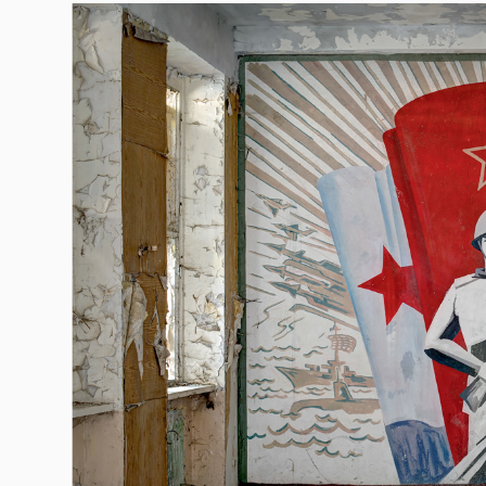
Гурме
237
Пътувай
389
Здраве
Gentlemen
382
1817
Wellness
ПОСЛЕДВАЙТЕ
НИ