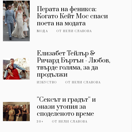
Перата на феникса:
Когато Кейт Мос спаси
поета на модата
МОДА
ОТ
НЕЛИ СЛАВОВА
Елизабет Тейлър &
Ричард Бъртън - Любов,
твърде голяма, за да
продължи
ИЗКУСТВО
ОТ
НЕЛИ СЛАВОВА
''Сексът и градът'' и
онази утопия за
споделеното време
30+
ОТ
НЕЛИ СЛАВОВА