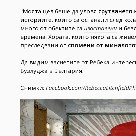
"Моята цел беше да уловя
срутването 
историите, които са останали след кол
много от обектите са
изоставени
и безл
времена. Хората, които някога са живе
преследвани от
спомени от миналото
Да видим заснетите от Ребека интерес
Бузлуджа в България.
Снимки:
Facebook.com/RebeccaLitchfieldP