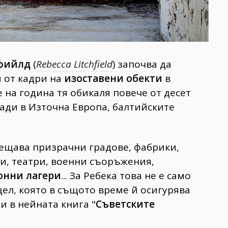
фийлд
(
Rebecca Litchfield
) започва да
я от кадри на
изоставени обекти
в
на година тя обикаля повече от десет
ади в Източна Европа, балтийските
сещава призрачни градове, фабрики,
и, театри, военни съоръжения,
онни лагери
... За Ребека това не е само
цел, която в същото време й осигурява
и в нейната книга "
Съветските