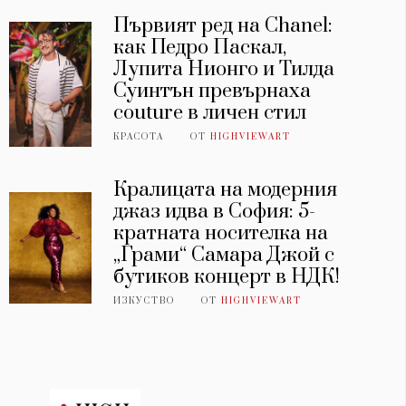
Първият ред на Chanel:
как Педро Паскал,
Лупита Нионго и Тилда
Суинтън превърнаха
couture в личен стил
КРАСОТА
ОТ
HIGHVIEWART
Кралицата на модерния
джаз идва в София: 5-
кратната носителка на
„Грами“ Самара Джой с
бутиков концерт в НДК!
ИЗКУСТВО
ОТ
HIGHVIEWART