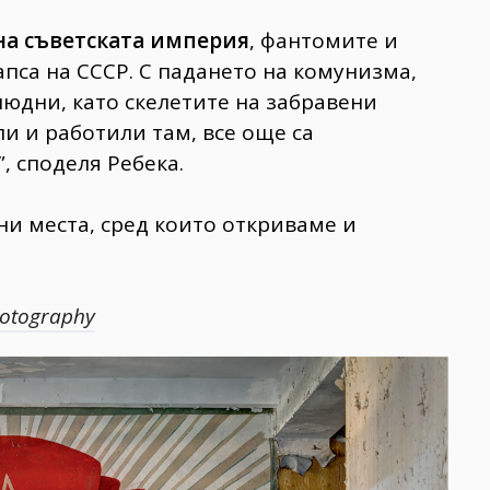
на съветската империя
, фантомите и
апса на СССР. С падането на комунизма,
юдни, като скелетите на забравени
ли и работили там, все още са
”, споделя Ребека.
ни места, сред които откриваме и
hotography