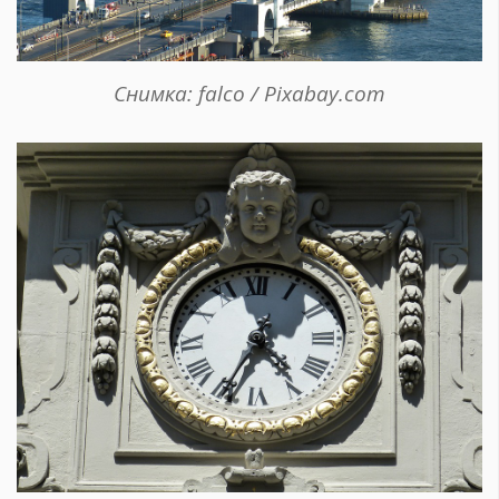
Красота
поверителност
Цветно
ModerenDom
Гурме
Пътувай
Снимка: falco / Pixabay.com
Wellness
СЛЕДВАЙТЕ НИ
Facebook
Instagram
Twitter
Pinterest
YouTube
Spotify
Soundcloud
Ако нашият сайт ви харесва, можете да се абонирате за
седмичния ни нюзлетър тук:
© 2026, HighViewArt | Всички права запазени