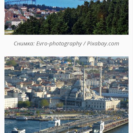
Снимка: Evro-photography / Pixabay.com
КАТЕГОРИИ
ЗА НАС
Wine&Dine
Условия за
Подкасти
ползване
Мода
За нас
Dialogue
Реклама
Изкуство
Политика за