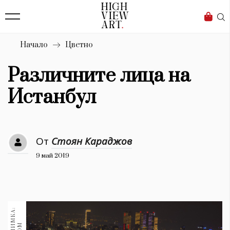
139
Бизнес
1633
Мода
Начало
Цветно
16
Dialogue
Различните лица на
Изкуство
Истанбул
4340
Красота
От
Стоян Караджов
777
9 май 2019
Дизайн
1272
1188
Книги