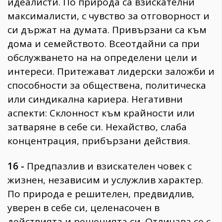
идеалисти. По природа са взискателни
максималисти, с чувство за отговорност и
си държат на думата. Привързани са към
дома и семейството. Всеотдайни са при
обслужването на на определени цели и
интереси. Притежават лидерски заложби и
способности за обществена, политическа
или синдикална кариера. Негативни
аспекти: Склонност към крайности или
затваряне в себе си. Нехайство, слаба
концентрация, прибързани действия.
16 -
Предпазлив и взискателен човек с
жизнен, независим и услужлив характер.
По природа е решителен, предвидлив,
уверен в себе си, целенасочен в
действията и решенията си. Отличава се с