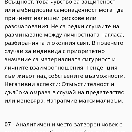
Всъщност, това чувство за защитеност
или амбициозна самонадеяност могат да
причинят излишни рискове или
разочарования. Не са редки случаите на
разминаване между личностната нагласа,
разбиранията и околния свят. В повечето
случаи за индивида с приоритетно
значение са материалната сигурност и
личните взаимоотношения. Тенденция
към живот над собствените възможности.
Негативни аспекти: Отмъстителност и
дълбока омраза в случай на предателство
или изневяра. Натрапчив максимализъм.
07 -
Аналитичен и често затворен човек с