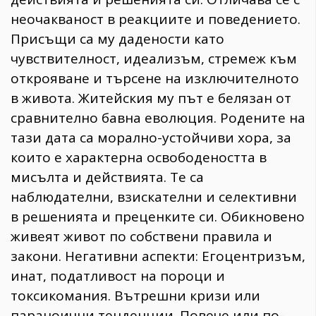
неочакваност в реакциите и поведението.
Присъщи са му дадености като
чувствителност, идеализъм, стремеж към
открояване и търсене на изключителното
в живота. Житейския му път е белязан от
сравнително бавна еволюция. Родените на
тази дата са морално-устойчиви хора, за
които е характерна освободеността в
мисълта и действията. Те са
наблюдателни, взискателни и селективни
в решенията и преценките си. Обикновено
живеят живот по собствени правила и
закони. Негативни аспекти: Егоцентризъм,
инат, податливост на пороци и
токсикомания. Вътрешни кризи или
параноични тенденции. Повече или по-