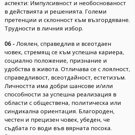
аспекти: Импулсивност и необоснованост
в действията и решенията. Големи
претенции и склонност към възгордяване.
Трудности в личния избор.
06 -
Лоялен, справедлив и всеотдаен
човек, стремящ се към успешна кариера,
социално положение, признание и
удобства в живота. Отличава се с лоялност,
справедливост, всеотдайност, естетизъм.
Личността има добри шансове и/или
способности за успешна реализация в
области с обществена, политическа или
синдикална ориентация. Благороден,
честен и прецизен човек, убеден, че
съдбата го води във вярната посока.