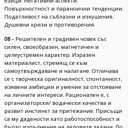
езици. Негативни аспекти:
Повърхностност и параноични тенденции.
Податливост на съблазни и изкушения.
Душевни кризи и противоречия.
08 -
Решителен и градивен човек със
силен, своеобразен, магнетичен и
целеустремен характер. Изразен
материалист, стремящ се към
самоутвърждаване и налагане. Отличава
се с творческа оригиналност, спонтанност,
изявени амбиции и умение за отстояване
на личните интереси. Рационален е, с
организаторски/ водачески качества и
развит инстинкт за притежание. Присъщи
са му дадености като работоспособност и
бързо изпълнение на деловите задачи. По