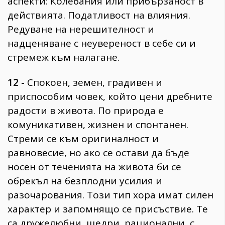
аспекти: Колебания или прибързаност в
действията. Податливост на влияния.
Редуване на нерешителност и
надценяване с неувереност в себе си и
стремеж към налагане.
12 -
Спокоен, земен, градивен и
приспособим човек, който цени дребните
радости в живота. По природа е
комуникативен, жизнен и спонтанен.
Стреми се към оригиналност и
равновесие, но ако се остави да бъде
носен от теченията на живота би се
обрекъл на безплодни усилия и
разочарования. Този тип хора имат силен
характер и запомнящо се присъствие. Те
са дружелюбни, щедри, рационални, с