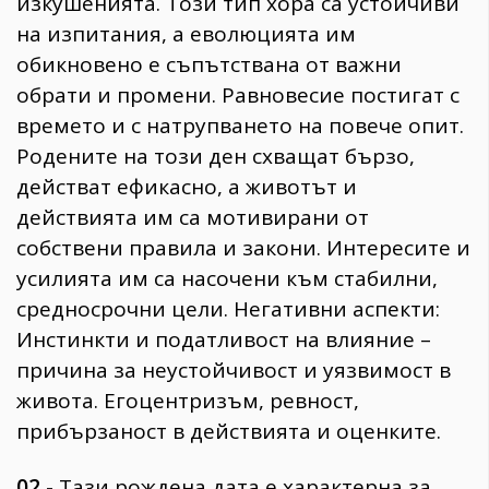
изкушенията. Този тип хора са устойчиви
на изпитания, а еволюцията им
обикновено е съпътствана от важни
обрати и промени. Равновесие постигат с
времето и с натрупването на повече опит.
Родените на този ден схващат бързо,
действат ефикасно, а животът и
действията им са мотивирани от
собствени правила и закони. Интересите и
усилията им са насочени към стабилни,
средносрочни цели. Негативни аспекти:
Инстинкти и податливост на влияние –
причина за неустойчивост и уязвимост в
живота. Егоцентризъм, ревност,
прибързаност в действията и оценките.
02 -
Тази рождена дата е характерна за