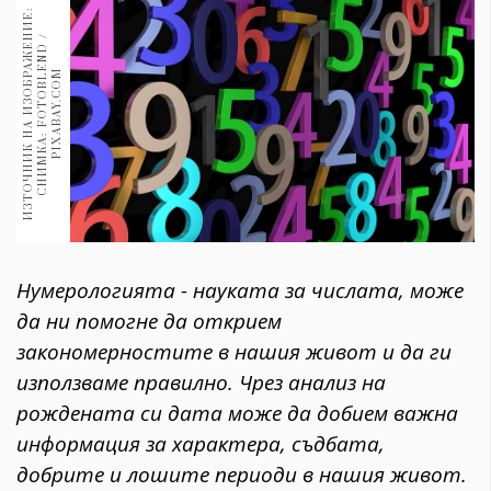
1970
И
З
Т
О
Ч
Н
И
К
Н
А
И
З
О
Б
Р
А
Ж
Е
И
Е
:
С
Н
И
М
К
А
:
F
O
T
O
B
L
E
N
D
P
I
X
A
B
A
Y
.
C
O
30+
Н
/
1709
Гурме
M
Пътувай
237
389
Здраве
Gentlemen
Нумерологията - науката за числата, може
382
да ни помогне да открием
закономерностите в нашия живот и да ги
Wellness
използваме правилно. Чрез анализ на
1816
рождената си дата може да добием важна
информация за характера, съдбата,
ПОСЛЕДВАЙТЕ
добрите и лошите периоди в нашия живот.
НИ