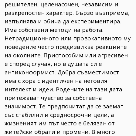
решителен, целенасочен, независим и
разкрепостен характер. Бързо възприема,
изпълнява и обича да експериментира.
Има собствени методи на работа.
Нетрадиционното или провокативното му
поведение често предизвиква реакциите
на околните. Приспособим или агресивен
е според случая, но в душата си е
антиконформист. Добра съвместимост
има с хора с идентичен на неговия
интелект и идеи. Родените на тази дата
притежават чувство за собствена
значимост. Те предпочитат да се заемат
със стабилни и средносрочни цели, а
жизненият им път често е белязан от
житейски обрати и промени. В много