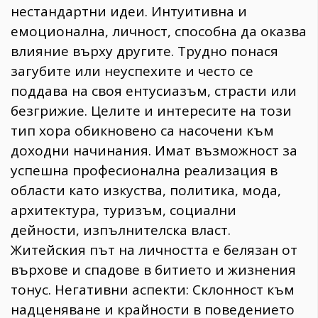
нестандартни идеи. Интуитивна и
емоционална, личност, способна да оказва
влияние върху другите. Трудно понася
загубите или неуспехите и често се
поддава на своя ентусиазъм, страсти или
безгрижие. Целите и интересите на този
тип хора обикновено са насочени към
доходни начинания. Имат възможност за
успешна професионална реализация в
области като изкуства, политика, мода,
архитектура, туризъм, социални
КАТЕГОРИИ
ЗА НАС
дейности, изпълнителска власт.
Wine&Dine
Условия за
Житейския път на личността е белязан от
Подкасти
ползване
върхове и спадове в битието и жизнения
Мода
За нас
тонус. Негативни аспекти: Склонност към
Dialogue
Реклама
Изкуство
Политика за
надценяване и крайности в поведението