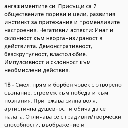
ангажиментите си. Присъщи са й
обществените пориви и цели, развития
инстинкт за притежание и променливите
настроения. Негативни аспекти: Инат и
склонност към неорганизираност в
действията. Демонстративност,
безскрупулност, властолюбие.
Импулсивност и склонност към
необмислени действия.
18 -
Смел, прям и борбен човек с отворено
съзнание, стремеж към победа и към
познания. Притежава силна воля,
артистична душевност и обича да се
налага. Отличава се с градивни/творчески
способности, въображение и