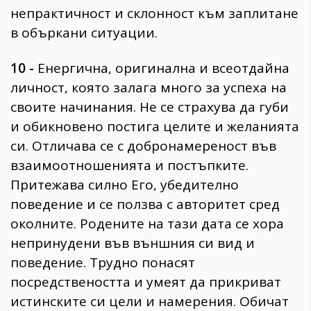
непрактичност и склонност към заплитане
в объркани ситуации.
10 -
Енергична, оригинална и всеотдайна
личност, която залага много за успеха на
своите начинания. Не се страхува да губи
и обикновено постига целите и желанията
си. Отличава се с добронамереност във
взаимоотношенията и постъпките.
Притежава силно Его, убедително
поведение и се ползва с авторитет сред
околните. Родените на тази дата се хора
непринудени във външния си вид и
поведение. Трудно понасят
посредствеността и умеят да прикриват
истинските си цели и намерения. Обичат