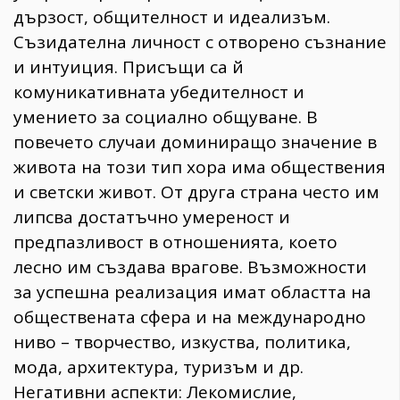
дързост, общителност и идеализъм.
Съзидателна личност с отворено съзнание
и интуиция. Присъщи са й
комуникативната убедителност и
умението за социално общуване. В
повечето случаи доминиращо значение в
живота на този тип хора има обществения
и светски живот. От друга страна често им
липсва достатъчно умереност и
предпазливост в отношенията, което
лесно им създава врагове. Възможности
за успешна реализация имат областта на
обществената сфера и на международно
ниво – творчество, изкуства, политика,
мода, архитектура, туризъм и др.
Негативни аспекти: Лекомислие,