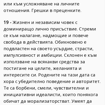
Красота
поверителност
или към усложняване на личните
Цветно
ModerenDom
отношения. Грешки в преценките.
Гурме
Пътувай
Wellness
19 -
Жизнен и независим човек с
доминиращо лично присъствие. Стреми
СЛЕДВАЙТЕ НИ
се към налагане, надмощие и повече
Facebook
Instagram
Twitter
Pinterest
свобода в действията. Обикновено е
подвластен на своето усърдие, страсти,
YouTube
Spotify
Soundcloud
импулсивност и амбиции. Склонен е към
използване на всякакви средства за
Ако нашият сайт ви харесва, можете да се абонирате за
постигане на целите, желанията и
седмичния ни нюзлетър тук:
интересите си. Родените на тази дата са
хора с убедително поведение и авторитет.
Те са борбени, смели, чувствителни и
инициативни идеалисти, които понякога
© 2026, HighViewArt | Всички права запазени
обичат да морализаторстват. Умеят да