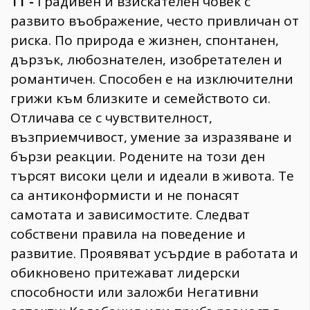
11 -
Градивен и взискателен човек с
развито въображение, често привличан от
риска. По природа е жизнен, спонтанен,
дързък, любознателен, изобретателен и
романтичен. Способен е на изключителни
грижи към близките и семейството си.
Отличава се с чувствителност,
възприемчивост, умение за изразяване и
бързи реакции. Родените на този ден
търсят високи цели и идеали в живота. Те
са антиконформисти и не понасят
самотата и зависимостите. Следват
собствени правила на поведение и
развитие. Проявяват усърдие в работата и
обикновено притежават лидерски
способности или заложби Негативни