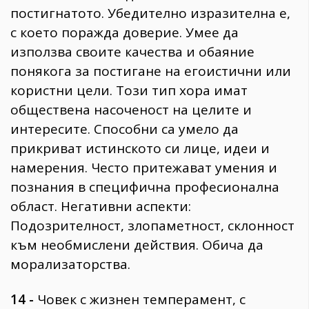
постигнатото. Убедително изразителна е,
с което поражда доверие. Умее да
използва своите качества и обаяние
понякога за постигане на егоистични или
користни цели. Този тип хора имат
обществена насоченост на целите и
интересите. Способни са умело да
прикриват истинското си лице, идеи и
намерения. Често притежават умения и
познания в специфична професионална
област. Негативни аспекти:
Подозрителност, злопаметност, склонност
към необмислени действия. Обича да
морализаторства.
14 -
Човек с жизнен темперамент, с