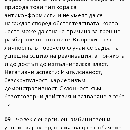
природа този тип хора са
антиконформисти и не умеят да се
нагаждат според обстоятелствата, което
често може да стнане причина за грешно
разбиране от околните. Въпреки това
личността в повечето случаи се радва на
успешна социална реализация, а понякога
и до достъп до изпълнителска власт.
Негативни аспекти: Импулсивност,
безскрупулност, кариеризъм,
демонстративност. Склонност към
безотговорни действия и затваряне в себе
си.
09 -
Човек с енергичен, амбициозен и
упорит характер, отличаващ се с обаяние,