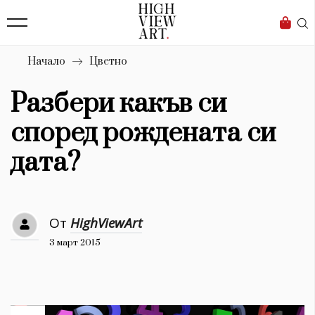
139
Бизнес
1633
Мода
Начало
Цветно
16
Dialogue
Разбери какъв си
Изкуство
според рождената си
4339
дата?
Красота
777
От
HighViewArt
Дизайн
3 март 2015
1272
1188
Книги