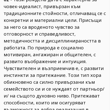
човек-идеалист, привързан към
традиционните стойности, отличаващ се с
конкретни и материални цели. Присъщи
за него са вроденото чувство за
отговорност и справедливост,
методичността и дисциплинираността в
работата. По природа е социално
мотивиран, ангажиран и общителен, с
развито въображение и интуиция.
Чувствителен и възприемчив е, с развити
инстинкти за притежание. Този тип хора
обикновено са силно привързани към
семейството си и се нуждаят от партньор/
и/ на същото духовно ниво. Притежават
способности, които им осигуряват
възможност за добра реализация в