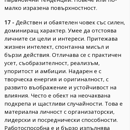
малко изразена повърхностност.
17 -
Действен и обаятелен човек със силен,
доминиращ характер. Умее да отстоява
личните си цели и интереси. Притежава
жизнен интелект, спонтанна мисъл и
бързи действия. Отличава се с практичен
усет, съобразителност, реализъм,
упоритост и амбиции. Надарен е с
творческа енергия и оригиналност, с
развито въображение и устойчивост на
влияния. Често е обект на неочаквана
подкрепа и щастливи случайности. Това е
материална личност с организаторски,
лидерски и посреднически способности.
Работоспособна е и бързо изпълнява