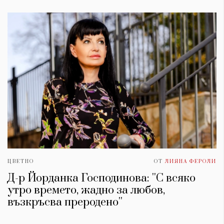
ЦВЕТНО
ОТ
ЛИЯНА ФЕРОЛИ
Д-р Йорданка Господинова: ''С всяко
утро времето, жадно за любов,
възкръсва преродено''