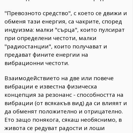
"Превозното средство", с което се движи и
обменя тази енергия, са чакрите, според
индуизма: малки "сърца", които пулсират
при определени честоти, малки
"радиостанции", които получават и
предават фините енергии на
вибрационни честоти.
Взаимодействието на две или повече
вибрации е известна физическа
концепция за резонанс - способността на
вибрации (от всякакъв вид) да си влияят и
да обменят положително и отрицателно.
Ето защо понякога, сякаш необяснимо, в
живота се редуват радости и лоши