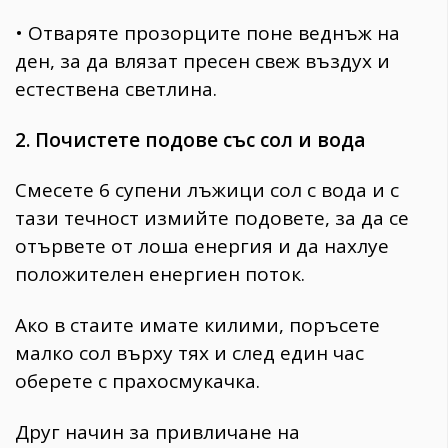
• Отваряте прозорците поне веднъж на
ден, за да влязат пресен свеж въздух и
естествена светлина.
2. Почистете подове със сол и вода
Смесете 6 супени лъжици сол с вода и с
тази течност измийте подовете, за да се
отървете от лоша енергия и да нахлуе
положителен енергиен поток.
Ако в стаите имате килими, поръсете
малко сол върху тях и след един час
оберете с прахосмукачка.
Друг начин за привличане на