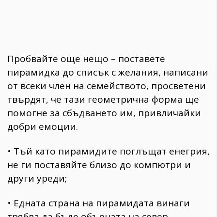
Пробвайте още нещо – поставете
пирамидка до списък с желания, написани
от всеки член на семейството, просветени
твърдят, че тази геометрична форма ще
помогне за сбъдването им, привличайки
добри емоции.
• Тъй като пирамидите поглъщат енегрия,
не ги поставяйте близо до компютри и
други уреди;
• Едната страна на пирамидата винаги
трябва да бъде обърната на север.