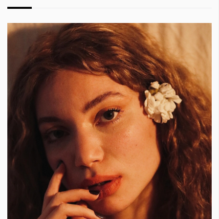
КАТЕГОРИИ
ЗА НАС
Wine&Dine
Условия за
Подкасти
ползване
Мода
За нас
Dialogue
Реклама
Изкуство
Политика за