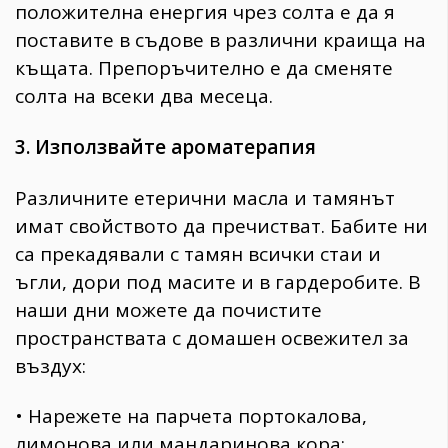
положителна енергия чрез солта е да я
поставите в съдове в различни краища на
къщата. Препоръчително е да сменяте
солта на всеки два месеца.
3. Използвайте ароматерапия
Различните етерични масла и тамянът
имат свойството да пречистват. Бабите ни
са прекадявали с тамян всички стаи и
ъгли, дори под масите и в гардеробите. В
наши дни можете да почистите
пространствата с домашен освежител за
въздух:
• Нарежете на парчета портокалова,
лимонова или мандаринова кора;