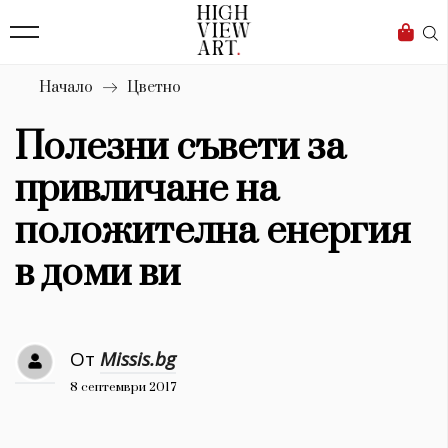
139
Бизнес
1633
Мода
Начало
Цветно
16
Dialogue
Полезни съвети за
Изкуство
привличане на
4340
положителна енергия
Красота
в доми ви
777
Дизайн
От
Missis.bg
1272
8 септември 2017
1188
Книги