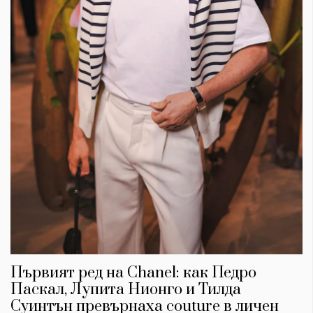
Първият ред на Chanel: как Педро
Паскал, Лупита Нионго и Тилда
Суинтън превърнаха couture в личен