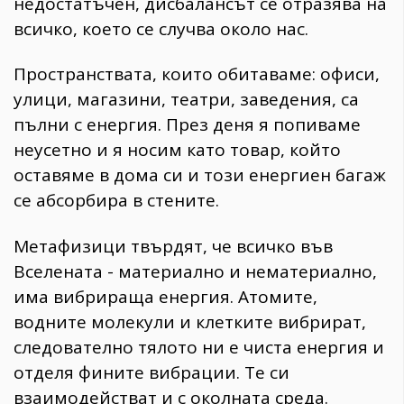
недостатъчен, дисбалансът се отразява на
всичко, което се случва около нас.
Пространствата, които обитаваме: офиси,
улици, магазини, театри, заведения, са
пълни с енергия. През деня я попиваме
неусетно и я носим като товар, който
оставяме в дома си и този енергиен багаж
се абсорбира в стените.
Метафизици твърдят, че всичко във
Вселената - материално и нематериално,
има вибрираща енергия. Атомите,
водните молекули и клетките вибрират,
следователно тялото ни е чиста енергия и
отделя фините вибрации. Те си
взаимодействат и с околната среда.