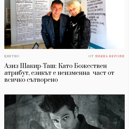
ЦВЕТНО
ОТ
ЛИЯНА ФЕРОЛИ
Азиз Шакир-Таш: Като Божествен
атрибут, езикът е неизменна част от
всичко сътворено