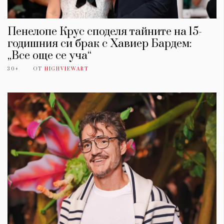
Пенелопе Крус споделя тайните на 15-
годишния си брак с Хавиер Бардем:
„Все още се уча“
30+
ОТ
HIGHVIEWART