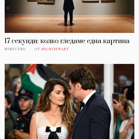
17 секунди: колко гледаме една картина
ИЗКУСТВО
ОТ
HIGHVIEWART