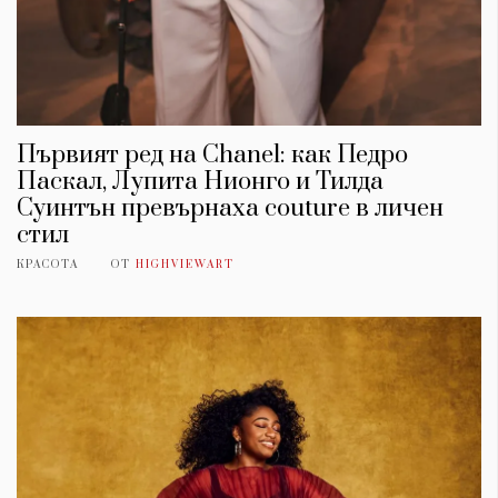
Първият ред на Chanel: как Педро
Паскал, Лупита Нионго и Тилда
Суинтън превърнаха couture в личен
стил
КРАСОТА
ОТ
HIGHVIEWART