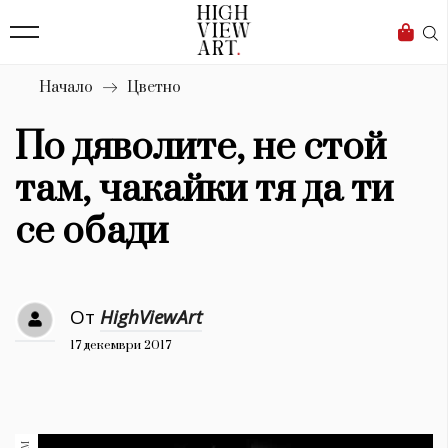
139
Бизнес
1633
Мода
Начало
Цветно
16
Dialogue
По дяволите, не стой
Изкуство
там, чакайки тя да ти
4340
се обади
Красота
777
От
HighViewArt
Дизайн
17 декември 2017
1272
1188
Книги