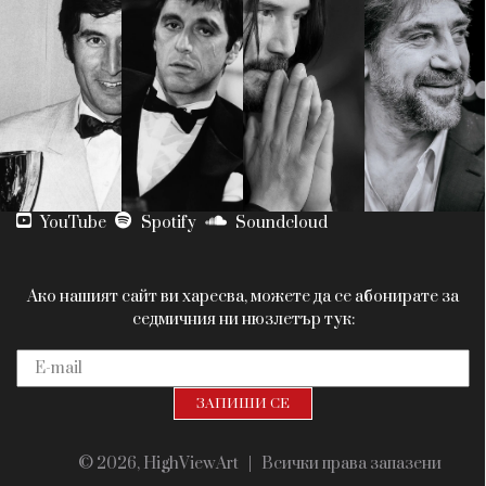
Красота
поверителност
Цветно
ModerenDom
Гурме
Пътувай
Wellness
СЛЕДВАЙТЕ НИ
Facebook
Instagram
Twitter
Pinterest
YouTube
Spotify
Soundcloud
Ако нашият сайт ви харесва, можете да се абонирате за
седмичния ни нюзлетър тук:
© 2026, HighViewArt | Всички права запазени