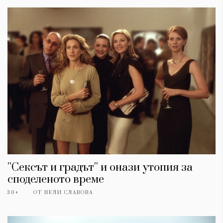
''Сексът и градът'' и онази утопия за
споделеното време
30+
ОТ
НЕЛИ СЛАВОВА