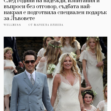
След години на надежди, изпитания и
въпроси без отговор, съдбата най-
накрая е подготвила специален подарък
за Лъвовете
WELLNESS
ОТ
МАРИЕЛА ИЛИЕВА