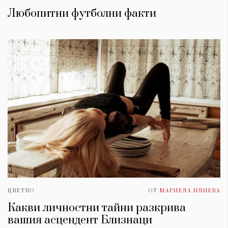
Любопитни футболни факти
ЦВЕТНО
ОТ
МАРИЕЛА ИЛИЕВА
Какви личностни тайни разкрива
вашия асцендент Близнаци