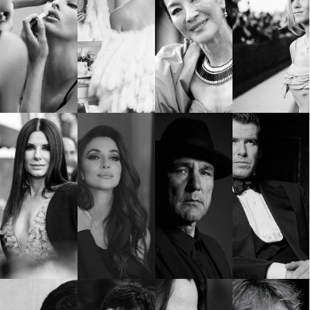
КАТЕГОРИИ
ЗА НАС
Wine&Dine
Условия за
Подкасти
ползване
Мода
За нас
Dialogue
Реклама
Изкуство
Политика за