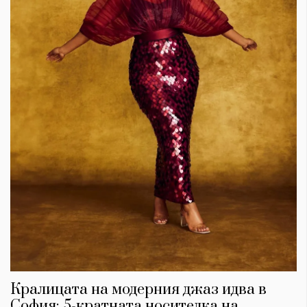
Кралицата на модерния джаз идва в
София: 5-кратната носителка на