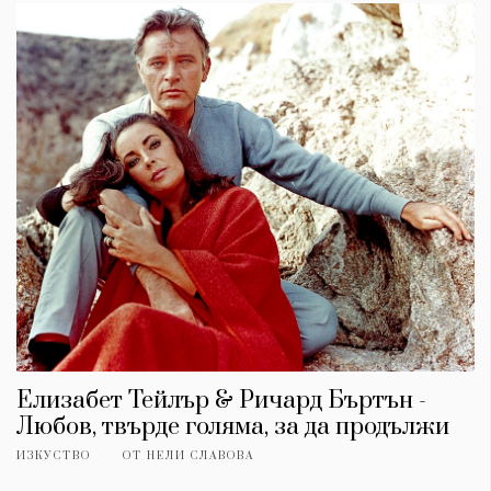
Елизабет Тейлър & Ричард Бъртън -
Любов, твърде голяма, за да продължи
ИЗКУСТВО
ОТ
НЕЛИ СЛАВОВА