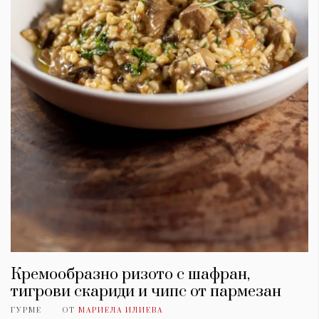
Кремообразно ризото с шафран,
тигрови скариди и чипс от пармезан
ГУРМЕ
ОТ
МАРИЕЛА ИЛИЕВА