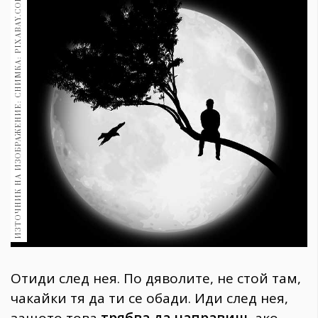
ИЗТОЧНИК НА ИЗОБРАЖЕНИЕ: СНИМКА: PIXABAY.COM
1970
30+
1710
Гурме
Пътувай
237
389
Здраве
Gentlemen
382
Wellness
1817
Отиди след нея. По дяволите, не стой там,
чакайки тя да ти се обади. Иди след нея,
ПОСЛЕДВАЙТЕ
НИ
защото това
трябва да направиш
, ако