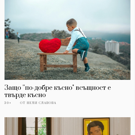
Защо ''по-добре късно" всъщност е
твърде късно
30+
ОТ
НЕЛИ СЛАВОВА