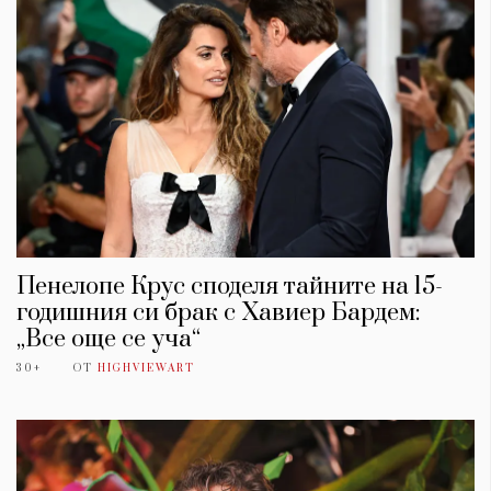
Пенелопе Крус споделя тайните на 15-
годишния си брак с Хавиер Бардем:
„Все още се уча“
30+
ОТ
HIGHVIEWART