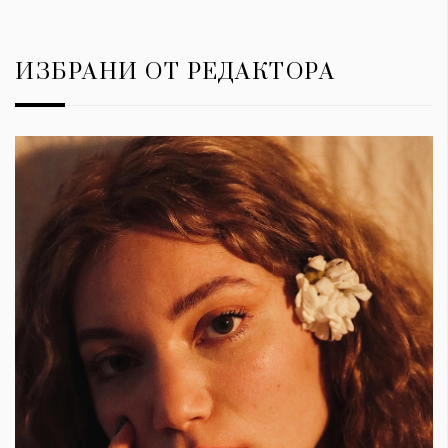
ИЗБРАНИ ОТ РЕДАКТОРА
КАТЕГОРИИ
ЗА НАС
Wine&Dine
Условия за
Подкасти
ползване
Мода
За нас
Dialogue
Реклама
Изкуство
Политика за