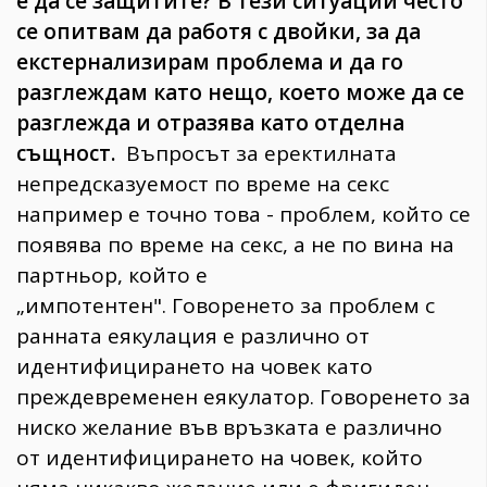
е да се защитите? В тези ситуации често
се опитвам да работя с двойки, за да
екстернализирам проблема и да го
разглеждам като нещо, което може да се
разглежда и отразява като отделна
същност.
Въпросът за еректилната
непредсказуемост по време на секс
например е точно това - проблем, който се
появява по време на секс, а не по вина на
партньор, който е
„импотентен". Говоренето за проблем с
ранната еякулация е различно от
идентифицирането на човек като
преждевременен еякулатор. Говоренето за
ниско желание във връзката е различно
от идентифицирането на човек, който