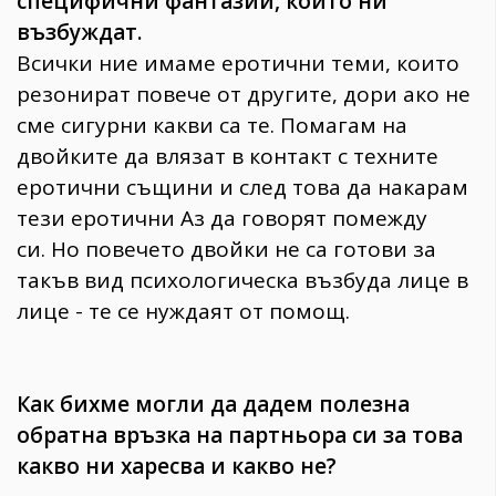
специфични фантазии, които ни
възбуждат.
Всички ние имаме еротични теми, които
резонират повече от другите, дори ако не
сме сигурни какви са те. Помагам на
двойките да влязат в контакт с техните
еротични същини и след това да накарам
тези еротични Аз да говорят помежду
си. Но повечето двойки не са готови за
такъв вид психологическа възбуда лице в
лице - те се нуждаят от помощ.
Как бихме могли да дадем полезна
обратна връзка на партньора си за това
какво ни харесва и какво не?