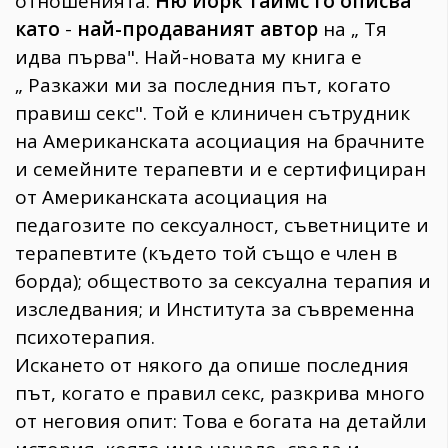
отношенията.
Ню Йорк Таймс го описва
като
-
най-продаваният автор
на „ Тя
идва първа". Най-новата му книга е
„ Разкажи ми за последния път, когато
правиш секс". Той е клиничен сътрудник
на Американската асоциация на брачните
и семейните терапевти и е сертифициран
от Американската асоциация на
педагозите по сексуалност, съветниците и
терапевтите (където той също е член в
борда); обществото за сексуална терапия и
изследвания; и Института за съвременна
психотерапия.
Искането от някого да опише последния
път, когато е правил секс, разкрива много
от неговия опит: Това е богата на детайли