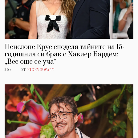
Пенелопе Крус споделя тайните на 15-
годишния си брак с Хавиер Бардем:
„Все още се уча“
30+
ОТ
HIGHVIEWART