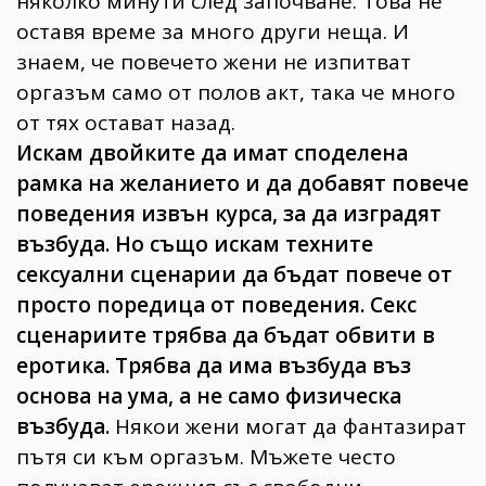
няколко минути след започване. Това не
оставя време за много други неща. И
знаем, че повечето жени не изпитват
оргазъм само от полов акт, така че много
от тях остават назад.
Искам двойките да имат споделена
рамка на желанието и да добавят повече
поведения извън курса, за да изградят
възбуда. Но също искам техните
сексуални сценарии да бъдат повече от
просто поредица от поведения. Секс
сценариите трябва да бъдат обвити в
еротика. Трябва да има възбуда въз
основа на ума, а не само физическа
възбуда.
Някои жени могат да фантазират
пътя си към оргазъм. Мъжете често