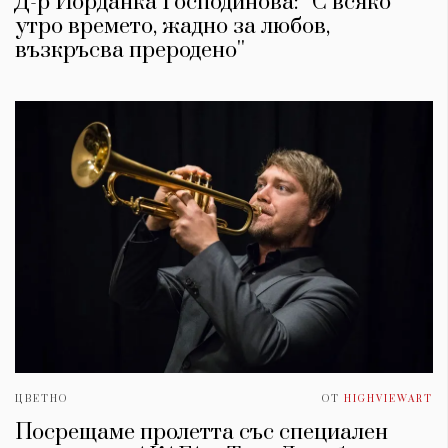
Д-р Йорданка Господинова: ''С всяко
утро времето, жадно за любов,
възкръсва преродено''
ЦВЕТНО
ОТ
HIGHVIEWART
Посрещаме пролетта със специален