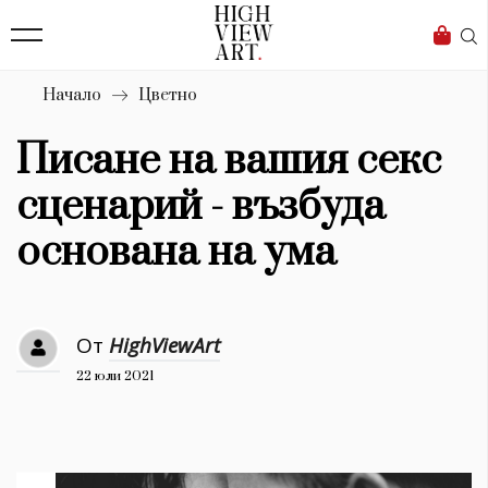
139
Бизнес
1633
Мода
Начало
Цветно
16
Dialogue
Писане на вашия секс
Изкуство
сценарий - възбуда
4339
основана на ума
Красота
777
От
HighViewArt
Дизайн
22 юли 2021
1272
1188
Книги