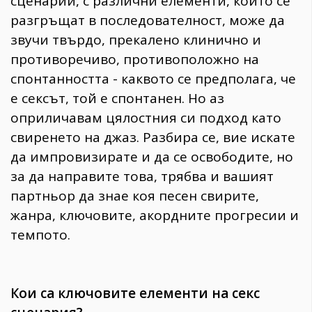
сценарий, с различни елементи, които се
разгръщат в последователност, може да
звучи твърдо, прекалено клинично и
противоречиво, противоположно на
спонтанността - каквото се предполага, че
е сексът, той е спонтанен. Но аз
оприличавам цялостния си подход като
свиренето на джаз. Разбира се, вие искате
да импровизирате и да се освободите, но
за да направите това, трябва и вашият
партньор да знае коя песен свирите,
жанра, ключовите, акордните прогресии и
темпото.
Кои са ключовите елементи на секс