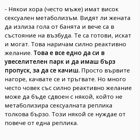
- Някои хора (често мъже) имат висок
сексуален метаболизъм. Видят ли жената
да излиза гола от банята и вече са в
състояние на възбуда. Те са готови, искат
и могат. Това наричам силно реактивно
желание.
Това е все едно да си в
увеселителен парк и да имаш бърз
пропуск, за да се качиш.
Просто вървите
нагоре, качвате се и тръгвате. Но много
често човек със силно реактивно желание
може да бъде сдвоен с някой, който не
метаболизира сексуалната реплика
толкова бързо. Този някой се нуждае от
повече от една реплика.