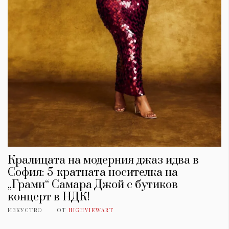
Кралицата на модерния джаз идва в
София: 5-кратната носителка на
„Грами“ Самара Джой с бутиков
концерт в НДК!
ИЗКУСТВО
ОТ
HIGHVIEWART