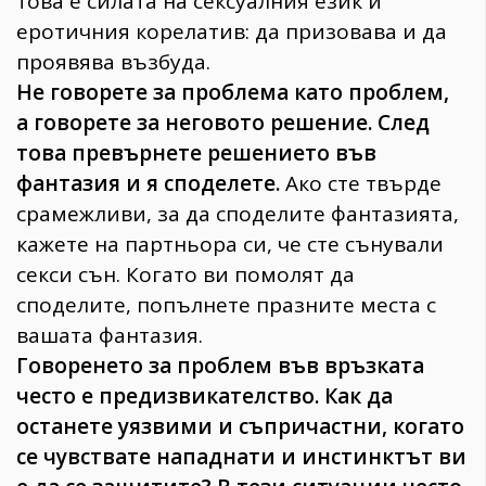
това е силата на сексуалния език и
еротичния корелатив: да призовава и да
проявява възбуда.
Не говорете за проблема като проблем,
а говорете за неговото решение. След
това превърнете решението във
фантазия и я споделете.
Ако сте твърде
срамежливи, за да споделите фантазията,
кажете на партньора си, че сте сънували
секси сън. Когато ви помолят да
споделите, попълнете празните места с
вашата фантазия.
Говоренето за проблем във връзката
често е предизвикателство. Как да
останете уязвими и съпричастни, когато
се чувствате нападнати и инстинктът ви