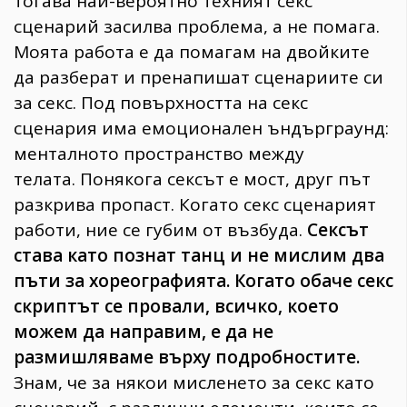
тогава най-вероятно техният секс
сценарий засилва проблема, а не помага.
Моята работа е да помагам на двойките
да разберат и пренапишат сценариите си
за секс. Под повърхността на секс
сценария има емоционален ъндърграунд:
менталното пространство между
телата. Понякога сексът е мост, друг път
разкрива пропаст. Когато секс сценарият
работи, ние се губим от възбуда.
Сексът
става като познат танц и не мислим два
пъти за хореографията. Когато обаче секс
скриптът се провали, всичко, което
можем да направим, е да не
размишляваме върху подробностите.
Знам, че за някои мисленето за секс като