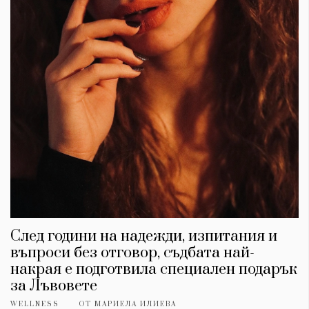
Красота
поверителност
Цветно
ModerenDom
Гурме
Пътувай
Wellness
СЛЕДВАЙТЕ НИ
Facebook
Instagram
Twitter
Pinterest
YouTube
Spotify
Soundcloud
Ако нашият сайт ви харесва, можете да се абонирате за
седмичния ни нюзлетър тук:
След години на надежди, изпитания и
въпроси без отговор, съдбата най-
накрая е подготвила специален подарък
за Лъвовете
© 2026, HighViewArt | Всички права запазени
WELLNESS
ОТ
МАРИЕЛА ИЛИЕВА