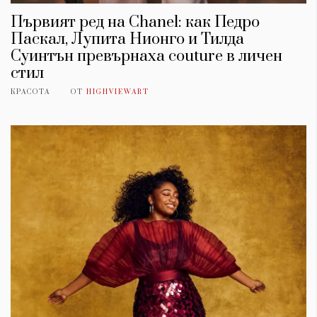
Първият ред на Chanel: как Педро
Паскал, Лупита Нионго и Тилда
Суинтън превърнаха couture в личен
стил
КРАСОТА
ОТ
HIGHVIEWART