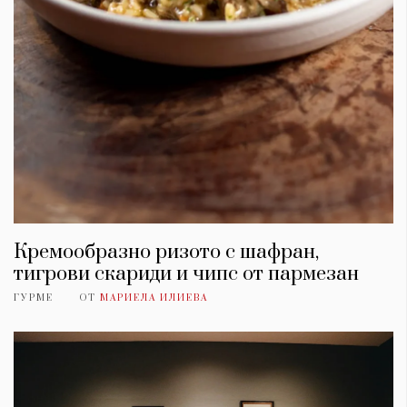
Кремообразно ризото с шафран,
тигрови скариди и чипс от пармезан
ГУРМЕ
ОТ
МАРИЕЛА ИЛИЕВА