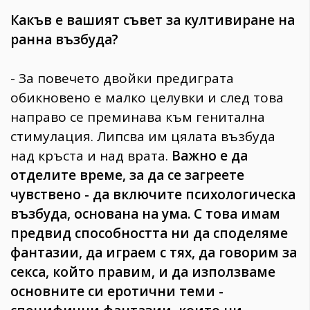
Какъв е вашият съвет за култивиране на
ранна възбуда?
- За повечето двойки предиграта
обикновено е малко целувки и след това
направо се преминава към генитална
стимулация. Липсва им цялата възбуда
над кръста и над врата.
Важно е да
отделите време, за да се загреете
чувствено - да включите психологическа
възбуда, основана на ума. С това имам
предвид способността ни да споделяме
фантазии, да играем с тях, да говорим за
секса, който правим, и да използваме
основните си еротични теми -