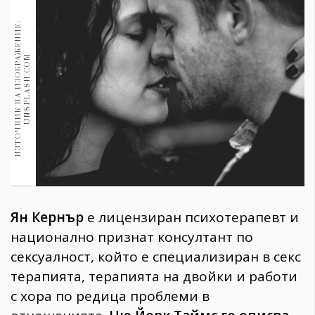
1970
30+
И
З
Т
О
Ч
Н
И
К
Н
А
И
З
О
Б
Р
А
Ж
Е
Н
И
Е
:
U
N
S
P
L
A
S
H
.
C
O
1709
Гурме
M
Пътувай
237
389
Здраве
Gentlemen
382
Ян Кернър
е лицензиран психотерапевт и
Wellness
национално признат консултант по
1816
сексуалност, който е специализиран в секс
терапията, терапията на двойки и работи
с хора по редица проблеми в
ПОСЛЕДВАЙТЕ
НИ