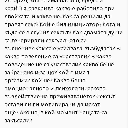
история, която има начало, среда и
край. Тя разкрива какво е работило при
двойката и какво не. Как са решили да
правят секс? Кой е бил инициатор? Кога и
къде се е случил сексът? Как двамата души
са генерирали сексуалното си
вълнение? Как се е усилвала възбудата? В
какво поведение са участвали? В какво
поведение не са участвали? Какво беше
забранено и защо? Кой е имал
оргазми? Кой не? Какво беше
емоционалното и психологическото
въздействие на преживяването? Сексът
остави ли ги мотивирани да искат
още? Ако не, в кой момент нещата са
закъсали?